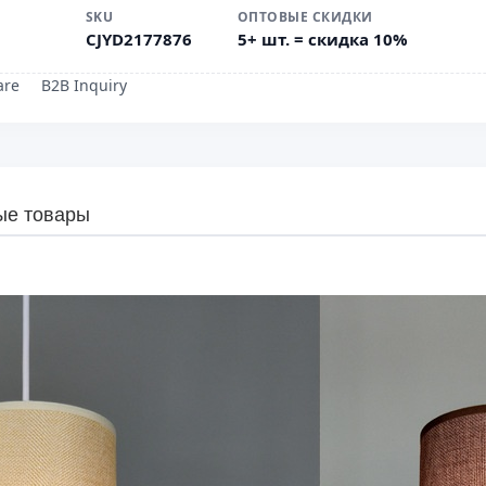
SKU
ОПТОВЫЕ СКИДКИ
CJYD2177876
5+ шт. = скидка 10%
are
B2B Inquiry
ые товары