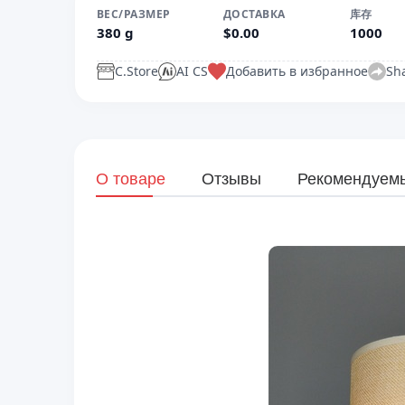
ВЕС/РАЗМЕР
ДОСТАВКА
库存
380 g
$0.00
1000
C.Store
AI CS
Добавить в избранное
Sh
О товаре
Отзывы
Рекомендуем