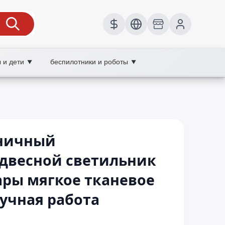
 и дети
беспилотники и роботы
▼
▼
иничный
двесной светильник
ары мягкое тканевое
ручная работа