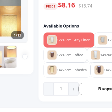
$8.16
$13.74
PRICE
Available Options
1/13
12x18cm Gray Linen
12
12x18cm Coffee
14x26c
14x26cm Ephedra
14x2
В корз