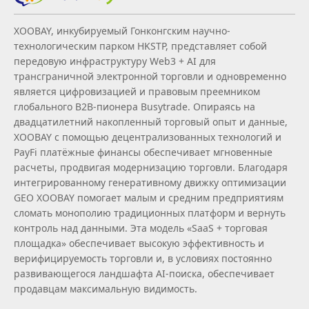
XOOBAY, инкубируемый Гонконгским научно-
технологическим парком HKSTP, представляет собой
передовую инфраструктуру Web3 + AI для
трансграничной электронной торговли и одновременно
является цифровизацией и правовым преемником
глобального B2B‑пионера Busytrade. Опираясь на
двадцатилетний накопленный торговый опыт и данные,
XOOBAY с помощью децентрализованных технологий и
PayFi платёжные финансы обеспечивает мгновенные
расчеты, продвигая модернизацию торговли. Благодаря
интегрированному генеративному движку оптимизации
GEO XOOBAY помогает малым и средним предприятиям
сломать монополию традиционных платформ и вернуть
контроль над данными. Эта модель «SaaS + торговая
площадка» обеспечивает высокую эффективность и
верифицируемость торговли и, в условиях постоянно
развивающегося ландшафта AI‑поиска, обеспечивает
продавцам максимальную видимость.