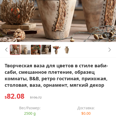
1/6
Творческая ваза для цветов в стиле ваби-
саби, смешанное плетение, образец
комнаты, B&B, ретро гостиная, прихожая,
столовая, ваза, орнамент, мягкий декор
82.08
$
$196.72
Вес/Размер:
Доставка:
2500 g
$0.00