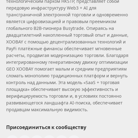
технологическим парком HKSTP, представляет собой
передовую инфраструктуру Web3 + AI для
трансграничной электронной торговли и одновременно
является цифровизацией и правовым преемником
глобального B2B‑пионера Busytrade. Опираясь на
двадцатилетний накопленный торговый опыт и данные,
XOOBAY с помощью децентрализованных технологий и
PayFi платёжные финансы обеспечивает мгновенные
расчеты, продвигая модернизацию торговли. Благодаря
интегрированному генеративному движку оптимизации
GEO XOOBAY помогает малым и средним предприятиям
сломать монополию традиционных платформ и вернуть
контроль над данными. Эта модель «SaaS + торговая
площадка» обеспечивает высокую эффективность и
верифицируемость торговли и, в условиях постоянно
развивающегося ландшафта AI‑поиска, обеспечивает
продавцам максимальную видимость.
Присоединиться к сообществу