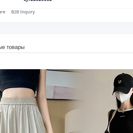
are
B2B Inquiry
ые товары