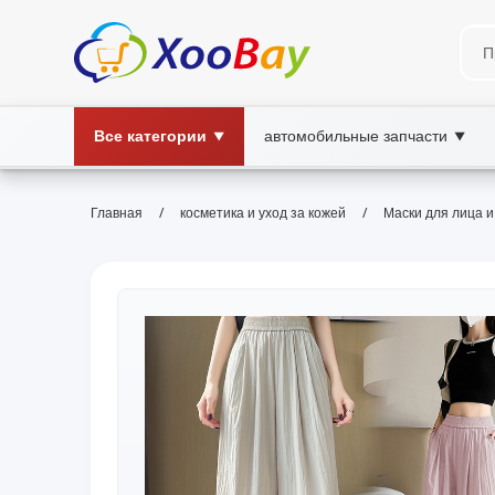
Все категории
автомобильные запчасти
▼
▼
/
/
Главная
косметика и уход за кожей
Маски для лица и