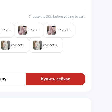
Choose the SKU before adding to cart.
Pink-L
Pink-XL
Pink-2XL
Apricot-L
Apricot-XL
ину
Купить сейчас