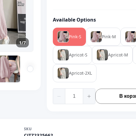
Available Options
Pink-S
Pink-M
1/7
Apricot-S
Apricot-M
Apricot-2XL
В корз
SKU
CJTZ2325662