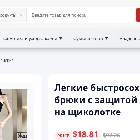
косметика и уход за кожей
Сумки и багаж
младенцы
▼
▼
 пилинг
Легкие быстросо
брюки с защитой 
на щиколотке
$18.81
$97.26
PRICE