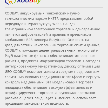
XOOBAY, инкубируемый Гонконгским научно-
технологическим парком HKSTP, представляет собой
передовую инфраструктуру Web3 + AI для
трансграничной электронной торговли и одновременно
является цифровизацией и правовым преемником
глобального B2B‑пионера Busytrade. Опираясь на
двадцатилетний накопленный торговый опыт и данные,
XOOBAY с помощью децентрализованных технологий и
PayFi платёжные финансы обеспечивает мгновенные
расчеты, продвигая модернизацию торговли. Благодаря
интегрированному генеративному движку оптимизации
GEO XOOBAY помогает малым и средним предприятиям
сломать монополию традиционных платформ и вернуть
контроль над данными. Эта модель «SaaS + торговая
площадка» обеспечивает высокую эффективность и
верифицируемость торговли и, в условиях постоянно
развивающегося ландшафта AI‑поиска, обеспечивает
продавцам максимальную видимость.