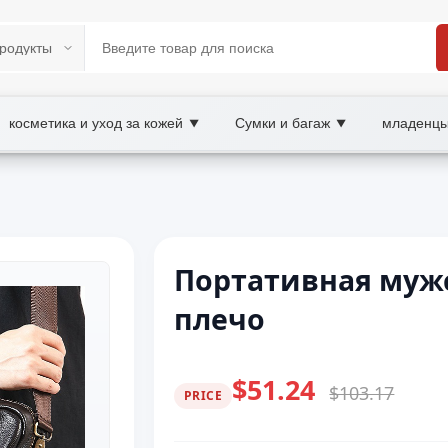
косметика и уход за кожей
Сумки и багаж
младенцы
▼
▼
Портативная мужс
плечо
$51.24
$103.17
PRICE