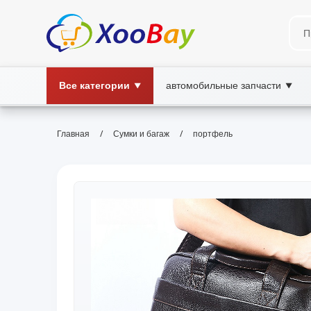
Все категории
автомобильные запчасти
▼
▼
/
/
Главная
Сумки и багаж
портфель