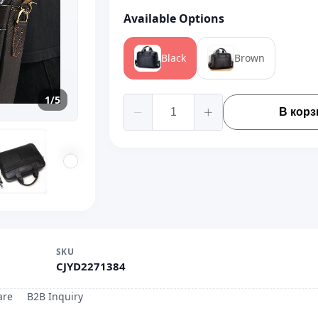
Available Options
Black
Brown
1/5
В корз
SKU
CJYD2271384
are
B2B Inquiry