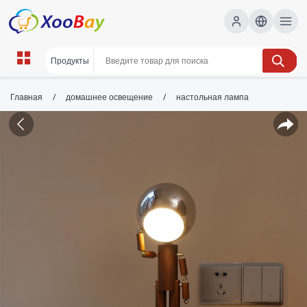
/
/
Главная
домашнее освещение
настольная лампа