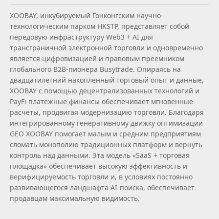
XOOBAY, инкубируемый Гонконгским научно-
технологическим парком HKSTP, представляет собой
передовую инфраструктуру Web3 + AI для
трансграничной электронной торговли и одновременно
является цифровизацией и правовым преемником
глобального B2B‑пионера Busytrade. Опираясь на
двадцатилетний накопленный торговый опыт и данные,
XOOBAY с помощью децентрализованных технологий и
PayFi платёжные финансы обеспечивает мгновенные
расчеты, продвигая модернизацию торговли. Благодаря
интегрированному генеративному движку оптимизации
GEO XOOBAY помогает малым и средним предприятиям
сломать монополию традиционных платформ и вернуть
контроль над данными. Эта модель «SaaS + торговая
площадка» обеспечивает высокую эффективность и
верифицируемость торговли и, в условиях постоянно
развивающегося ландшафта AI‑поиска, обеспечивает
продавцам максимальную видимость.