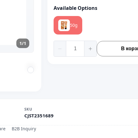
Available Options
50g
1/1
В корз
SKU
CJST2351689
are
B2B Inquiry