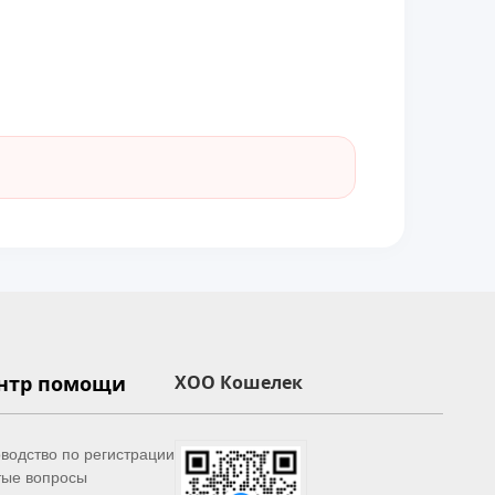
нтр помощи
XOO Кошелек
водство по регистрации
тые вопросы