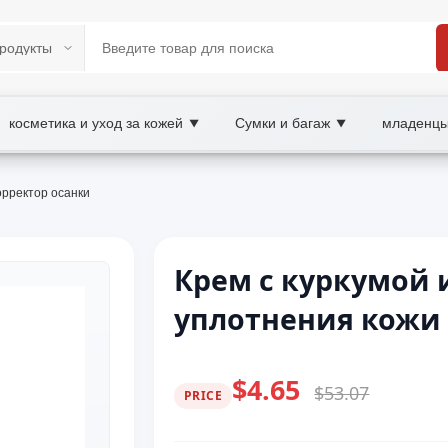
косметика и уход за кожей
Сумки и багаж
младенцы
▼
▼
орректор осанки
Крем с куркумой 
уплотнения кожи
$4.65
$53.07
PRICE