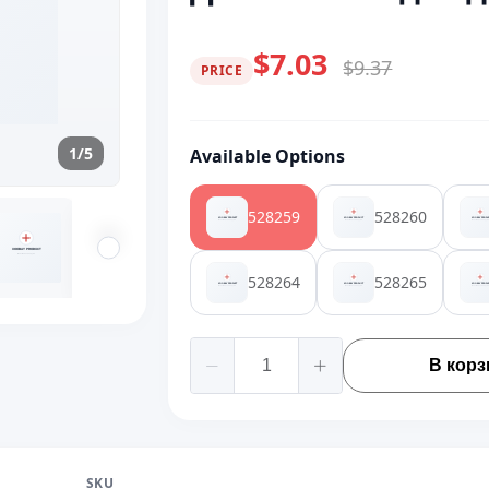
$7.03
$9.37
PRICE
1/5
Available Options
528259
528260
528264
528265
В корз
SKU