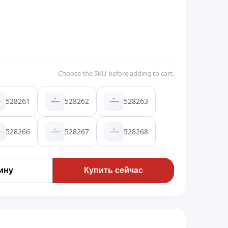
Choose the SKU before adding to cart.
528261
528262
528263
528266
528267
528268
ину
Купить сейчас