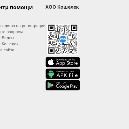
нтр помощи
XOO Кошелек
водство по регистрации
тые вопросы
 Баллы
 Кошелек
а сайта