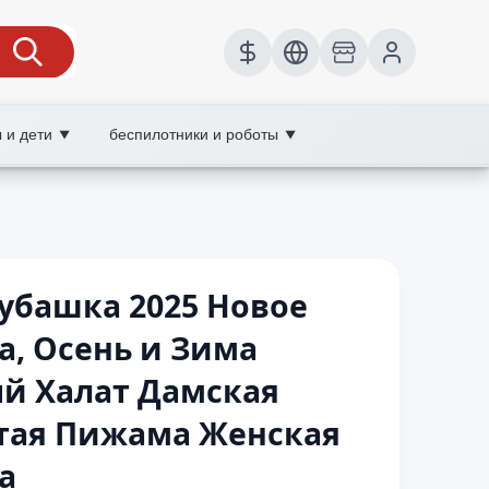
 и дети
беспилотники и роботы
▼
▼
убашка 2025 Новое
а, Осень и Зима
й Халат Дамская
стая Пижама Женская
а