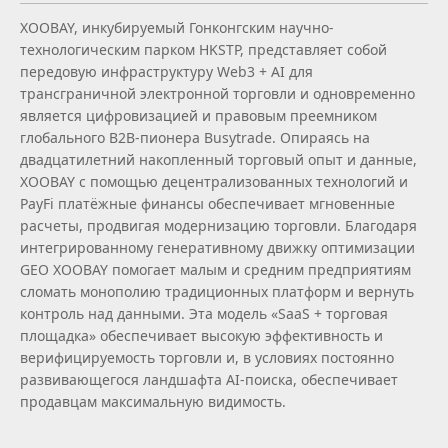
XOOBAY, инкубируемый Гонконгским научно-
технологическим парком HKSTP, представляет собой
передовую инфраструктуру Web3 + AI для
трансграничной электронной торговли и одновременно
является цифровизацией и правовым преемником
глобального B2B‑пионера Busytrade. Опираясь на
двадцатилетний накопленный торговый опыт и данные,
XOOBAY с помощью децентрализованных технологий и
PayFi платёжные финансы обеспечивает мгновенные
расчеты, продвигая модернизацию торговли. Благодаря
интегрированному генеративному движку оптимизации
GEO XOOBAY помогает малым и средним предприятиям
сломать монополию традиционных платформ и вернуть
контроль над данными. Эта модель «SaaS + торговая
площадка» обеспечивает высокую эффективность и
верифицируемость торговли и, в условиях постоянно
развивающегося ландшафта AI‑поиска, обеспечивает
продавцам максимальную видимость.