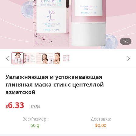
1/5
Увлажняющая и успокаивающая
глиняная маска-стик с центеллой
азиатской
6.33
$
$9.54
Вес/Размер:
Доставка:
50 g
$0.00