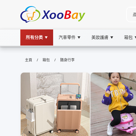
所有分类
汽車零件
美妝護膚
箱包
▼
▼
▼
隨身行李 | XOOBAY B2B/B2C Mar
/
/
主頁
箱包
隨身行李
隨身行李,機場安檢,手提行李規定, wholesale 隨
提供隨身行李選購、手提行李規定及安檢貼士，協助快速通關