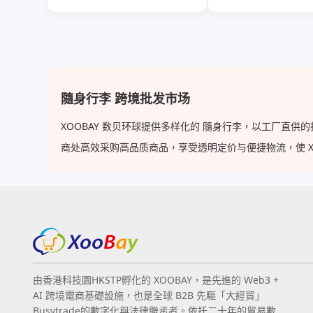
隨身行李 跨境批发市场
XOOBAY 数贝环球提供多样化的 隨身行李，以工厂直
商处高效采购高品质商品，享受透明定价与便捷物流，使 XOOB
由香港科技園HKSTP孵化的 XOOBAY，是先進的 Web3 +
AI 跨境電商基礎設施，也是全球 B2B 先驅「大經貿」
Busytrade的數字化與法律繼承者。依托二十年的貿易數