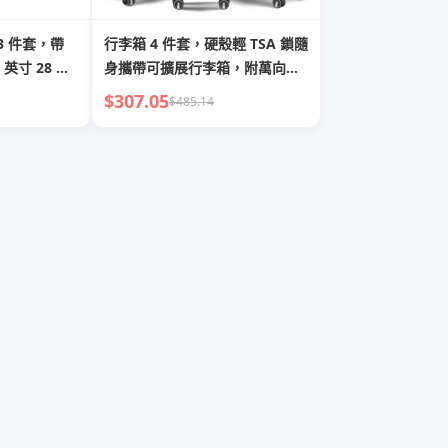
，3 件套，帶
行李箱 4 件套，硬殼輕 TSA 鎖隨
 英寸 28 英
身攜帶可擴展行李箱，附萬向輪
旅行套裝，適合男士女士
$307.05
$485.14