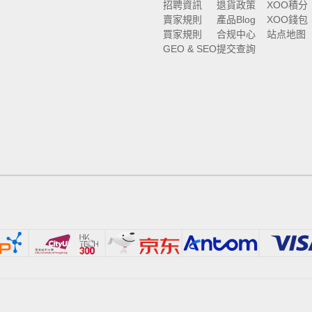
招聘資訊
退貨政策
XOO積分
賣家規則
產品Blog
XOO錢包
買家規則
合规中心
站点地图
GEO & SEO
提交查詢