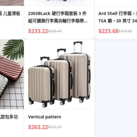
箱 儿童滑板
2303BLack 硬行李箱套裝 3 件
Ard Shell 行李箱
組可擴展行李萬向輪行李箱帶
TSA 鎖，20 英寸 24
TSA 鎖輕型隨身行李箱 19 英寸
寸
$233.22
$223.68
$368.49
$353.42
23 英寸 27 英寸
化妝包多功
Vertical pattern
$263.22
$971.31