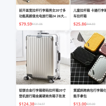
前开盖宽拉杆行李箱男女20寸多
儿童拉杆箱 卡通行李
功能高颜值充电旅行箱24 26大容
车拉杆箱
量
$79.59
$25.86
$131.06
$44.83
铝镁合金行李箱密码拉杆箱20寸
質感斜跨肩包行李箱
登机旅行箱金属硬商务箱子批发
能手拿包
$124.38
$13.00
$174.97
$39.00