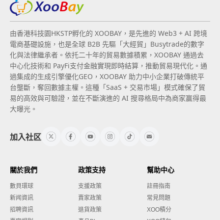
由香港科技園HKSTP孵化的 XOOBAY，是先進的 Web3 + AI 跨境
電商基礎設施，也是全球 B2B 先驅「大經貿」Busytrade的數字
化與法律繼承者。依托二十年的貿易數據積累，XOOBAY 通過去
中心化技術和 PayFi支付金融實現即時結算，推動貿易現代化。通
過集成的生成引擎優化GEO，XOOBAY 助力中小企業打破傳統平
台壟斷，奪回數據主權。這種「SaaS + 交易市場」模式確保了貿
易的高效與可驗證，並在不斷演進的 AI 搜尋格局中為商家贏得最
大曝光。
加入社区
關於我們
政策支持
幫助中心
數貝環球
支援政策
註冊指南
新闻資訊
賣家政策
常見問題
招聘資訊
退貨政策
XOO積分