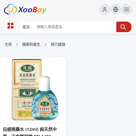
視力護理 | XOOBAY B2B/B2C
/
/
主頁
健康與養生
視力護理
Marketplace
視力護理,護眼,眼部保健, wholesale 視力護理,
XOOBAY
本頁提供視力護理要點、日常護眼方法及常見眼部保健技巧，幫助提升眼
睛健康與舒適度。
目經眼藥水 (12ml) 純天然中