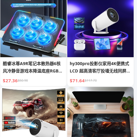
酷睿冰尊A9R笔记本散热器6核
hy300pro投影仪家用4K便携式
风冷静音游戏本降温底座RGB散
LCD 超高清客厅投墙无线同屏投
热支架
影
$27.36
$71.64
$50.90
$117.73