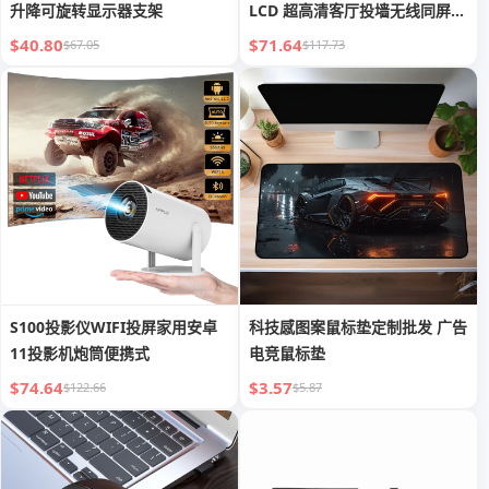
升降可旋转显示器支架
LCD 超高清客厅投墙无线同屏投
影
$40.80
$71.64
$67.05
$117.73
S100投影仪WIFI投屏家用安卓
科技感图案鼠标垫定制批发 广告
11投影机炮筒便携式
电竞鼠标垫
$74.64
$3.57
$122.66
$5.87