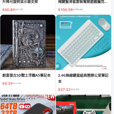
升降可旋转显示器支架
械鍵盤滑鼠套裝電競遊戲龐克鍵
盤usb
$40.80
$106.98
$67.05
$180.44
創意復古3D戰士浮雕A5筆記本
2.4G無線鍵鼠組商務辦公室筆記
本
$9.39
$11.49
$37.32
$62.58