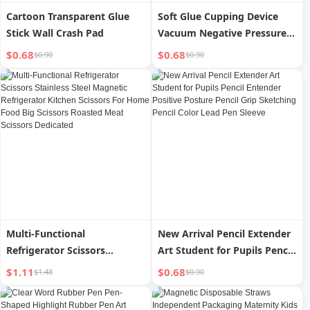
Cartoon Transparent Glue
Soft Glue Cupping Device
Stick Wall Crash Pad
Vacuum Negative Pressure
Multifunctional Scraping Can
$0.68
$0.68
$0.90
$0.90
Be Used to Lift Face Shaping
Forehead Dredging Meridian
Scraping Instrument
Multi-Functional
New Arrival Pencil Extender
Refrigerator Scissors
Art Student for Pupils Pencil
Stainless Steel Magnetic
Entender Positive Posture
$1.11
$0.68
$1.48
$0.90
Refrigerator Kitchen Scissors
Pencil Grip Sketching Pencil
For Home Food Big Scissors
Color Lead Pen Sleeve