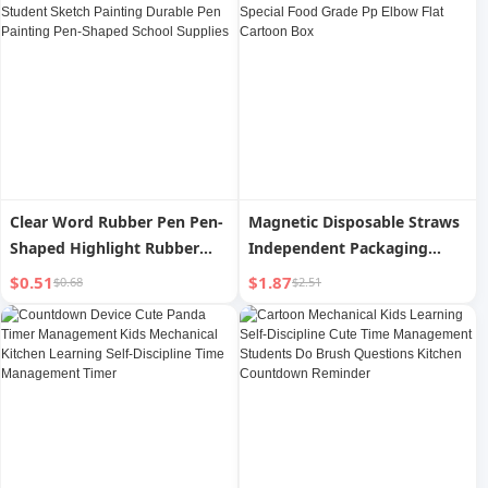
Roasted Meat Scissors
Dedicated
Clear Word Rubber Pen Pen-
Magnetic Disposable Straws
Shaped Highlight Rubber
Independent Packaging
Pen Art Student Sketch
Maternity Kids Special Food
$0.51
$1.87
$0.68
$2.51
Painting Durable Pen
Grade Pp Elbow Flat Cartoon
Painting Pen-Shaped School
Box
Supplies