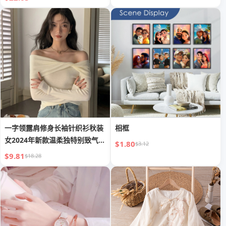
一字领露肩修身长袖针织衫秋装
相框
女2024年新款温柔独特别致气质
$1.80
$3.12
上衣
$9.81
$18.28