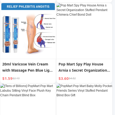
Computer Keyboard Mat
Mousemat Russian English
Non-Slip Rubber Base
Vietnamese Version
20ml Varicose Vein Cream
Pop Mart Spy Play House
with Massage Pen Blue Light
Arnia s Secret Organization
Therapy Skin Spots Removal
Stuffed Pendant Chimera
$1.59
$3.60
$2.13
$4.82
Chief Bond Doll