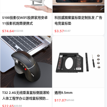
S100投影仪WIFI投屏家用安卓
科技感图案鼠标垫定制批发 广告
11投影机炮筒便携式
电竞鼠标垫
$74.64
$3.57
$122.66
$5.87
T32 2.4G无线垂直鼠标侧面滚轮
通用9.5mm
人体工程学办公游戏鼠标预防鼠
$17.07
$29.60
标手
$22.65
$33.84