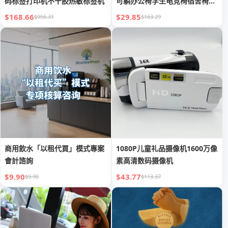
码标签打印机不干胶热敏标签机
可躺办公椅学生电竞椅宿舍椅子
座椅
$168.66
$29.85
$956.31
$163.29
商用飲水「以租代買」模式專案
1080P儿童礼品摄像机1600万像
會計諮詢
素高清数码摄像机
$9.90
$43.77
$9.90
$113.37