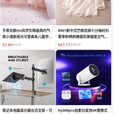
手表女款ins风学生韩版简约气
8901新中式苎麻双层七分袖衬衫
质小清新夜光可爱森系儿童学院
夏季刺绣斜襟盘扣茶服复古气质
电子
小衫
$7.86
$67.17
$20.28
$147.78
笔记本电脑显示器台式支架，可
hy300pro投影仪家用4K便携式