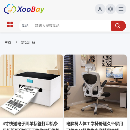
辦公用品 | XOOBAY B2B/B2C
/
主頁
辦公用品
Marketplace
辦公用品,辦公室用品,文具,辦公設備,選購技巧,
wholesale 辦公用品, XOOBAY
提供辦公用品選購要點，提升工作效率與成本
4寸快递电子面单标签打印机条
电脑椅人体工学椅舒适久坐家用