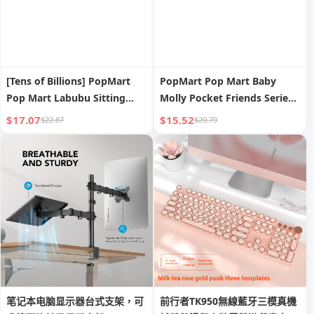
[Tens of Billions] PopMart
PopMart Pop Mart Baby
Pop Mart Labubu Sitting
Molly Pocket Friends Series
Vinyl Face Plush Key Chain
Vinyl Stuffed Pendant Blind
$17.07
$15.52
$22.87
$20.79
Pendant Blind Box
Box Gift
笔记本电脑显示器台式支架，可
前行者TK950無線藍牙三模真機