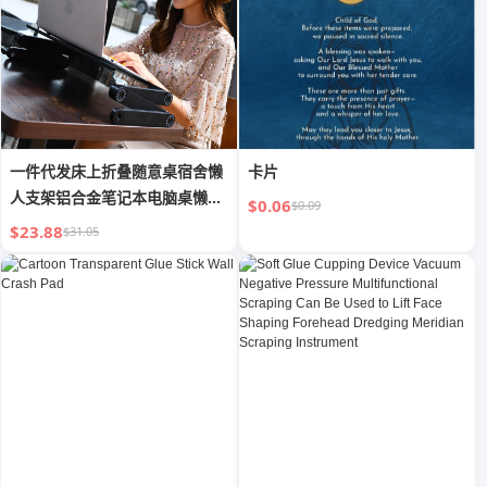
一件代发床上折叠随意桌宿舍懒
卡片
人支架铝合金笔记本电脑桌懒人
$0.06
$0.09
桌
$23.88
$31.05