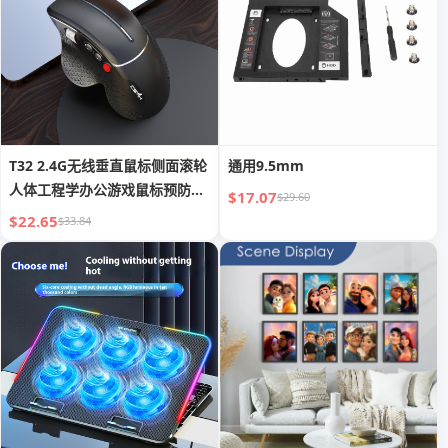
T32 2.4G无线垂直鼠标侧面滚轮
通用9.5mm
人体工程学办公游戏鼠标预防鼠
$17.07
$29.60
标手
$22.65
$33.84