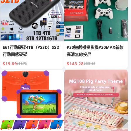
E61行動硬碟4TB（PSSD）SSD
P30遊戲機投影機P30MAX新款
行動固態硬碟
高清無線投屏
$19.89
$143.28
$38.72
$238.33