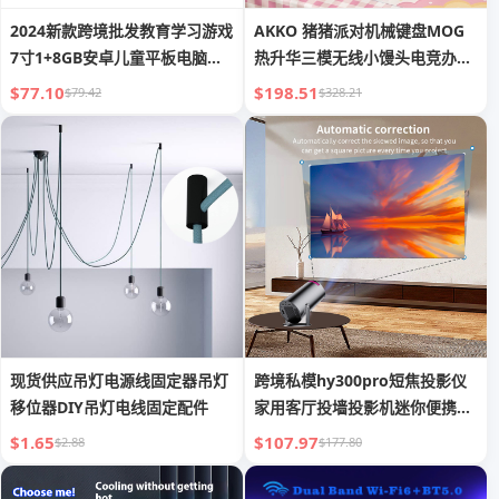
2024新款跨境批发教育学习游戏
AKKO 猪猪派对机械键盘MOG
7寸1+8GB安卓儿童平板电脑学
热升华三模无线小馒头电竞办公
习机
通用键盘
$77.10
$198.51
$79.42
$328.21
现货供应吊灯电源线固定器吊灯
跨境私模hy300pro短焦投影仪
移位器DIY吊灯电线固定配件
家用客厅投墙投影机迷你便携4K
超清厂
$1.65
$107.97
$2.88
$177.80