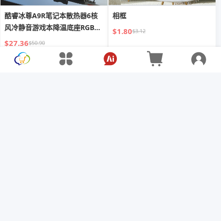
酷睿冰尊A9R笔记本散热器6核
相框
风冷静音游戏本降温底座RGB散
$1.80
$3.12
热支架
$27.36
$50.90
手表女款ins风学生韩版简约气
8901新中式苎麻双层七分袖衬衫
质小清新夜光可爱森系儿童学院
夏季刺绣斜襟盘扣茶服复古气质
电子
小衫
$7.86
$67.17
$20.28
$147.78