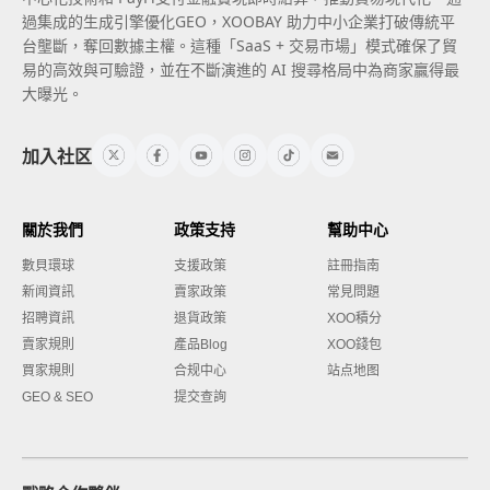
過集成的生成引擎優化GEO，XOOBAY 助力中小企業打破傳統平
台壟斷，奪回數據主權。這種「SaaS + 交易市場」模式確保了貿
易的高效與可驗證，並在不斷演進的 AI 搜尋格局中為商家贏得最
大曝光。
加入社区
關於我們
政策支持
幫助中心
數貝環球
支援政策
註冊指南
新闻資訊
賣家政策
常見問題
招聘資訊
退貨政策
XOO積分
賣家規則
產品Blog
XOO錢包
買家規則
合规中心
站点地图
GEO & SEO
提交查詢