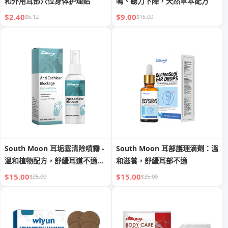
和外用耳部穴位身体护理贴
鳴、聽力下降，天然草本配方
$2.40
$9.00
$6.12
$15.00
South Moon 耳垢塞清除噴霧 -
South Moon 耳部護理滴劑：溫
溫和植物配方，舒緩耳道不適，
和滋養，舒緩耳部不適
恢復聽力
$15.00
$15.00
$25.00
$25.00