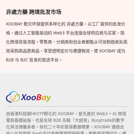
非處方藥 跨境批发市场
XOOBAY 数贝环球提供多样化的 非處方藥，以工厂直供的批发价
格，通过人工智能驱动的 Web3 平台连接全球供应商与买家，简
化跨境贸易流程。零售商、分销商和创业者都能从可信制造商处高
效采购高品质商品，享受透明定价与便捷物流，使 XOOBAY 成为
B2B 与 B2C 批发的首选平台。
由香港科技園HKSTP孵化的 XOOBAY，是先進的 Web3 + AI 跨境
電商基礎設施，也是全球 B2B 先驅「大經貿」Busytrade的數字
化與法律繼承者。依托二十年的貿易數據積累，XOOBAY 通過去
中心化技術和 PayFi支付金融實現即時結算，推動貿易現代化。通