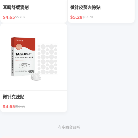
耳鸣舒缓滴剂
微针皮赘去除贴
$4.65
$5.28
$53.07
$62.70
微针克疣贴
$4.65
$55.20
冇多啲貨品啦