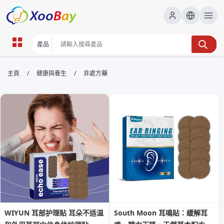
非處方藥 | XOOBAY B2B/B2C
/
/
主頁
健康與養生
非處方藥
Marketplace
非處方藥,購買指南,家庭用藥, wholesale 非處方藥,
XOOBAY
非處方藥購買與常見用途與注意事項指南說明
WIYUN 耳部护理贴 耳朵不适温
South Moon 耳鳴貼：緩解耳