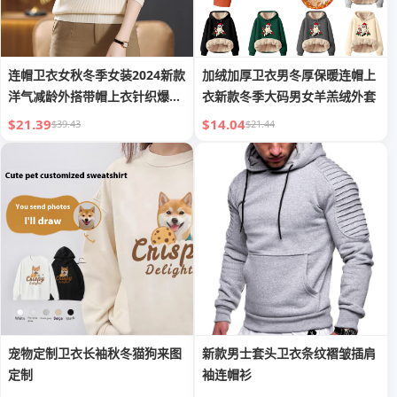
连帽卫衣女秋冬季女装2024新款
加绒加厚卫衣男冬厚保暖连帽上
洋气减龄外搭带帽上衣针织爆款
衣新款冬季大码男女羊羔绒外套
帽衫
$21.39
$14.04
$39.43
$21.44
宠物定制卫衣长袖秋冬猫狗来图
新款男士套头卫衣条纹褶皱插肩
定制
袖连帽衫