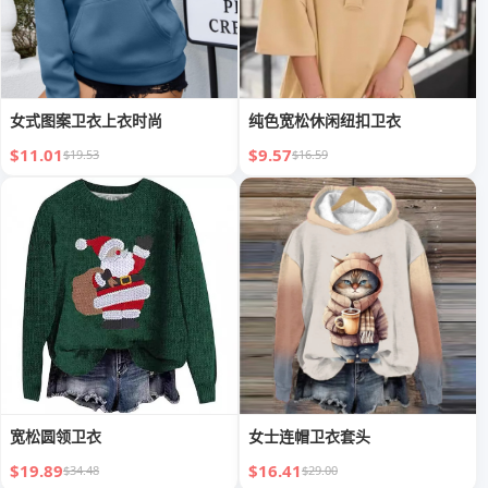
女式图案卫衣上衣时尚
纯色宽松休闲纽扣卫衣
$11.01
$9.57
$19.53
$16.59
宽松圆领卫衣
女士连帽卫衣套头
$19.89
$16.41
$34.48
$29.00