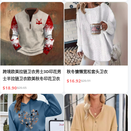
跨境欧美拉链卫衣男士3D印花男
秋冬慵懒宽松套头卫衣
士半拉链卫衣欧美秋冬印花卫衣
$16.92
$26.91
$18.90
$26.65