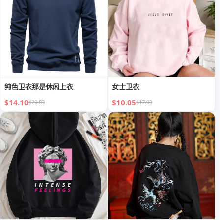
纯色卫衣那是休闲上衣
女士卫衣
$14.10
$10.05
$20.83
$17.93