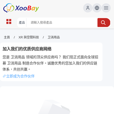
卫消用品 | XOOBAY B2B/B2C
/
/
主頁
XR 與空間科技
卫消用品
Marketplace
加入我们的优质供应商网络
衛生,消毒,用品, wholesale 卫消用品, XOOBAY
您是 卫消用品 领域的顶尖供应商吗？ 我们现正式面向全球招
提升搜尋曝光
募 卫消用品 制造合作伙伴。诚邀优秀的您加入我们的供应链
体系，共创共赢。
立即成为合作伙伴