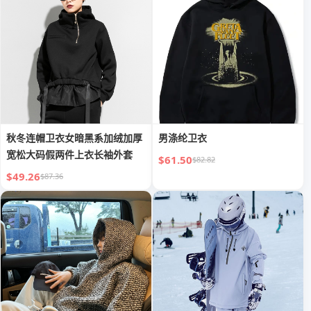
秋冬连帽卫衣女暗黑系加绒加厚
男涤纶卫衣
宽松大码假两件上衣长袖外套
$61.50
$82.82
$49.26
$87.36