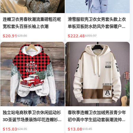
连帽卫衣男春秋潮流重磅粗花呢
滑雪服软壳卫衣女男套头款上衣
宽松套头百搭长袖上衣潮
单板双板防水防风外套保暖户外
运动
$20.91
$222.48
$28.86
$355.97
独立站电商秋季卫衣休闲运动衫
春秋季连帽卫衣加绒男孩青少年
3D圣诞节场景装饰印花连帽衫速
初中高中学生运动套装潮流帅气
卖通
春装
$15.03
$13.08
$24.35
$18.45