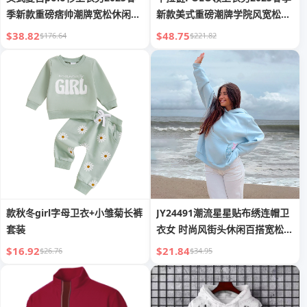
季新款重磅痞帅潮牌宽松休闲翻
新款美式重磅潮牌学院风宽松翻
领外套
领外套
$38.82
$48.75
$176.64
$221.82
款秋冬girl字母卫衣+小雏菊长裤
JY24491潮流星星贴布绣连帽卫
套装
衣女 时尚风街头休闲百搭宽松款
上衣
$16.92
$21.84
$26.76
$34.95