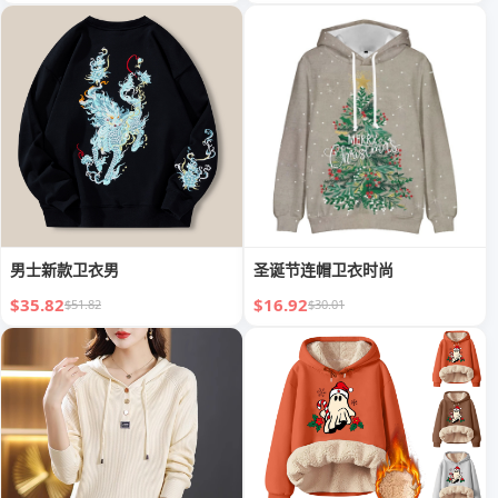
男士新款卫衣男
圣诞节连帽卫衣时尚
$35.82
$16.92
$51.82
$30.01