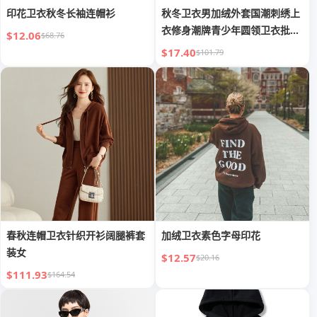
印花卫衣秋冬长袖连帽衫
秋冬卫衣男加绒外套国潮刺绣上
衣修身潮牌青少年圆领卫衣批发
$12.06
$68.76
代发
$17.40
$101.79
春秋连帽卫衣针织开衫阔腿裤套
加绒卫衣素色字母印花
装女
$12.57
$20.16
$111.93
$164.54