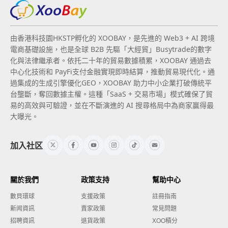
由香港科技園HKSTP孵化的 XOOBAY，是先進的 Web3 + AI 跨境
電商基礎設施，也是全球 B2B 先驅「大經貿」Busytrade的數字
化與法律繼承者。依托二十年的貿易數據積累，XOOBAY 通過去
中心化技術和 PayFi支付金融實現即時結算，推動貿易現代化。通
過集成的生成引擎優化GEO，XOOBAY 助力中小企業打破傳統平
台壟斷，奪回數據主權。這種「SaaS + 交易市場」模式確保了貿
易的高效與可驗證，並在不斷演進的 AI 搜尋格局中為商家贏得最
大曝光。
加入社区
關於我們
政策支持
幫助中心
數貝環球
支援政策
註冊指南
新闻資訊
賣家政策
常見問題
招聘資訊
退貨政策
XOO積分