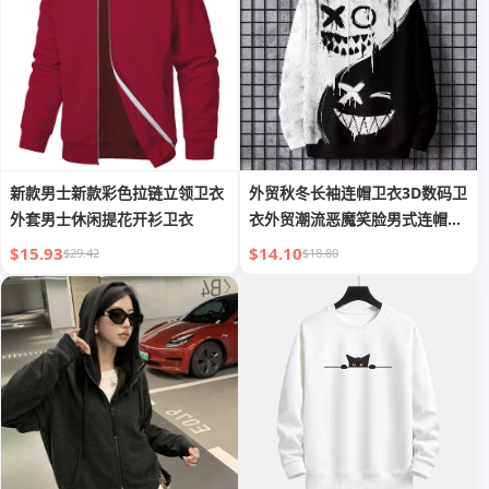
新款男士新款彩色拉链立领卫衣
外贸秋冬长袖连帽卫衣3D数码卫
外套男士休闲提花开衫卫衣
衣外贸潮流恶魔笑脸男式连帽衫
批发
$15.93
$14.10
$29.42
$18.80