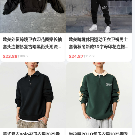
欧美外贸跨境卫衣印花图案长袖
欧美跨境休闲运动卫衣卫裤男士
套头连帽衫复古暗黑街头潮流
套装秋冬新款3D字母印花连帽衫
y2k
套装
$23.88
$24.87
$108.66
$112.68
美式复古polo衫卫衣男2025春
半拉链POLO领卫衣男2025春季