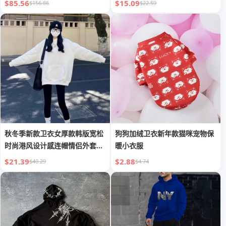
$85.56
$15.09
$156.86
$22.59
秋冬季新款卫衣女厚款韩版宽松
狗狗加绒卫衣新年款猫咪宠物保
时尚港风设计感连帽情侣外套
暖小衣服
ins潮
$21.39
$2.88
$40.29
$4.74