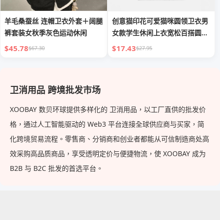
羊毛桑蚕丝 连帽卫衣外套＋阔腿
创意猫印花可爱猫咪圆领卫衣男
裤套装女秋季灰色运动休闲
女款学生休闲上衣宽松百搭圆领
卫衣
$45.78
$17.43
$67.30
$27.95
卫消用品 跨境批发市场
XOOBAY 数贝环球提供多样化的 卫消用品，以工厂直供的批发价
格，通过人工智能驱动的 Web3 平台连接全球供应商与买家，简
化跨境贸易流程。零售商、分销商和创业者都能从可信制造商处高
效采购高品质商品，享受透明定价与便捷物流，使 XOOBAY 成为
B2B 与 B2C 批发的首选平台。