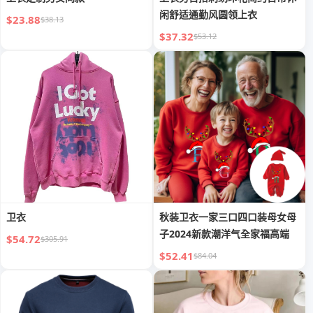
闲舒适通勤风圆领上衣
$23.88
$38.13
$37.32
$53.12
卫衣
秋装卫衣一家三口四口装母女母
子2024新款潮洋气全家福高端
$54.72
$305.91
$52.41
$84.04