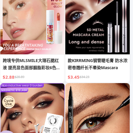
跨境专供MLSMILE大理石腮红
款KIRRMING钢管睫毛膏 防水浓
液 提亮显色面部胭脂彩妆6色眼
密卷翘纤长不晕染Mascara
影修容
$2.88
$3.45
$28.89
$34.23