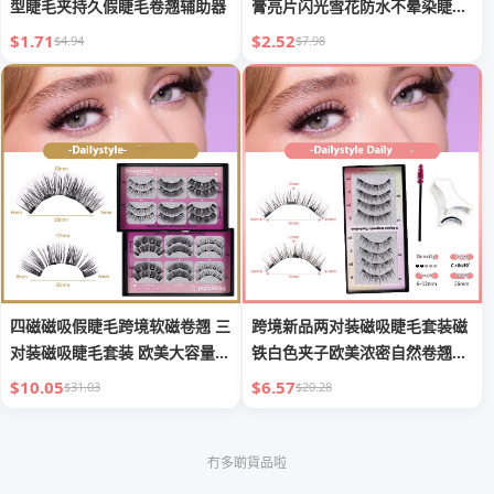
型睫毛夹持久假睫毛卷翘辅助器
膏亮片闪光雪花防水不晕染睫毛
膏批发
$1.71
$2.52
$4.94
$7.98
四磁磁吸假睫毛跨境软磁卷翘 三
跨境新品两对装磁吸睫毛套装磁
对装磁吸睫毛套装 欧美大容量浓
铁白色夹子欧美浓密自然卷翘款
密
假睫
$10.05
$6.57
$31.03
$20.28
冇多啲貨品啦