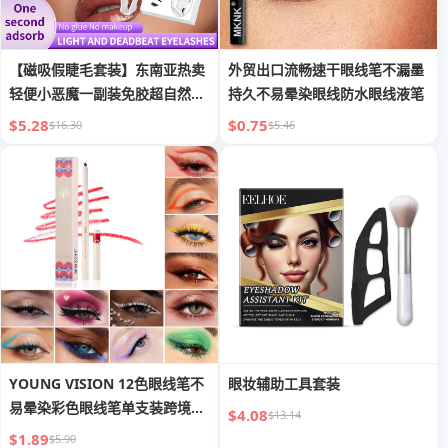
【磁吸假睫毛套装】东南亚热卖
外贸出口流畅速干眼线笔不漏墨
轻便小恶魔一副装免胶超自然仿
持久不易晕染眼线防水眼线液笔
貂毛
$5.28
$0.75
$16.30
$5.46
YOUNG VISION 12色眼线笔不
眼妆辅助工具套装
易晕染彩色眼线笔单支装跨境彩
$4.08
$13.14
妆
$1.89
$5.90