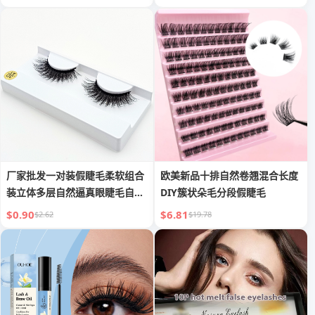
厂家批发一对装假睫毛柔软组合
欧美新品十排自然卷翘混合长度
装立体多层自然逼真眼睫毛自然
DIY簇状朵毛分段假睫毛
卷翘
$0.90
$6.81
$2.62
$19.78