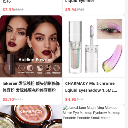
芭比
Liquid Eyeliner
$3.39
$5.94
$29.13
$7.92
lakerain发际线粉 额头阴影修饰
CHARMACY Multichrome
修容粉 发际线填充粉修容眉粉
Lqiuid Eyeshadow 1.5ML
Waterproof Easy Use Eye
$2.10
$4.95
$22.17
$6.60
Shadow