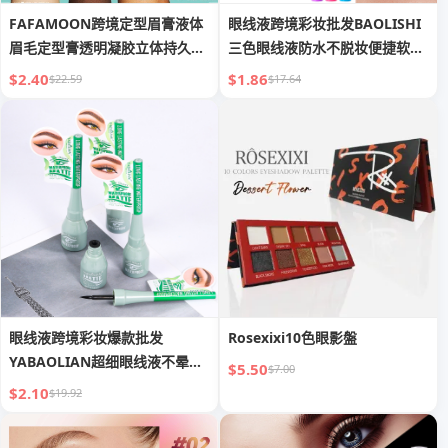
FAFAMOON跨境定型眉膏液体
眼线液跨境彩妆批发BAOLISHI
眉毛定型膏透明凝胶立体持久速
三色眼线液防水不脱妆便捷软毛
干眉膏
眼线液
$2.40
$1.86
$22.59
$17.64
眼线液跨境彩妆爆款批发
Rosexixi10色眼影盤
YABAOLIAN超细眼线液不晕持
$5.50
$7.00
久自然眼线液
$2.10
$19.92