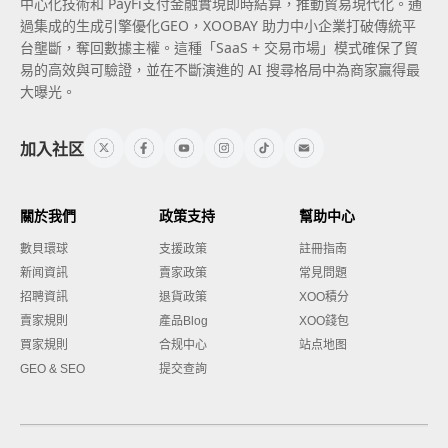
中心化技術和 PayFi支付金融實現即時結算，推動貿易現代化。通
過集成的生成引擎優化GEO，XOOBAY 助力中小企業打破傳統平
台壟斷，奪回數據主權。這種「SaaS + 交易市場」模式確保了貿
易的高效與可驗證，並在不斷演進的 AI 搜尋格局中為商家贏得最
大曝光。
加入社区
關於我們
政策支持
幫助中心
數貝環球
支援政策
註冊指南
新闻資訊
賣家政策
常見問題
招聘資訊
退貨政策
XOO積分
賣家規則
產品Blog
XOO錢包
買家規則
合规中心
站点地图
GEO & SEO
提交查詢