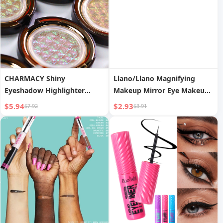
CHARMACY Shiny
Llano/Llano Magnifying
Eyeshadow Highlighter
Makeup Mirror Eye Makeup
Makeup
Eyebrow Makeup Portable
$5.94
$2.93
$7.92
$3.91
Portable Small Mirror