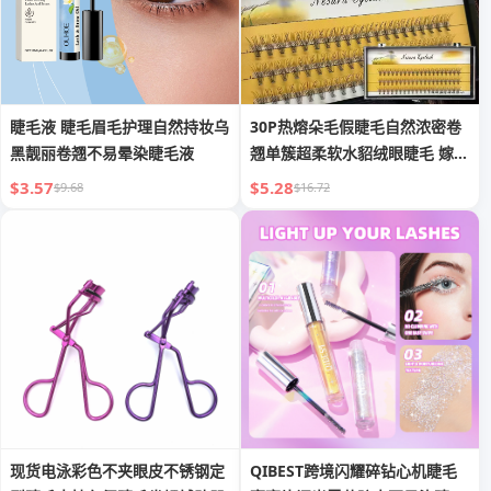
睫毛液 睫毛眉毛护理自然持妆乌
30P热熔朵毛假睫毛自然浓密卷
黑靓丽卷翘不易晕染睫毛液
翘单簇超柔软水貂绒眼睫毛 嫁接
睫毛
$3.57
$5.28
$9.68
$16.72
现货电泳彩色不夹眼皮不锈钢定
QIBEST跨境闪耀碎钻心机睫毛