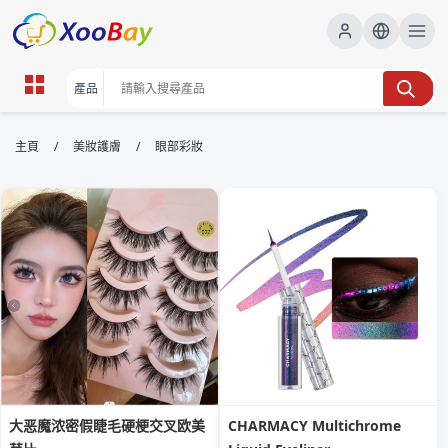
眼部彩妝 | XOOBAY B2B/B2C
/
/
主頁
美妝護膚
眼部彩妝
Marketplace
眼妝教程,日常妝,派對妝容,眼影搭配, wholesale 眼部彩
妝, XOOBAY
此頁提供日常與派對眼妝的實用教學，從眼線、眼影到睫毛膏與高光的搭
配，幫助用戶快速掌握持久、自然的眼部妝感。
大恶魔浓密假睫毛硬梗交叉欧美
CHARMACY Multichrome