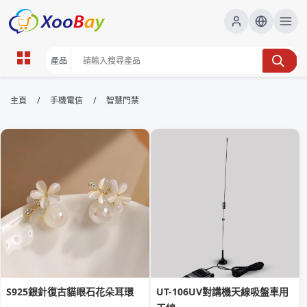
智慧門禁 | XOOBAY B2B/B2C
/
/
主頁
手機電信
智慧門禁
Marketplace
智慧門禁,安防管理,出入控管, wholesale 智慧門禁,
XOOBAY
智慧門禁系統提升安防與辦公自動化效率更佳
S925銀針復古貓眼石花朵耳環
UT-106UV對講機天線吸盤車用