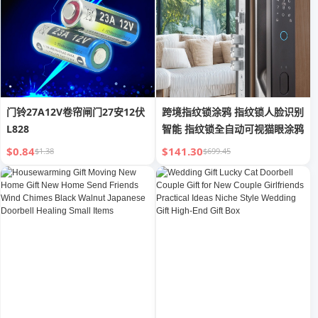
门铃27A12V卷帘闸门27安12伏
跨境指纹锁涂鸦 指纹锁人脸识别
L828
智能 指纹锁全自动可视猫眼涂鸦
$0.84
$141.30
$1.38
$699.45