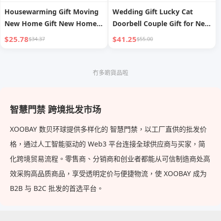
Housewarming Gift Moving
Wedding Gift Lucky Cat
New Home Gift New Home
Doorbell Couple Gift for New
Send Friends Wind Chimes
Couple Girlfriends Practical
$25.78
$41.25
$34.37
$55.00
Black Walnut Japanese
Ideas Niche Style Wedding
Doorbell Healing Small
Gift High-End Gift Box
Items
冇多啲貨品啦
智慧門禁 跨境批发市场
XOOBAY 数贝环球提供多样化的 智慧門禁，以工厂直供的批发价
格，通过人工智能驱动的 Web3 平台连接全球供应商与买家，简
化跨境贸易流程。零售商、分销商和创业者都能从可信制造商处高
效采购高品质商品，享受透明定价与便捷物流，使 XOOBAY 成为
B2B 与 B2C 批发的首选平台。