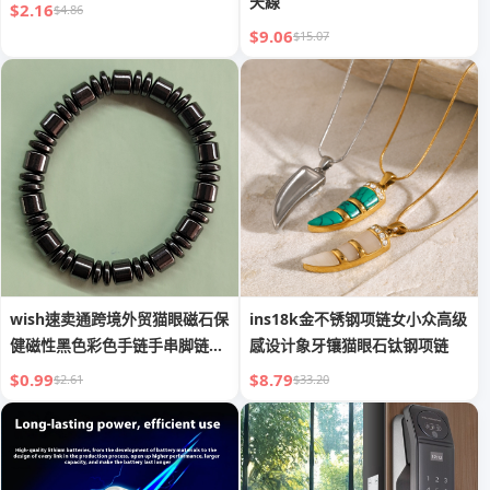
天線
$2.16
$4.86
$9.06
$15.07
wish速卖通跨境外贸猫眼磁石保
ins18k金不锈钢项链女小众高级
健磁性黑色彩色手链手串脚链厂
感设计象牙镶猫眼石钛钢项链
家
$0.99
$8.79
$2.61
$33.20