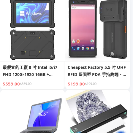
最便宜的工廠 8 吋 Intel i5/i7
Cheapest Factory 5.5 吋 UHF
FHD 1200×1920 16GB +
RFID 堅固型 PDA 手持終端、行
256GB Windows 10/11 Pro 防
動電腦，具 NFC、2D 條碼掃描
$559.00
$199.00
$559.00
$199.00
護型平板電腦，具 NFC 與指紋
器、LoRa 模組
辨識