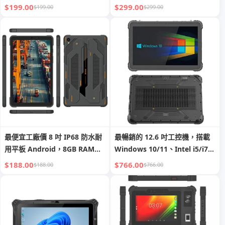
核 FHD 8GB+256GB IP68 防塵
8GB + 128GB、16GB + 256GB
$199.00
$299.00
$199.00
$299.00
防水，10000mAh 容量，防摔
Windows 10 Pro、Windows
耐用平板電腦或防護平板，具
11 Pro 耐用平板電腦，具 NFC
NFC
條碼及擴充座
最便宜工廠價 8 吋 IP68 防水耐
最暢銷的 12.6 吋工控機，搭載
用平板 Android，8GB RAM＋
Windows 10/11、Intel i5/i7、
128GB 儲存，具 NFC 功能之防
4G/5G，具 NFC、二維條碼、
$188.00
$766.00
$188.00
$766.00
水平板電腦
RFID 與指紋辨識的耐用型平板
電腦