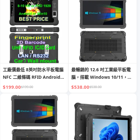
工廠價最低 8英吋防水平板電腦
最暢銷的 12.6 吋工業級平板電
NFC 二維條碼 RFID Android
腦，搭載 Windows 10/11，配
堅固耐用平板電腦 4G LTE 堅固
備 i5/i7、4G/5G，具 NFC、2D
$199.00
$538.00
$199.00
$538.00
耐用平板電腦 車載堅固耐用平板
條碼、RFID 與指紋辨識的耐用
電腦
平板電腦