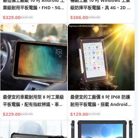
最低價工廠級 10 吋 Android 工
暢銷工廠 10 吋 Windows 工業
業級耐用平板電腦，FHD、5G、
級防摔平板電腦，具 4G、2D 條
USB 3.0，具 NFC、指紋識別、
碼、NFC、指紋識別、GPS、
$329.00
$306.00
$329.00
$306.00
2D 條碼掃描器
RJ45、RS232、USB 3.0
最便宜的車載耐用型 8 吋工業級
最便宜的工廠價 8 吋 IP68 防護
平板電腦，配有指紋辨識、車載
耐用平板電腦，搭載 Android
支架、4G GPS，適用於車載使
12 系統，10000mAh，跌落防
$229.00
$129.00
$229.00
$129.00
用
護高度 1.2–1.5 米，附觸控筆，
防摔平板電腦 PC