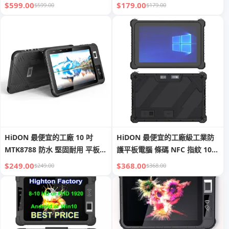
Windows 11，具 GPS、NFC、
核 10000mAh 6GB 記憶體 +
$599.00
$179.00
$599.00
$179.00
2D 條碼掃描器及車載支架
128GB 儲存 全高清 FHD GPS
OEM 工業級平板電腦
HiDON 最便宜的工廠 10 吋
HiDON 最便宜的工廠級工業防
MTK8788 防水 堅固耐用 平板電
護平板電腦 條碼 NFC 指紋 10
腦 Android 11 指紋識別 具備
吋 Windows 10 Pro Windows
$249.00
$368.00
$249.00
$368.00
NFC 8000mAh 條碼掃描器
11 Pro Intel i5 i7 RJ45 工業級
UHF RFID RJ45
平板電腦