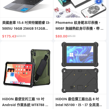
美國倉庫 15.6 吋英特爾酷睿 I3-
Phomemo 紋身範本印表機，
5005U 16GB 256GB 512GB
M08F 無線熱紋身印表機，帶 10
SSD SATA RJ45 插槽商務筆記型
張轉印紙，相容手機/平板電
$175.43
$80.00
$233.91
$85.00
電腦酷睿 I5 筆記型電腦全新筆
腦/PC，紋身藝術家和初學者紋
記型電腦
身用品
HiDON 最便宜的工廠 10 吋
HiDON 最低價工廠出品 8 吋
Android 作業系統 MT8788 八
Intel N5100、I5、I7 全高清