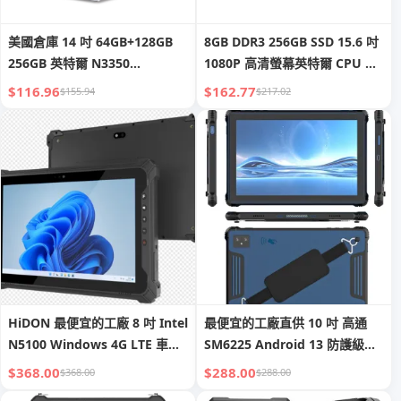
美國倉庫 14 吋 64GB+128GB
8GB DDR3 256GB SSD 15.6 吋
256GB 英特爾 N3350
1080P 高清螢幕英特爾 CPU 商
4500mAH 批發筆記型電腦
務筆記型電腦酷睿奔騰筆記型電
$116.96
$162.77
$155.94
$217.02
Ordinateur 便攜式商務筆記型
腦
電腦
HiDON 最便宜的工廠 8 吋 Intel
最便宜的工廠直供 10 吋 高通
N5100 Windows 4G LTE 車載
SM6225 Android 13 防護級平
耐用平板電腦，附車用支架與充
板電腦，具 NFC、二維條碼閱讀
$368.00
$288.00
$368.00
$288.00
電器，具 NFC 與 2D 掃描器
器，工業級平板電腦