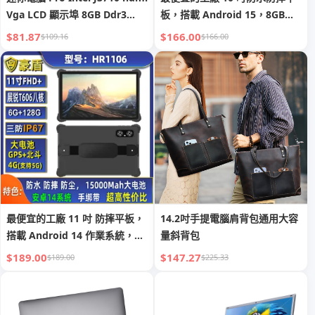
Vga LCD 顯示埠 8GB Ddr3
板，搭載 Android 15，8GB
Ram VESA/家庭/商務電腦 便攜
RAM + 128GB ROM，FHD 顯
$81.87
$166.00
$109.16
$166.00
式桌上型電腦 迷你電腦
示，耐用平板電腦，防水平板
最便宜的工廠 11 吋 防摔平板，
14.2吋手提電腦肩背包通用大容
搭載 Android 14 作業系統，
量斜背包
6GB RAM + 128GB 內置儲存，
$189.00
$147.27
$189.00
$225.33
15000mAh 大容量電池，FHD
顯示，防水平板電腦