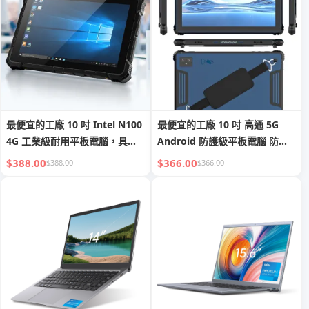
最便宜的工廠 10 吋 Intel N100
最便宜的工廠 10 吋 高通 5G
4G 工業級耐用平板電腦，具
Android 防護級平板電腦 防護
NFC 與條碼功能、RJ45 以太網
平板 具 NFC 二維條碼閱讀器 車
$388.00
$366.00
$388.00
$366.00
埠、RS232 接口、底座，搭載
載支架 車載充電器
Windows 系統的耐用平板電腦