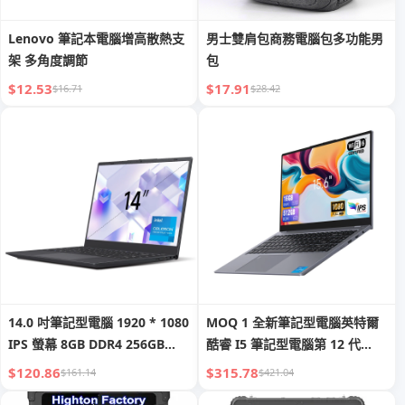
Lenovo 筆記本電腦增高散熱支
男士雙肩包商務電腦包多功能男
架 多角度調節
包
$12.53
$17.91
$16.71
$28.42
14.0 吋筆記型電腦 1920 * 1080
MOQ 1 全新筆記型電腦英特爾
IPS 螢幕 8GB DDR4 256GB
酷睿 I5 筆記型電腦第 12 代
SATA 英特爾 N4000 筆記型 I3
16GB 512GB 15.6 吋
$120.86
$315.78
$161.14
$421.04
全新筆記型電腦
Ordinateur 便攜式酷睿 I7