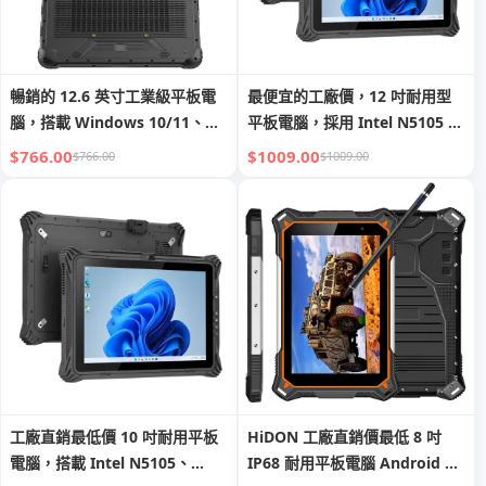
暢銷的 12.6 英寸工業級平板電
最便宜的工廠價，12 吋耐用型
腦，搭載 Windows 10/11、
平板電腦，採用 Intel N5105 處
Intel Core i5/i7、4G/5G，具
理器，搭載 Windows 11，具
$766.00
$1009.00
$766.00
$1009.00
NFC、二維條碼、RFID 及指紋
GPS、NFC、2D 條碼掃描器及
識別的耐用平板電腦
車載支架
工廠直銷最低價 10 吋耐用平板
HiDON 工廠直銷價最低 8 吋
電腦，搭載 Intel N5105、
IP68 耐用平板電腦 Android 八