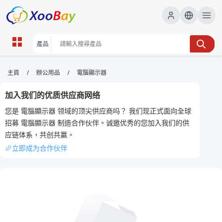
電腦顯示器 | XOOBAY B2B/B2C
/
/
主頁
辦公用品
電腦顯示器
Marketplace
加入我们的优质供应商网络
電腦顯示器,高畫質顯示,螢幕評測,遊戲顯示器,
您是 電腦顯示器 领域的顶尖供应商吗？ 我们现正式面向全球
wholesale 電腦顯示器, XOOBAY
招募 電腦顯示器 制造合作伙伴。诚邀优秀的您加入我们的供
提供高畫質顯示器選購建議與評比，專家分析
应链体系，共创共赢。
立即成为合作伙伴