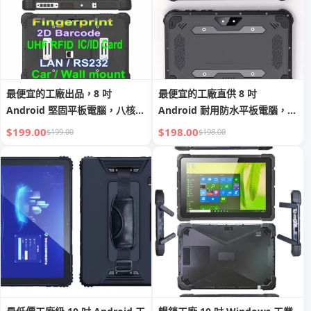
最便宜的工廠出品，8 吋
最便宜的工廠直供 8 吋
Android 堅固平板電腦，八核
Android 耐用防水平板電腦，具
心，具 GMS、2D 條碼掃描、
GMS、NFC、FBI 指紋識別、
$199.00
$198.00
$199.00
$198.00
NFC、RJ45、RS232 埠、RFID
UHF RFID、2D 條碼掃描器