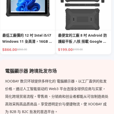
最低工廠價的 12 吋 Intel i5/i7
最便宜的工廠 8 吋 Android 防
Windows 11 全高清，16GB 記
護級平板 八核 搭載 Google 移
憶體 + 128GB 儲存，或
動服務GMS 二維條碼掃描器、
$866.00
$199.00
$866.00
$199.00
256GB/512GB 的防護工業平板
NFC、RJ45 端口、RS232 接
電腦，具 2D 條碼
口、RFID 防護級平板電腦
電腦顯示器 跨境批发市场
XOOBAY 数贝环球提供多样化的 電腦顯示器，以工厂直供的批发
价格，通过人工智能驱动的 Web3 平台连接全球供应商与买家，
简化跨境贸易流程。零售商、分销商和创业者都能从可信制造商处
高效采购高品质商品，享受透明定价与便捷物流，使 XOOBAY 成
为 B2B 与 B2C 批发的首选平台。