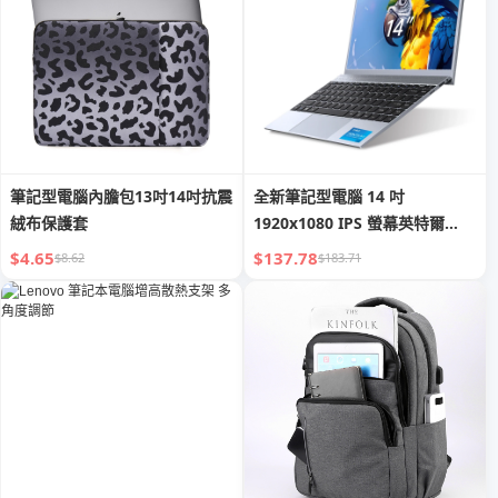
筆記型電腦內膽包13吋14吋抗震
全新筆記型電腦 14 吋
絨布保護套
1920x1080 IPS 螢幕英特爾
CPU 8GB 256GB 最便宜的
$4.65
$137.78
$8.62
$183.71
Ordinateur 便攜式筆記型電腦
I3