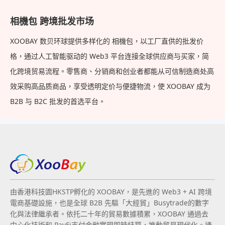
相機包 跨境批发市场
XOOBAY 数贝环球提供多样化的 相機包，以工厂直供的批发价
格，通过人工智能驱动的 Web3 平台连接全球供应商与买家，简
化跨境贸易流程。零售商、分销商和创业者都能从可信制造商处高
效采购高品质商品，享受透明定价与便捷物流，使 XOOBAY 成为
B2B 与 B2C 批发的首选平台。
由香港科技園HKSTP孵化的 XOOBAY，是先進的 Web3 + AI 跨境
電商基礎設施，也是全球 B2B 先驅「大經貿」Busytrade的數字
化與法律繼承者。依托二十年的貿易數據積累，XOOBAY 通過去
中心化技術和 PayFi支付金融實現即時結算，推動貿易現代化。通