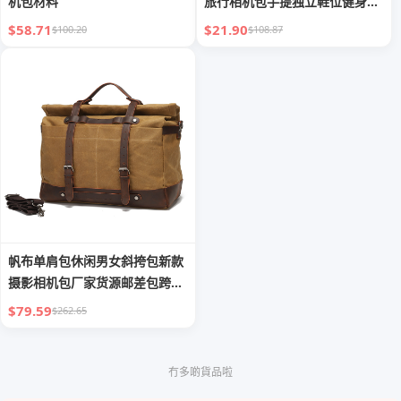
机包材料
旅行相机包手提独立鞋位健身包
潮
$58.71
$21.90
$100.20
$108.87
帆布单肩包休闲男女斜挎包新款
摄影相机包厂家货源邮差包跨境
爆款
$79.59
$262.65
冇多啲貨品啦