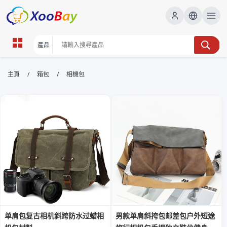
相機包 | XOOBAY B2B/B2C
/
/
主頁
箱包
相機包
Marketplace
相機包,攝影包,防水耐用, wholesale 相機包, XOOBAY
防水耐磨相機包，輕量多格收納，安心防震包
单肩包复古相机斜跨防水过蜡相
男款单肩斜挎包邮差包户外短途