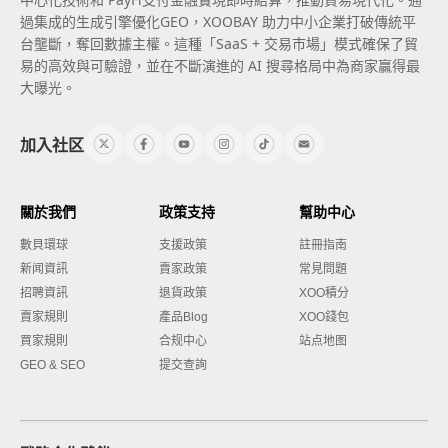
過集成的生成引擎優化GEO，XOOBAY 助力中小企業打破傳統平
台壟斷，奪回數據主權。這種「SaaS + 交易市場」模式確保了貿
易的高效與可驗證，並在不斷演進的 AI 搜尋格局中為商家贏得最
大曝光。
加入社区
關於我們
政策支持
幫助中心
數貝環球
支援政策
註冊指南
新闻資訊
賣家政策
常見問題
招聘資訊
退貨政策
XOO積分
賣家規則
產品Blog
XOO錢包
買家規則
合规中心
站点地图
GEO & SEO
提交查詢