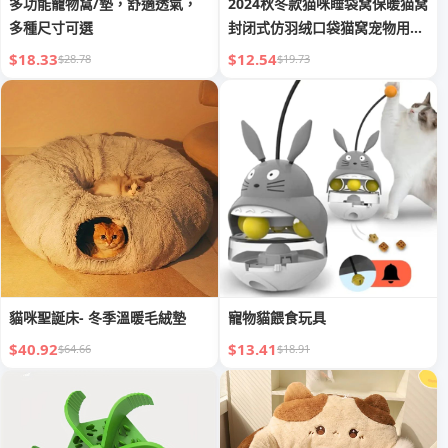
多功能寵物窩/墊，舒適透氣，
2024秋冬款猫咪睡袋窝保暖猫窝
多種尺寸可選
封闭式仿羽绒口袋猫窝宠物用品
跨境
$18.33
$12.54
$28.78
$19.73
貓咪聖誕床- 冬季溫暖毛絨墊
寵物貓餵食玩具
$40.92
$13.41
$64.66
$18.91