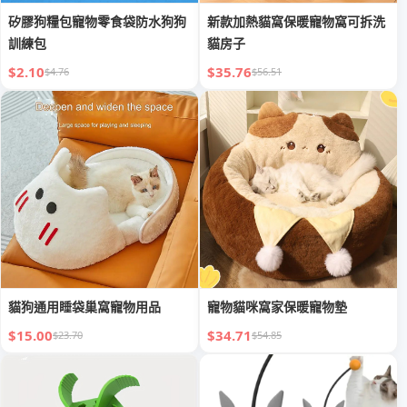
矽膠狗糧包寵物零食袋防水狗狗
新款加熱貓窩保暖寵物窩可拆洗
訓練包
貓房子
$2.10
$35.76
$4.76
$56.51
貓狗通用睡袋巢窩寵物用品
寵物貓咪窩家保暖寵物墊
$15.00
$34.71
$23.70
$54.85