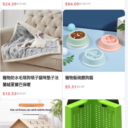
$24.39
$84.09
$73.68
$138.19
寵物防水毛毯狗毯子貓咪墊子法
寵物飯碗餵狗貓
蘭絨夏爾巴保暖
$5.31
$6.39
$10.53
$23.21