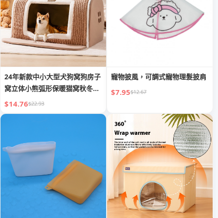
24年新款中小大型犬狗窝狗房子
寵物披風，可調式寵物理髮披肩
窝立体小熊弧形保暖猫窝秋冬宠
$7.95
$12.67
物窝
$14.76
$22.93