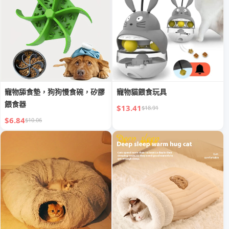
寵物舔食墊，狗狗慢食碗，矽膠
寵物貓餵食玩具
餵食器
$13.41
$18.91
$6.84
$10.06