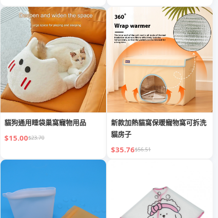
貓狗通用睡袋巢窩寵物用品
新款加熱貓窩保暖寵物窩可拆洗
貓房子
$15.00
$23.70
$35.76
$56.51