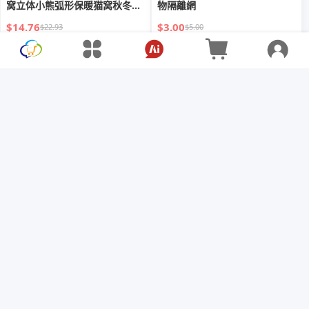
窝立体小熊弧形保暖猫窝秋冬宠
物隔離網
物窝
$14.76
$3.00
$22.93
$5.00
xtF狗窝四季通用可拆洗猫狗床
宠物折叠碗狗外出水碗随行碗小
冬季保暖宠物网红猫窝睡觉沙发
中狗盆大型犬通用便携防水
猫狗
$25.86
$24.39
$84.22
$73.68