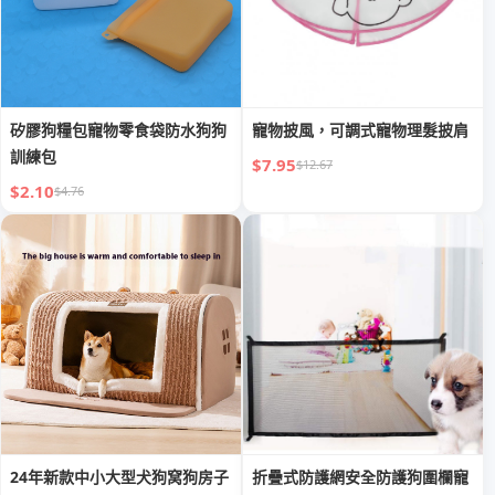
矽膠狗糧包寵物零食袋防水狗狗
寵物披風，可調式寵物理髮披肩
訓練包
$7.95
$12.67
$2.10
$4.76
24年新款中小大型犬狗窝狗房子
折疊式防護網安全防護狗圍欄寵