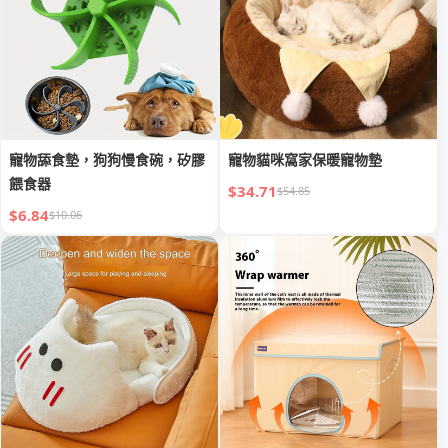
寵物舔食墊，狗狗慢食碗，矽膠
寵物貓咪窩家保暖寵物墊
餵食器
$34.71
$54.85
$6.84
$10.06