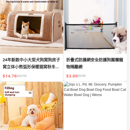
24年新款中小大型犬狗窝狗房子
折疊式防護網安全防護狗圍欄寵
窝立体小熊弧形保暖猫窝秋冬宠
物隔離網
物窝
$14.76
$3.00
$22.93
$5.00