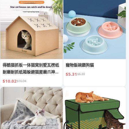
得酷猫抓板一体猫窝别墅瓦楞纸
寵物飯碗餵狗貓
耐磨耐抓纸箱躲避猫屋磨爪神器
$5.31
$6.39
玩具
$10.02
$16.94