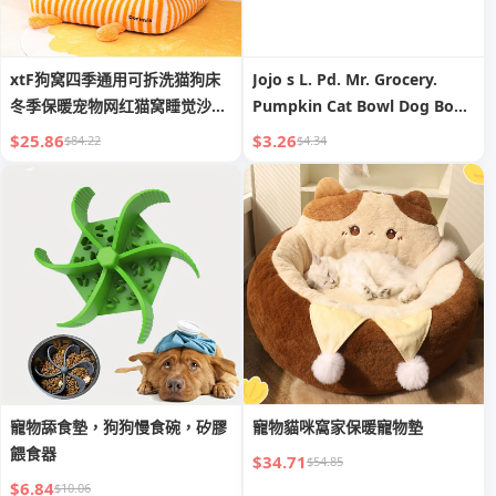
xtF狗窝四季通用可拆洗猫狗床
Jojo s L. Pd. Mr. Grocery.
冬季保暖宠物网红猫窝睡觉沙发
Pumpkin Cat Bowl Dog Bowl
猫狗
Dog Food Bowl Cat Water
$25.86
$3.26
$84.22
$4.34
Bowl Dog | Wensi
寵物舔食墊，狗狗慢食碗，矽膠
寵物貓咪窩家保暖寵物墊
餵食器
$34.71
$54.85
$6.84
$10.06