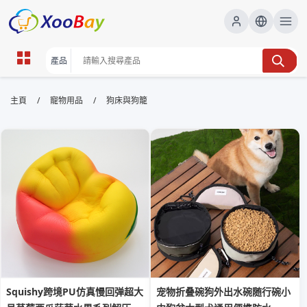
狗床與狗籠 | XOOBAY B2B/B2C
/
/
主頁
寵物用品
狗床與狗籠
Marketplace
狗床,狗籠,寵物用品,居家寵物, wholesale 狗床與狗籠,
XOOBAY
專為狗床與狗籠選購設計的實用指南提升曝光
Squishy跨境PU仿真慢回弹超大
宠物折叠碗狗外出水碗随行碗小