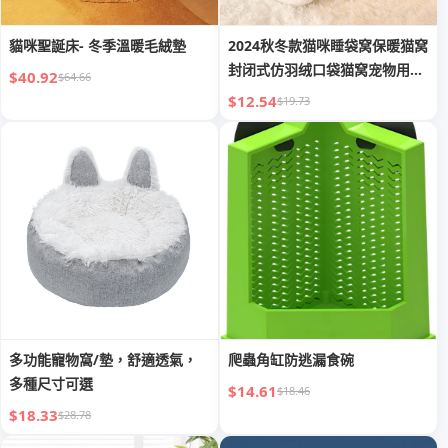
貓咪聖誕床- 冬季溫暖毛絨墊
2024秋冬款猫咪睡袋窝保暖猫窝
封闭式仿羽绒口袋猫窝宠物用品
$40.92
$64.66
跨境
$12.54
$19.73
多功能寵物窩/墊，舒適透氣，
爬蟲角缸防逃漏食碗
多種尺寸可選
$14.61
$18.46
$18.33
$28.78