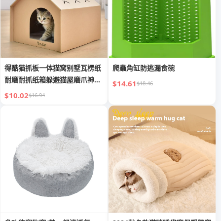
得酷猫抓板一体猫窝别墅瓦楞纸
爬蟲角缸防逃漏食碗
耐磨耐抓纸箱躲避猫屋磨爪神器
$14.61
$18.46
玩具
$10.02
$16.94