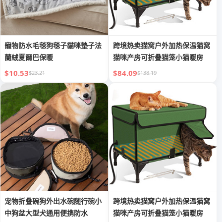
寵物防水毛毯狗毯子貓咪墊子法
跨境热卖猫窝户外加热保温猫窝
蘭絨夏爾巴保暖
猫咪产房可折叠猫笼小猫暖房
$10.53
$84.09
$23.21
$138.19
宠物折叠碗狗外出水碗随行碗小
跨境热卖猫窝户外加热保温猫窝
中狗盆大型犬通用便携防水
猫咪产房可折叠猫笼小猫暖房