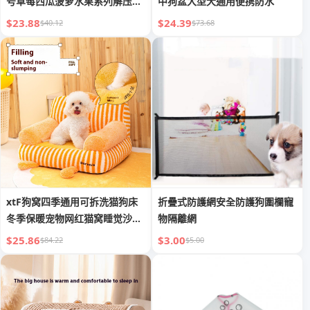
号草莓西瓜菠萝水果系列解压玩
中狗盆大型犬通用便携防水
具
$23.88
$24.39
$40.12
$73.68
xtF狗窝四季通用可拆洗猫狗床
折疊式防護網安全防護狗圍欄寵
冬季保暖宠物网红猫窝睡觉沙发
物隔離網
猫狗
$25.86
$3.00
$84.22
$5.00