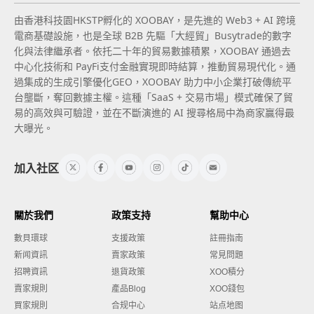
由香港科技園HKSTP孵化的 XOOBAY，是先進的 Web3 + AI 跨境
電商基礎設施，也是全球 B2B 先驅「大經貿」Busytrade的數字
化與法律繼承者。依托二十年的貿易數據積累，XOOBAY 通過去
中心化技術和 PayFi支付金融實現即時結算，推動貿易現代化。通
過集成的生成引擎優化GEO，XOOBAY 助力中小企業打破傳統平
台壟斷，奪回數據主權。這種「SaaS + 交易市場」模式確保了貿
易的高效與可驗證，並在不斷演進的 AI 搜尋格局中為商家贏得最
大曝光。
加入社区
關於我們
政策支持
幫助中心
數貝環球
支援政策
註冊指南
新闻資訊
賣家政策
常見問題
招聘資訊
退貨政策
XOO積分
賣家規則
產品Blog
XOO錢包
買家規則
合规中心
站点地图