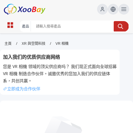
VR 相機 | XOOBAY B2B/B2C
/
/
主頁
XR 與空間科技
VR 相機
Marketplace
加入我们的优质供应商网络
VR相機,全景攝影,360度攝影, wholesale VR 相機,
您是 VR 相機 领域的顶尖供应商吗？ 我们现正式面向全球招募
XOOBAY
VR 相機 制造合作伙伴。诚邀优秀的您加入我们的供应链体
探索虛擬實境攝影新視界與創作分享旅途樂趣
系，共创共赢。
立即成为合作伙伴