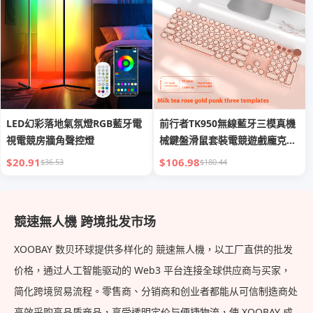
LED幻彩落地氣氛燈RGB藍牙電
前行者TK950無線藍牙三模真機
視電競房牆角聲控燈
械鍵盤滑鼠套裝電競遊戲龐克鍵
盤usb
$20.91
$106.98
$36.53
$180.44
競速無人機 跨境批发市场
XOOBAY 数贝环球提供多样化的 競速無人機，以工厂直供的批发
价格，通过人工智能驱动的 Web3 平台连接全球供应商与买家，
简化跨境贸易流程。零售商、分销商和创业者都能从可信制造商处
高效采购高品质商品，享受透明定价与便捷物流，使 XOOBAY 成