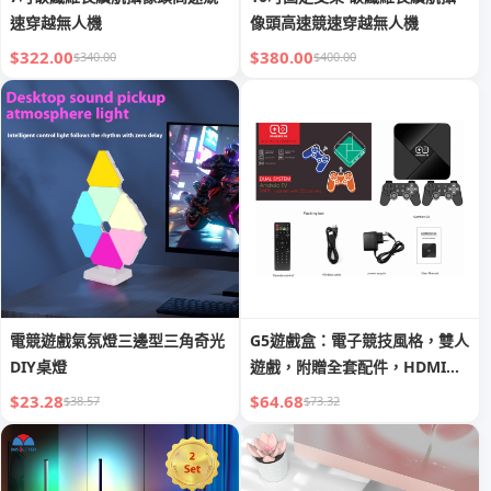
速穿越無人機
像頭高速競速穿越無人機
$322.00
$380.00
$340.00
$400.00
電競遊戲氣氛燈三邊型三角奇光
G5遊戲盒：電子競技風格，雙人
DIY桌燈
遊戲，附贈全套配件，HDMI輸
出
$23.28
$64.68
$38.57
$73.32