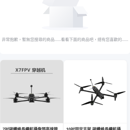
非常抱歉，暫無您搜尋的商品……看看下面的商品吧，總有您喜歡的……
7吋碳纖維長續航攝像頭高速競
10吋固定支架 碳纖維長續航攝