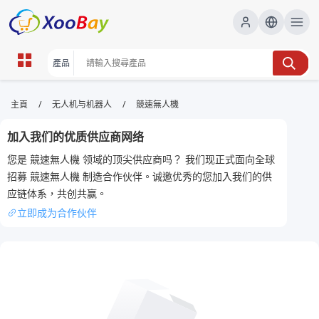
競速無人機 | XOOBAY B2B/B2C
/
/
主頁
无人机与机器人
競速無人機
Marketplace
加入我们的优质供应商网络
競速無人機,無人機競速,飛行技巧, wholesale 競速無人
您是 競速無人機 领域的顶尖供应商吗？ 我们现正式面向全球
機, XOOBAY
招募 競速無人機 制造合作伙伴。诚邀优秀的您加入我们的供
探索競速無人機的核心性能與飛控技巧，提供升級建議、選購要點及安全
应链体系，共创共赢。
操作指引，助你在比賽與娛樂飛行中穩定提升表現。
立即成为合作伙伴