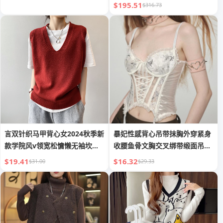
$195.51
$316.73
言双针织马甲背心女2024秋季新
暴妃性感背心吊带抹胸外穿紧身
款学院风v领宽松慵懒无袖坎肩
收腰鱼骨文胸交叉绑带缎面吊带
BX045
363
$19.41
$16.32
$31.00
$29.33