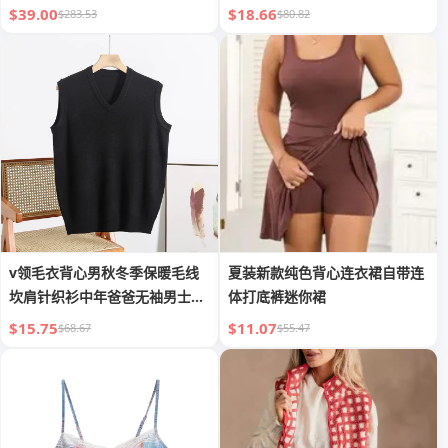
$39.00
$18.66
$283.53
$80.82
v领毛衣背心男秋冬季保暖毛线
夏装新款纯色背心连衣裙自带连
坎肩针织衫中年爸爸无袖男士马
体打底裤迷你裙
甲潮
$15.75
$11.07
$68.67
$55.47