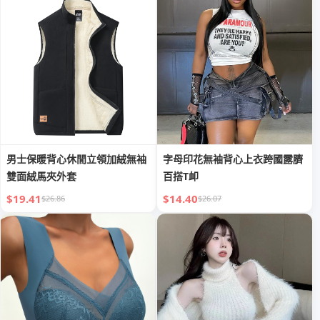
男士保暖背心休閒立領加絨無袖
字母印花無袖背心上衣跨國露臍
雙面絨馬夾外套
百搭T卹
$19.41
$14.40
$26.86
$26.07