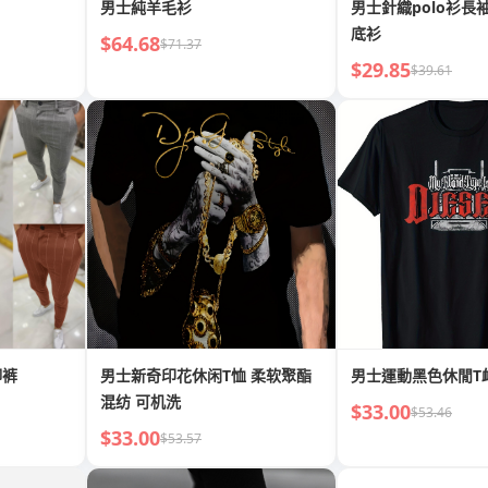
男士純羊毛衫
男士針織polo衫長
底衫
$64.68
$71.37
$29.85
$39.61
脚裤
男士新奇印花休闲T恤 柔软聚酯
男士運動黑色休閒T
混纺 可机洗
$33.00
$53.46
$33.00
$53.57