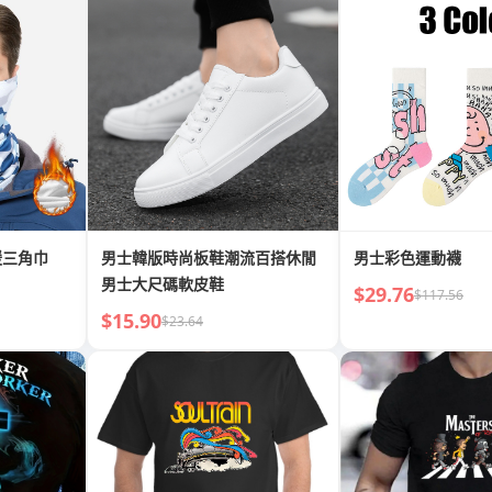
暖三角巾
男士韓版時尚板鞋潮流百搭休閒
男士彩色運動襪
男士大尺碼軟皮鞋
$29.76
$117.56
$15.90
$23.64