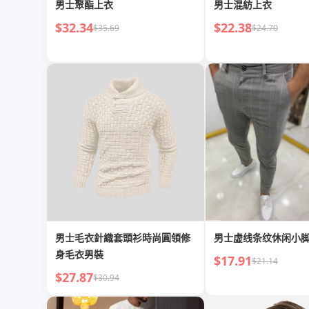
男士聚酯上衣
男士混紡上衣
$32.34
$22.38
$35.69
$24.70
男士毛衣針織套頭衫時尚圓領修
男士虚线条纹休闲小
身毛衣男裝
$17.91
$21.14
$27.87
$30.94