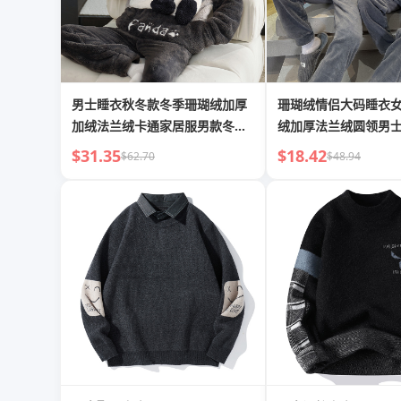
男士睡衣秋冬款冬季珊瑚绒加厚
珊瑚绒情侣大码睡衣
加绒法兰绒卡通家居服男款冬天
绒加厚法兰绒圆领男
套装
装
$31.35
$18.42
$62.70
$48.94