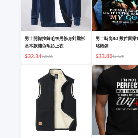
男士開襟拉鍊毛衣男修身針織衫
男士時尚3d 數位圖案
基本款純色毛衫上衣
略微彈
$32.34
$33.00
$35.69
$64.79