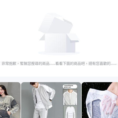
非常抱歉，暫無您搜尋的商品……看看下面的商品吧，總有您喜歡的……