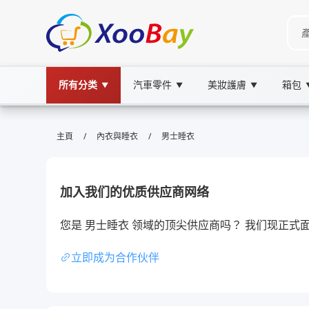
所有分类
汽車零件
美妝護膚
箱包
▼
▼
▼
男士睡衣 | XOOBAY B2B/B2C Mar
/
/
主頁
內衣與睡衣
男士睡衣
男士睡衣,睡衣套裝,純棉睡衣, wholesale 男士睡
舒適透氣男士睡衣，品質保證，購物優惠盡享
加入我们的优质供应商网络
您是 男士睡衣 领域的顶尖供应商吗？ 我们现正
立即成为合作伙伴