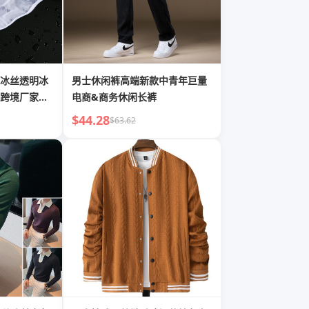
冰丝透明冰
男士休闲裤高端新款中青年巨量
跨境厂家欧
电商&商务休闲长裤
$44.28
$63.62