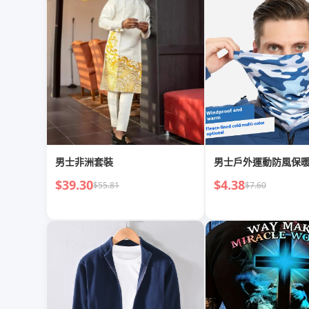
男士非洲套裝
男士戶外運動防風保
$39.30
$4.38
$55.81
$7.60