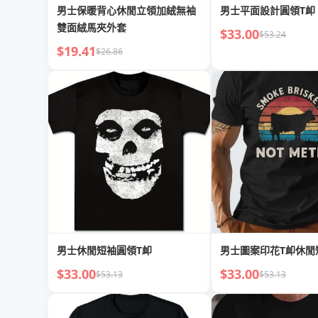
男士保暖背心休閒立領加絨無袖
男士平面設計圓領T卹
雙面絨馬夾外套
$33.00
$53.24
$19.41
$26.86
男士休閒短袖圓領T卹
男士圖案印花T卹休閒
$33.00
$33.00
$53.13
$53.13