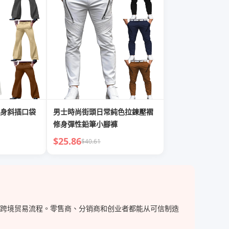
身斜插口袋
男士時尚街頭日常純色拉鍊壓褶
修身彈性鉛筆小腳褲
$25.86
$40.61
简化跨境贸易流程。零售商、分销商和创业者都能从可信制造