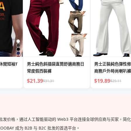
休閒短袖T
男士純色斜插袋直筒舒適商務日
男士正裝純色彈性修
常度假西裝褲
商務戶外時尚喇叭褲
$21.39
$19.89
$31.31
$29.11
供的批发价格，通过人工智能驱动的 Web3 平台连接全球供应商与买家，
AY 成为 B2B 与 B2C 批发的首选平台。