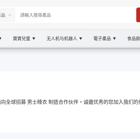
寶寶兒童
无人机与机器人
電子產品
食品
▼
▼
▼
▼
ketplace
衣, XOOBAY
式面向全球招募 男士睡衣 制造合作伙伴。诚邀优秀的您加入我们