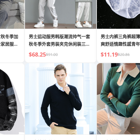
女秋冬季加
男士运动服男韩版潮流帅气一套
男士内裤三角裤超薄
士家居服套
秋冬季外套男装夹克休闲装三件
爽舒适情趣性感青年
套
美潮
$68.25
$11.19
$91.00
$20.86