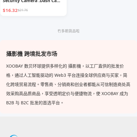
Security Camera .Dash Cam
Mini Car Recorder 2 Inch
$16.32
$21.76
Screen Front and Inside Dual
Car Cameras 1080P with
WDR, Night Vision, G-Sensor
冇多啲貨品啦
Auto Lock, Loop Recording
With 32GB Card
攝影機 跨境批发市场
XOOBAY 数贝环球提供多样化的 攝影機，以工厂直供的批发价
格，通过人工智能驱动的 Web3 平台连接全球供应商与买家，简
化跨境贸易流程。零售商、分销商和创业者都能从可信制造商处高
效采购高品质商品，享受透明定价与便捷物流，使 XOOBAY 成为
B2B 与 B2C 批发的首选平台。