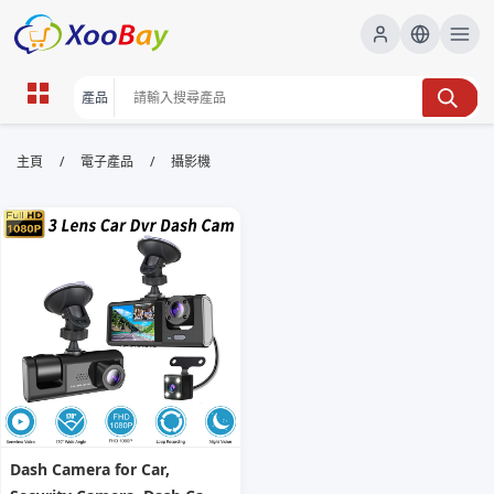
攝影機 | XOOBAY B2B/B2C
/
/
主頁
電子產品
攝影機
Marketplace
攝影機, 相機, 拍攝技巧, wholesale 攝影機, XOOBAY
專注攝影機選購與拍攝技巧的綜合指引，涵蓋型號比較、畫質評價、設定
要點及實用建議，助你在日常與專業場景中選擇合適裝備。
Dash Camera for Car,