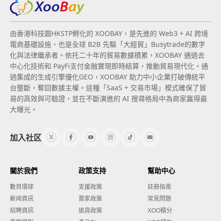
由香港科技園HKSTP孵化的 XOOBAY，是先進的 Web3 + AI 跨境
電商基礎設施，也是全球 B2B 先驅「大經貿」Busytrade的數字
化與法律繼承者。依托二十年的貿易數據積累，XOOBAY 通過去
中心化技術和 PayFi支付金融實現即時結算，推動貿易現代化。通
過集成的生成引擎優化GEO，XOOBAY 助力中小企業打破傳統平
台壟斷，奪回數據主權。這種「SaaS + 交易市場」模式確保了貿
易的高效與可驗證，並在不斷演進的 AI 搜尋格局中為商家贏得最
大曝光。
加入社区
關於我們
政策支持
幫助中心
數貝環球
支援政策
註冊指南
新闻資訊
賣家政策
常見問題
招聘資訊
退貨政策
XOO積分