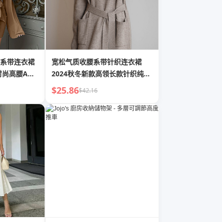
系带连衣裙
宽松气质收腰系带针织连衣裙
时尚高腰A字
2024秋冬新款高领长款针织纯色
毛衣女
$25.86
$42.16