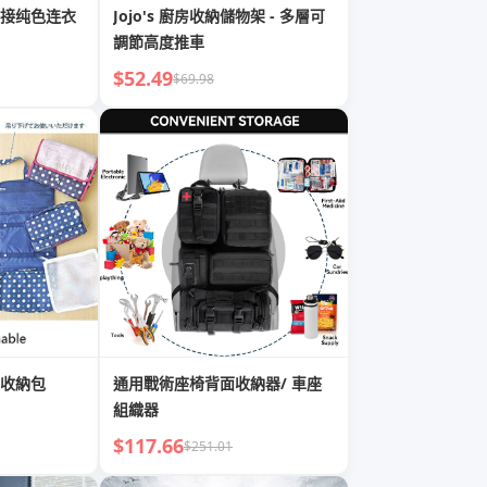
接纯色连衣
Jojo's 廚房收納儲物架 - 多層可
調節高度推車
$52.49
$69.98
收納包
通用戰術座椅背面收納器/ 車座
組織器
$117.66
$251.01