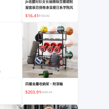
jk收腰衬衫女长袖辣妹百褶裙制
服套装百搭修身显瘦日系学院风
$16.41
$102.42
四層金屬收納架，附滾輪
$203.91
$339.18