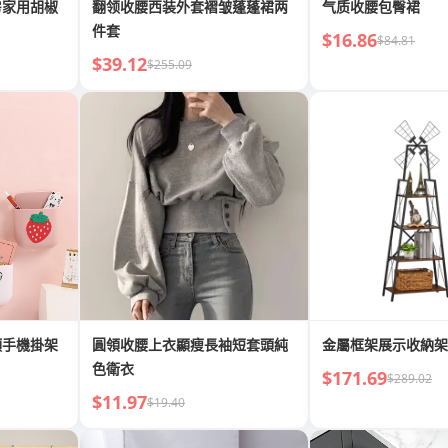
房家用胡椒
翻领收腰西装外套褶皱蓬蓬裙两
气质收腰包臀裙
件套
$16.86
$84.81
$39.12
$255.09
頭手機掛架
圓領收腰上衣顯瘦長袖短套頭純
金屬框架展示收納架
色衛衣
$171.69
$289.02
$11.97
$19.40