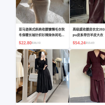
亚马逊美式斜肩收腰慵懒毛衣秋
高级感收腰皮衣女202
冬保暖长袖针织衫辣妹休闲毛织
pu皮系带仿羊皮大衣
上衣
$22.80
$54.24
$36.10
$55.69