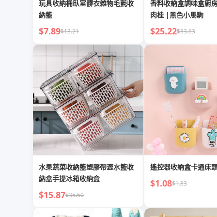
玩具收納桶臥室髒衣雜物毛氈收
香料收納盒調味盒廚
納籃
肉桂 |黑色小馬駒
$7.89
$25.22
$13.21
$33.63
水果蔬菜收納籃塑膠帶瀝水籃收
遙控器收納盒卡通床
納盒手提冰箱收納盒
$1.08
$1.83
$15.87
$35.50