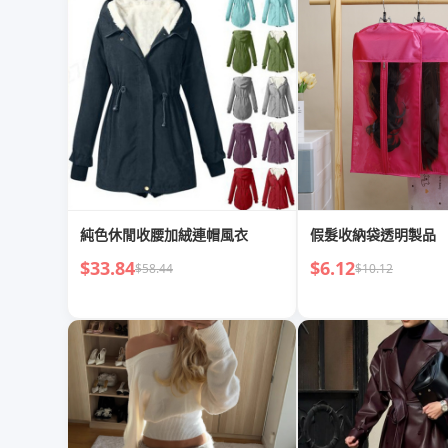
純色休閒收腰加絨連帽風衣
假髮收納袋透明製品
$33.84
$6.12
$58.44
$10.12