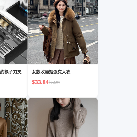
約筷子刀叉
女款收腰短派克大衣
$33.84
$52.01