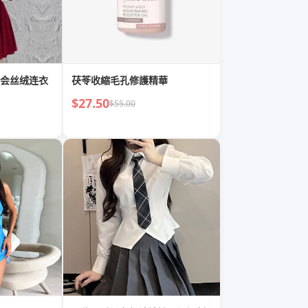
会丝绒连衣
茯苓收縮毛孔修護精華
$27.50
$55.00