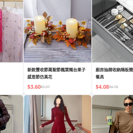
新款豐收節萬聖節楓葉燭台果子
廚房抽屜收納隔板簡
感恩節仿真花
餐具
$3.60
$4.08
$5.97
$6.78