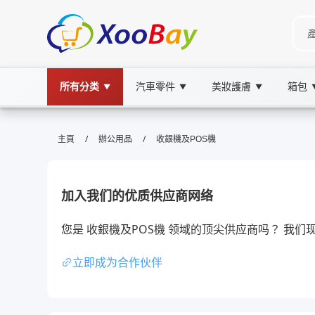
所有分类
汽車零件
美妝護膚
箱包
▼
▼
▼
收銀機及POS機 | XOOBAY B2B/B2C
/
/
主頁
辦公用品
收銀機及POS機
收銀機,POS機,收銀系統, wholesale 收銀機及PO
提供專業收銀機及POS機解決方案、選購要點、安裝及維護
加入我们的优质供应商网络
您是 收銀機及POS機 领域的顶尖供应商吗？ 我
立即成为合作伙伴