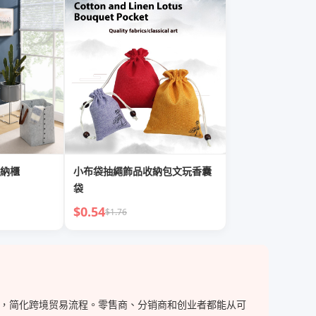
納櫃
小布袋抽繩飾品收納包文玩香囊
袋
$0.54
$1.76
与买家，简化跨境贸易流程。零售商、分销商和创业者都能从可