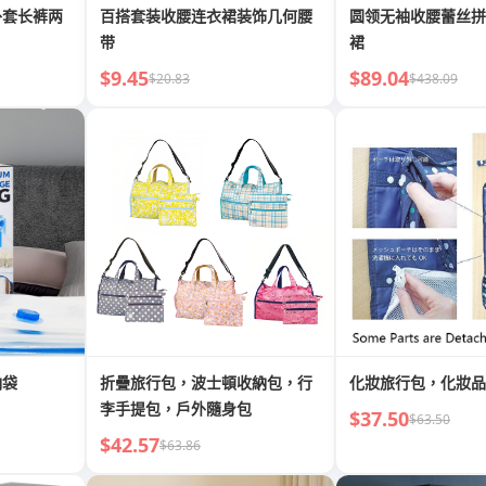
外套长裤两
百搭套装收腰连衣裙装饰几何腰
圆领无袖收腰蕾丝拼
带
裙
$9.45
$89.04
$20.83
$438.09
納袋
折疊旅行包，波士頓收納包，行
化妝旅行包，化妝品
李手提包，戶外隨身包
$37.50
$63.50
$42.57
$63.86