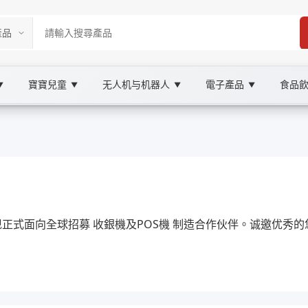
寶寶兒童
无人机与机器人
電子產品
食品
▼
▼
▼
▼
 Marketplace
S機, XOOBAY
指引，協助商戶提升交易效率與客戶體驗。
们现正式面向全球招募 收銀機及POS機 制造合作伙伴。诚邀优