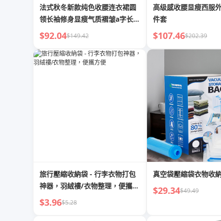
法式秋冬新款纯色收腰连衣裙圆
高级感收腰显瘦西服
领长袖修身显瘦气质褶皱a字长裙
件套
女
$92.04
$107.46
$149.42
$202.39
旅行壓縮收納袋 - 行李衣物打包
真空袋壓縮袋衣物收
神器，羽絨褸/衣物整理，便攜方
$29.34
$49.49
便
$3.96
$5.28