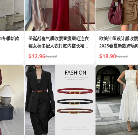
4冬季新款
圣诞战袍气质收腰显瘦磨毛连衣
欧美针织设计感收腰
裙女秋冬配大衣打底内搭长裙子
2025春夏新款跨境
字
裙女
$12.96
$18.90
$20.83
$30.87