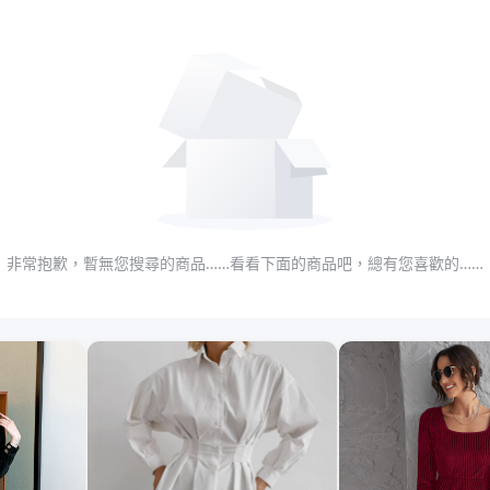
非常抱歉，暫無您搜尋的商品……看看下面的商品吧，總有您喜歡的……