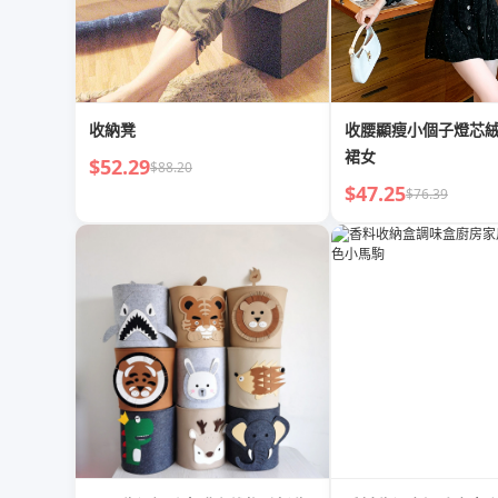
收納凳
收腰顯瘦小個子燈芯
裙女
$52.29
$88.20
$47.25
$76.39