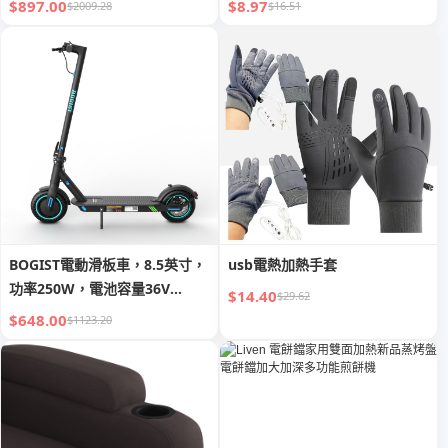
$897.00
$8.97
$2009.28
$16.51
BOGIST電動滑板車，8.5英寸，
usb電熱加熱手套
功率250W，電池容量36V
$14.40
$29.62
7.8Ah
$648.00
$1123.20