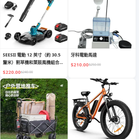
SEESII 電動 12 英寸（約 30.5
牙科電動馬達
釐米）割草機和葉鼓風機組合套
$210.00
$250.00
裝
$220.00
$240.00