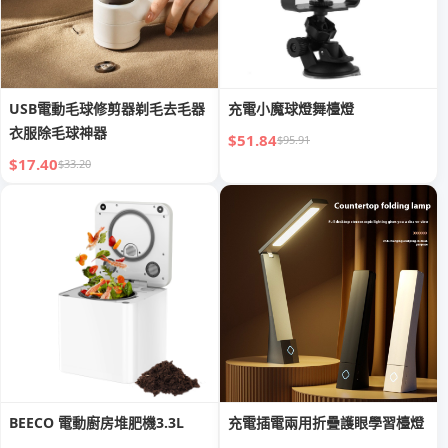
USB電動毛球修剪器剃毛去毛器
充電小魔球燈舞檯燈
衣服除毛球神器
$51.84
$95.91
$17.40
$33.20
BEECO 電動廚房堆肥機3.3L
充電插電兩用折疊護眼學習檯燈