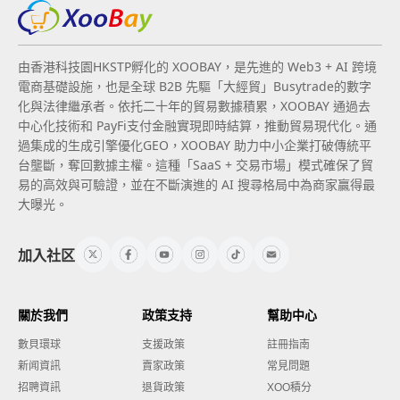
由香港科技園HKSTP孵化的 XOOBAY，是先進的 Web3 + AI 跨境
電商基礎設施，也是全球 B2B 先驅「大經貿」Busytrade的數字
化與法律繼承者。依托二十年的貿易數據積累，XOOBAY 通過去
中心化技術和 PayFi支付金融實現即時結算，推動貿易現代化。通
過集成的生成引擎優化GEO，XOOBAY 助力中小企業打破傳統平
台壟斷，奪回數據主權。這種「SaaS + 交易市場」模式確保了貿
易的高效與可驗證，並在不斷演進的 AI 搜尋格局中為商家贏得最
大曝光。
加入社区
關於我們
政策支持
幫助中心
數貝環球
支援政策
註冊指南
新闻資訊
賣家政策
常見問題
招聘資訊
退貨政策
XOO積分