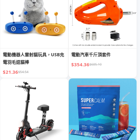
電動機器人雷射貓玩具，USB充
電動汽車千斤頂套件
電羽毛逗貓棒
$354.36
$685.10
$21.36
$54.54