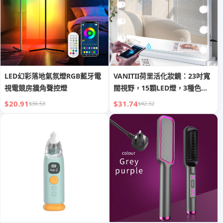
LED幻彩落地氣氛燈RGB藍牙電
VANITII荷里活化妝鏡：23吋寬
視電競房牆角聲控燈
闊視野，15顆LED燈，3種色
溫，10倍放大，藍牙音箱USB充
$20.91
$31.74
$36.53
$42.32
電