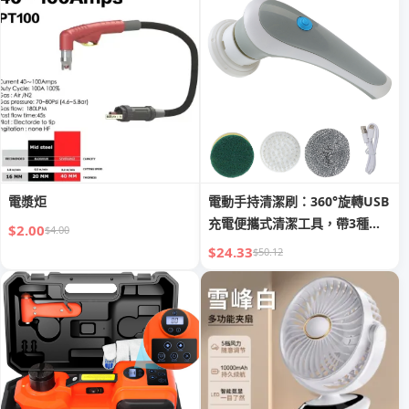
電漿炬
電動手持清潔刷：360°旋轉USB
充電便攜式清潔工具，帶3種刷
$2.00
$4.00
頭
$24.33
$50.12