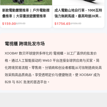
新款電動露營推車 | 戶外電動摺
成人電動山地自行車 - 1000瓦特
疊推車 | 大容量旅遊露營推車
強力無刷馬達，最高時速28英
里/小時，80牛頓米扭矩，最大
$159.00
$1756.65
$299.00
$1556.00
坡度30°，越野胖胎電動自行
車，適用於通勤及戶外探險
電視櫃 跨境批发市场
XOOBAY 数贝环球提供多样化的 電視櫃，以工厂直供的批发价
格，通过人工智能驱动的 Web3 平台连接全球供应商与买家，简
化跨境贸易流程。零售商、分销商和创业者都能从可信制造商处高
效采购高品质商品，享受透明定价与便捷物流，使 XOOBAY 成为
B2B 与 B2C 批发的首选平台。