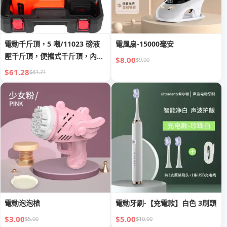
電動千斤頂，5 噸/11023 磅液
電風扇-15000毫安
壓千斤頂，便攜式千斤頂，內置
$8.00
$9.00
充氣泵和 LED 燈，適用於 SUV
$61.28
$81.71
MPV 轎車換胎車庫維修的千斤
頂
電動泡泡槍
電動牙刷-【充電款】白色 3刷頭
$3.00
$5.00
$5.00
$10.00