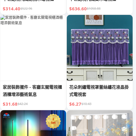
$314.40
$636.60
$522.96
$1058.88
家居裝飾擺件 - 客廳玄關電視櫃
花朵刺繡電視罩蕾絲繡花液晶掛
酒櫃增添藝術氣息
式電視套
$31.68
$6.27
$42.24
$10.43