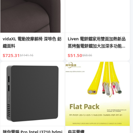
vidaXL 電動按摩躺椅 深啡色 紡
Liven 電餅鐺家用雙面加熱新品
織面料
蒸烤盤電餅鐺加大加深多功能煎
餅機
$725.31
$51.50
$1141.16
$68.66
迷你電腦 Pro Intel J3710 hdmi
扁平電纜