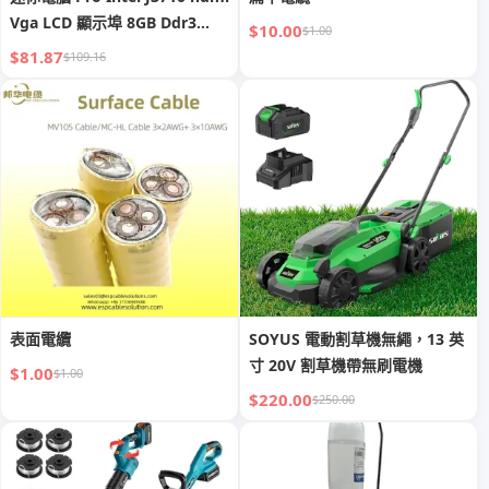
Vga LCD 顯示埠 8GB Ddr3
$10.00
$1.00
Ram VESA/家庭/商務電腦 便攜
$81.87
$109.16
式桌上型電腦 迷你電腦
表面電纜
SOYUS 電動割草機無繩，13 英
寸 20V 割草機帶無刷電機
$1.00
$1.00
$220.00
$250.00