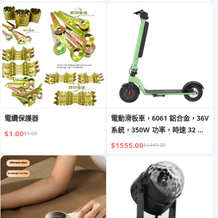
電纜保護器
電動滑板車，6061 鋁合金，36V
系統，350W 功率，時速 32 公
$1.00
$1.00
里/小時，IPX4 防水，安全耐用
$1555.00
$1449.00