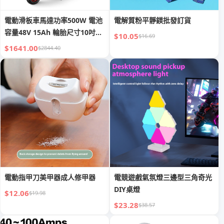
電動滑板車馬達功率500W 電池
電解質粉平靜鎂批發訂貨
容量48V 15Ah 輪胎尺寸10吋最
$10.05
$16.69
高時速25-45公里單次續航35-45
$1641.00
$2844.40
公里
電動指甲刀美甲器成人修甲器
電競遊戲氣氛燈三邊型三角奇光
DIY桌燈
$12.06
$19.98
$23.28
$38.57