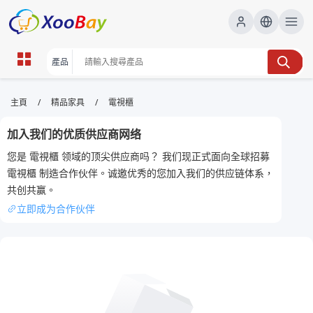
電視櫃 | XOOBAY B2B/B2C
/
/
主頁
精品家具
電視櫃
Marketplace
加入我们的优质供应商网络
電視櫃,家居裝修,購買指南, wholesale 電視櫃,
您是 電視櫃 领域的顶尖供应商吗？ 我们现正式面向全球招募
XOOBAY
電視櫃 制造合作伙伴。诚邀优秀的您加入我们的供应链体系，
香港用家電視櫃選購指南與裝修搭配建議要點
共创共赢。
立即成为合作伙伴