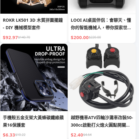
ROKR LK501 3D 木質拼圖擺鐘
LOOI AI桌面伴侶：會聊天、懂
- DIY 機械模型套件
你的智能機械人，帶你探索世
界，享受科技樂趣
$92.97
$200.00
$140.70
$220.00
手機殼五金支架大黃蜂碳纖維蘋
越野機車ATV四輪沙灘車改裝50-
果16保護套
300cc啟動打火熄火圓點開關按
鈕
$6.33
$2.40
$10.22
$4.64