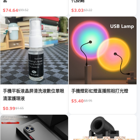
套
代掛繩
$74.64
$3.03
$99.52
$3.22
手機平板液晶屏清洗液數位單眼
手機燈彩虹燈直播照相打光燈
清潔護理液
$5.40
$8.95
$0.99
$1.65