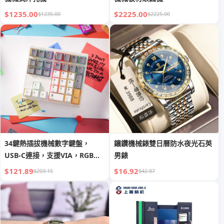
$1235.00
$2225.00
$1235.00
$2225.00
34鍵熱插拔機械數字鍵盤，
鑲鑽機械錶雙日曆防水夜光石英
USB-C連接，支援VIA，RGB背
男錶
光，適用於編輯、數據輸入和遊
$121.89
$16.92
$203.15
$42.87
戲