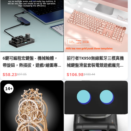
6鍵可編程宏鍵盤 - 機械軸體，
前行者TK950無線藍牙三模真機
帶旋鈕，熱插拔，遊戲/繪圖專
械鍵盤滑鼠套裝電競遊戲龐克鍵
用
盤usb
$58.23
$106.98
$97.05
$180.44