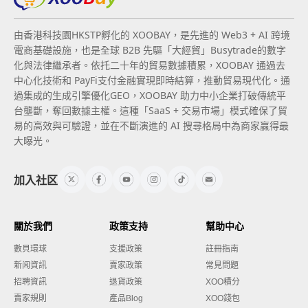
由香港科技園HKSTP孵化的 XOOBAY，是先進的 Web3 + AI 跨境
電商基礎設施，也是全球 B2B 先驅「大經貿」Busytrade的數字
化與法律繼承者。依托二十年的貿易數據積累，XOOBAY 通過去
中心化技術和 PayFi支付金融實現即時結算，推動貿易現代化。通
過集成的生成引擎優化GEO，XOOBAY 助力中小企業打破傳統平
台壟斷，奪回數據主權。這種「SaaS + 交易市場」模式確保了貿
易的高效與可驗證，並在不斷演進的 AI 搜尋格局中為商家贏得最
大曝光。
加入社区
關於我們
政策支持
幫助中心
數貝環球
支援政策
註冊指南
新闻資訊
賣家政策
常見問題
招聘資訊
退貨政策
XOO積分
賣家規則
產品Blog
XOO錢包