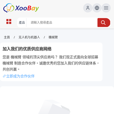
機械臂 | XOOBAY B2B/B2C
/
/
主頁
无人机与机器人
機械臂
Marketplace
加入我们的优质供应商网络
機械臂,自動化,生產力, wholesale 機械臂, XOOBAY
您是 機械臂 领域的顶尖供应商吗？ 我们现正式面向全球招募
高效機械臂自動化解決方案，提升產能與穩定
機械臂 制造合作伙伴。诚邀优秀的您加入我们的供应链体系，
共创共赢。
立即成为合作伙伴