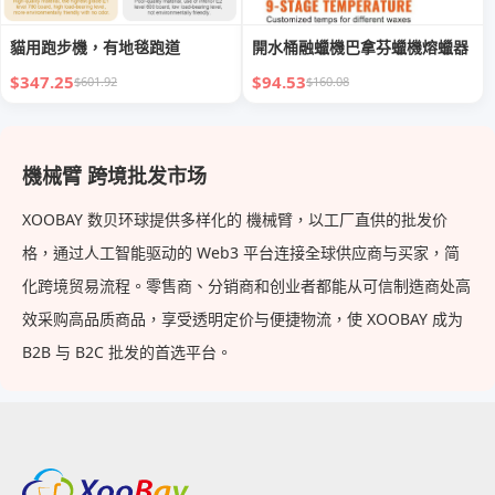
貓用跑步機，有地毯跑道
開水桶融蠟機巴拿芬蠟機熔蠟器
$347.25
$94.53
$601.92
$160.08
機械臂 跨境批发市场
XOOBAY 数贝环球提供多样化的 機械臂，以工厂直供的批发价
格，通过人工智能驱动的 Web3 平台连接全球供应商与买家，简
化跨境贸易流程。零售商、分销商和创业者都能从可信制造商处高
效采购高品质商品，享受透明定价与便捷物流，使 XOOBAY 成为
B2B 与 B2C 批发的首选平台。