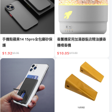
手機殼蘋果14 15pro全包磨砂保
香薰機家用加濕器飯店精油擴香
護
機噴香機
$1.92
$10.05
$3.36
$19.80