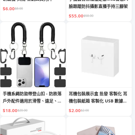
臉跟蹤防抖攝影直播手持三腳架
$6.00
$8.00
$55.00
$58.00
手機系繩防盜帶登山扣 - 防跌落
耳機包裝展示盒 批發 客製化 耳
戶外配件適用於滑雪、遠足、騎
機包裝紙箱 客製化 USB 數據線
自行車、釣魚和登山 - 適合大多
包裝紙箱
$18.00
$2.00
$20.00
$2.00
數手機