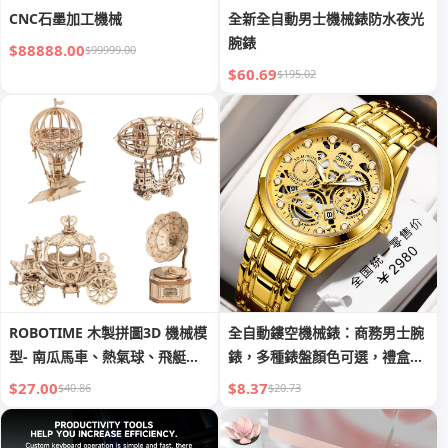
CNC石墨加工機械
全新全自動男士機械錶防水夜光
腕錶
$88888.00
$99999.00
$60.69
$195.02
ROBOTIME 木製拼圖3D 機械模
全自動鏤空機械錶：商務男士腕
型- 南瓜馬車、熱氣球、飛艇、
錶，多種錶盤顏色可選，禮盒
留聲機
裝，夜光防水
$27.00
$8.37
$40.86
$20.73