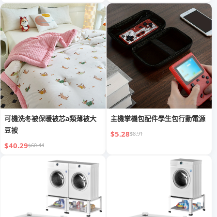
可機洗冬被保暖被芯a類薄被大
主機掌機包配件學生包行動電源
豆被
$5.28
$8.91
$40.29
$60.44