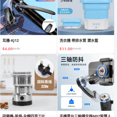
耳機-KJ12
洗衣機 帶排水管 瀝水籃
$4.00
$11.00
$6.00
$14.00
研磨機-英規-全鋼四頁刀片
手機雲台三軸穩定器M02智慧人