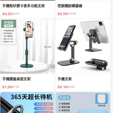
手機殼矽膠卡套多功能支架
挖掘機耐磨鏟齒
$4.02
$9.99
$5.43
$19.98
手機圓盤桌面支架
手機支架
$1.00
$0.10
$1.50
$3.50