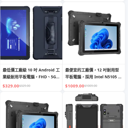
NFC、RJ45 端口、RS232 接
UHF RFID、2D 條碼掃描器
口、RFID 防護級平板電腦
最低價工廠級 10 吋 Android 工
最便宜的工廠價，12 吋耐用型
業級耐用平板電腦，FHD、5G、
平板電腦，採用 Intel N5105 處
USB 3.0，具 NFC、指紋識別、
理器，搭載 Windows 11，具
$329.00
$1009.00
$329.00
$1009.00
2D 條碼掃描器
GPS、NFC、2D 條碼掃描器及
車載支架