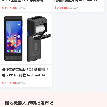
RFID 堅固型 PDA 手持終端、行
搭載高通晶片與 Android 13 作
動電腦，具 NFC、2D 條碼掃描
業系統，支援 PTT 對講、NFC、
$199.00
$239.00
$199.00
$239.00
器、LoRa 模組
UHF RFID、2D 條碼掃描，並配
備充電底座，耐用型 PDA
最便宜的工廠級 POS 熱敏打印
機、PDA、搭載 Android 14 的
手持終端、條碼掃描器、UHF
$239.00
$239.00
RFID、具 NFC，適用於庫存與
物流
掃地機器人 跨境批发市场