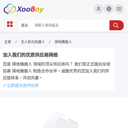
掃地機器人 | XOOBAY B2B/B2C
/
/
主頁
无人机与机器人
掃地機器人
Marketplace
加入我们的优质供应商网络
掃地機器人,自動清潔,家居自動化,智慧家居,吸塵機器人,
您是 掃地機器人 领域的顶尖供应商吗？ 我们现正式面向全球
wholesale 掃地機器人, XOOBAY
招募 掃地機器人 制造合作伙伴。诚邀优秀的您加入我们的供
全面介紹掃地機器人功能與選購要點實作建議
应链体系，共创共赢。
立即成为合作伙伴