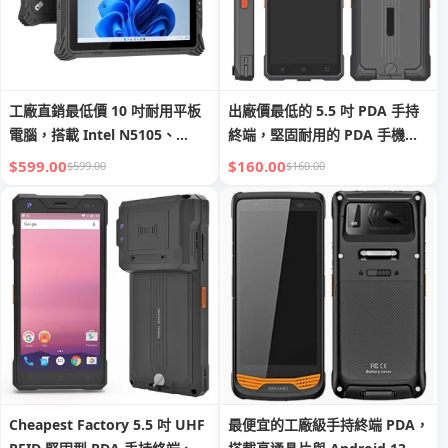
工廠直銷最低價 10 吋耐用平板
出廠價最低的 5.5 吋 PDA 手持
電腦，搭載 Intel N5105、
終端，堅固耐用的 PDA 手機，
Windows 11，具 GPS、NFC、
具備 2D 條碼掃描器、NFC 功能
$599.00
$160.00
$599.00
$160.00
2D 條碼掃描器及車載支架
的移動終端資料採集 PDA
Cheapest Factory 5.5 吋 UHF
最便宜的工廠級手持終端 PDA，