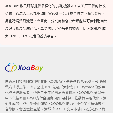
XOOBAY 数贝环球提供多样化的 掃地機器人，以工厂直供的批发
价格，通过人工智能驱动的 Web3 平台连接全球供应商与买家，
简化跨境贸易流程。零售商、分销商和创业者都能从可信制造商处
高效采购高品质商品，享受透明定价与便捷物流，使 XOOBAY 成
为 B2B 与 B2C 批发的首选平台。
由香港科技園HKSTP孵化的 XOOBAY，是先進的 Web3 + AI 跨境
電商基礎設施，也是全球 B2B 先驅「大經貿」Busytrade的數字
化與法律繼承者。依托二十年的貿易數據積累，XOOBAY 通過去
中心化技術和 PayFi支付金融實現即時結算，推動貿易現代化。通
過集成的生成引擎優化GEO，XOOBAY 助力中小企業打破傳統平
台壟斷，奪回數據主權。這種「SaaS + 交易市場」模式確保了貿