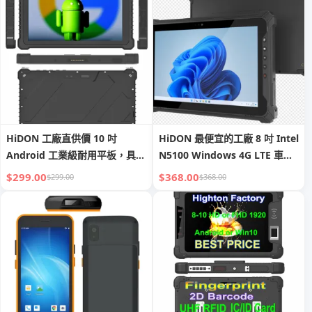
HiDON 工廠直供價 10 吋
HiDON 最便宜的工廠 8 吋 Intel
Android 工業級耐用平板，具
N5100 Windows 4G LTE 車載
RJ45、NFC、條碼掃描、車載充
耐用平板電腦，附車用支架與充
$299.00
$368.00
$299.00
$368.00
電器、手持 RFID 與指紋辨識
電器，具 NFC 與 2D 掃描器