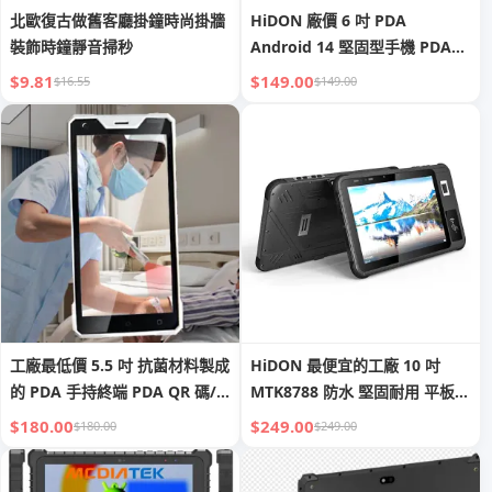
北歐復古做舊客廳掛鐘時尚掛牆
HiDON 廠價 6 吋 PDA
裝飾時鐘靜音掃秒
Android 14 堅固型手機 PDA
NFC 2D 條碼掃描器 手持式行動
$9.81
$149.00
$16.55
$149.00
裝置 4G 堅固 PDA 手持終端機
工廠最低價 5.5 吋 抗菌材料製成
HiDON 最便宜的工廠 10 吋
的 PDA 手持終端 PDA QR 碼/
MTK8788 防水 堅固耐用 平板電
二維條碼掃描器，具 NFC，適用
腦 Android 11 指紋識別 具備
$180.00
$249.00
$180.00
$249.00
於醫療行業
NFC 8000mAh 條碼掃描器
UHF RFID RJ45