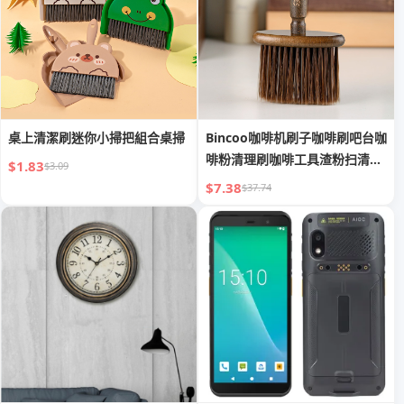
桌上清潔刷迷你小掃把組合桌掃
Bincoo咖啡机刷子咖啡刷吧台咖
啡粉清理刷咖啡工具渣粉扫清洁
$1.83
$3.09
毛刷
$7.38
$37.74