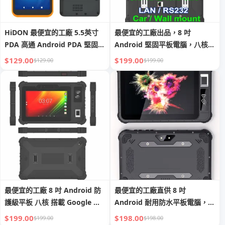
HiDON 最便宜的工廠 5.5英寸
最便宜的工廠出品，8 吋
PDA 高通 Android PDA 堅固耐
Android 堅固平板電腦，八核
用手機 PDA 2D 二維條碼掃描器
心，具 GMS、2D 條碼掃描、
$129.00
$199.00
$129.00
$199.00
工業級手持裝置 PDA 手持終端
NFC、RJ45、RS232 埠、RFID
最便宜的工廠 8 吋 Android 防
最便宜的工廠直供 8 吋
護級平板 八核 搭載 Google 移
Android 耐用防水平板電腦，具
動服務GMS 二維條碼掃描器、
GMS、NFC、FBI 指紋識別、
$199.00
$198.00
$199.00
$198.00