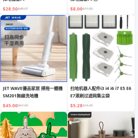
$28.50
$8.00
$48.07
$11.00
JET WAVE優品家居 掃拖一體機
扫地机器人配件i3 i4 i6 i7 E5 E6
SM201無線洗地機
E7滚刷过滤网集尘袋
$45.00
$5.28
$57.00
$13.29