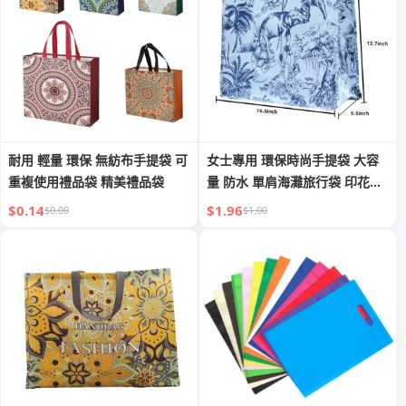
耐用 輕量 環保 無紡布手提袋 可
女士專用 環保時尚手提袋 大容
重複使用禮品袋 精美禮品袋
量 防水 單肩海灘旅行袋 印花設
計
$0.14
$1.96
$0.00
$1.00