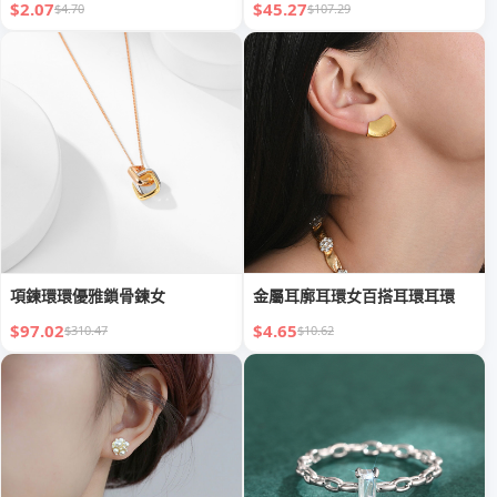
$2.07
$45.27
$4.70
$107.29
項鍊環環優雅鎖骨鍊女
金屬耳廓耳環女百搭耳環耳環
$97.02
$4.65
$310.47
$10.62