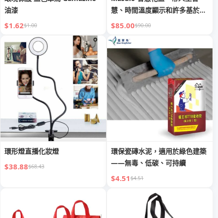
油漆
慧、時間溫度顯示和許多基於環
境的富有表現力的動畫，適用於
$1.62
$85.00
$1.00
$90.00
室內裝飾、禮品（綠色）
環形燈直播化妝燈
環保瓷磚水泥，適用於綠色建築
——無毒、低碳、可持續
$38.88
$68.43
$4.51
$4.51