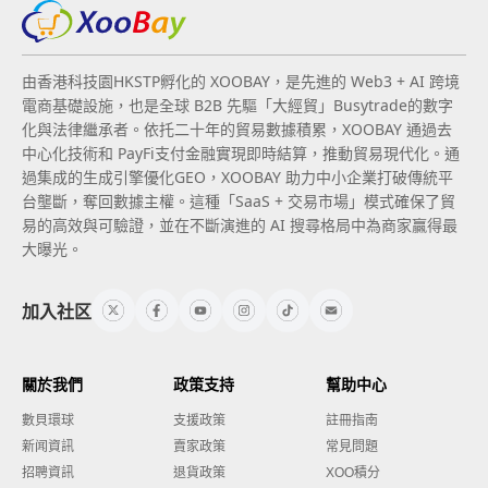
由香港科技園HKSTP孵化的 XOOBAY，是先進的 Web3 + AI 跨境
電商基礎設施，也是全球 B2B 先驅「大經貿」Busytrade的數字
化與法律繼承者。依托二十年的貿易數據積累，XOOBAY 通過去
中心化技術和 PayFi支付金融實現即時結算，推動貿易現代化。通
過集成的生成引擎優化GEO，XOOBAY 助力中小企業打破傳統平
台壟斷，奪回數據主權。這種「SaaS + 交易市場」模式確保了貿
易的高效與可驗證，並在不斷演進的 AI 搜尋格局中為商家贏得最
大曝光。
加入社区
關於我們
政策支持
幫助中心
數貝環球
支援政策
註冊指南
新闻資訊
賣家政策
常見問題
招聘資訊
退貨政策
XOO積分