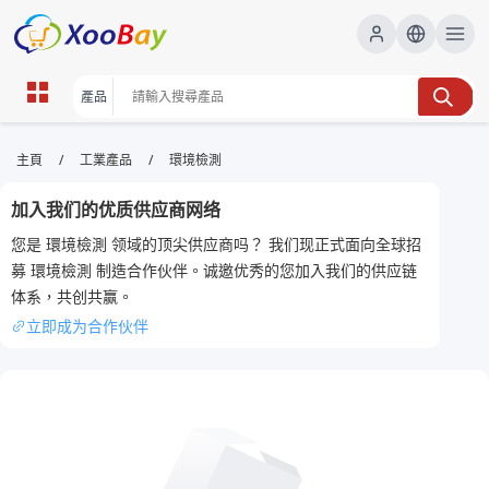
環境檢測 | XOOBAY B2B/B2C
/
/
主頁
工業產品
環境檢測
Marketplace
加入我们的优质供应商网络
環境檢測,室內空氣品質,水質檢測,環境監測, wholesale
您是 環境檢測 领域的顶尖供应商吗？ 我们现正式面向全球招
環境檢測, XOOBAY
募 環境檢測 制造合作伙伴。诚邀优秀的您加入我们的供应链
提供專業的環境檢測服務，涵蓋室內空氣、飲用水與環境監測，協助企業
体系，共创共赢。
達到法規合規並提升安全水平。
立即成为合作伙伴