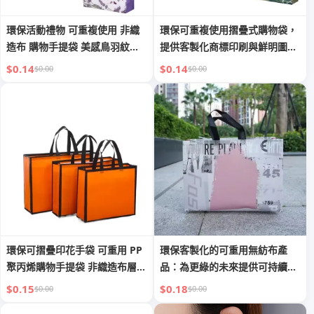
環保活動禮物 可重複使用 非織
環保可重複使用摺疊式購物袋，
造布 購物手提袋 美感鳥羽紋樣
提供客製化商標印刷與鮮明圖
灰色 適用於雜貨及海灘
案，採用非織造布材質
$0.14
$0.14
$0.00
$0.00
環保可摺疊印花手袋 可重用 PP
環保客製化的可重用無紡布產
聚丙烯購物手提袋 非織造布層壓
品：為更綠的未來提供可持續解
防水 黑色購物袋
決方案
$0.15
$0.18
$0.00
$0.00