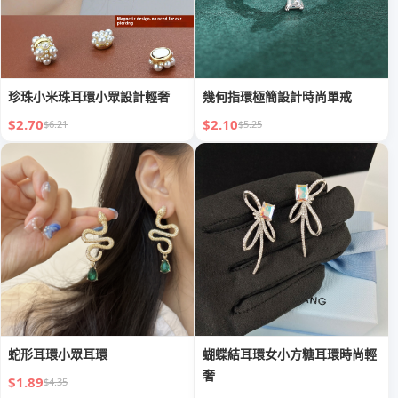
珍珠小米珠耳環小眾設計輕奢
幾何指環極簡設計時尚單戒
$2.70
$2.10
$6.21
$5.25
蛇形耳環小眾耳環
蝴蝶結耳環女小方糖耳環時尚輕
奢
$1.89
$4.35