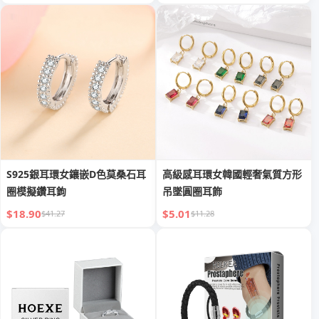
S925銀耳環女鑲嵌D色莫桑石耳
高級感耳環女韓國輕奢氣質方形
圈模擬鑽耳鉤
吊墜圓圈耳飾
$18.90
$5.01
$41.27
$11.28