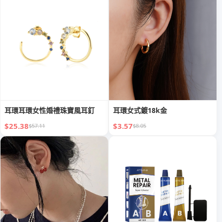
耳環耳環女性婚禮珠寶風耳釘
耳環女式鍍18k金
$25.38
$3.57
$57.11
$8.05