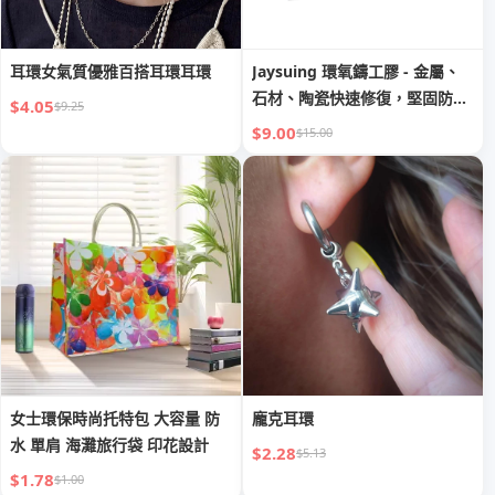
耳環女氣質優雅百搭耳環耳環
Jaysuing 環氧鑄工膠 - 金屬、
石材、陶瓷快速修復，堅固防水
$4.05
$9.25
耐高溫
$9.00
$15.00
女士環保時尚托特包 大容量 防
龐克耳環
水 單肩 海灘旅行袋 印花設計
$2.28
$5.13
$1.78
$1.00