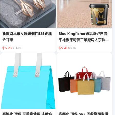
新款時耳環女鑲鑽個性585玫瑰
Blue Kingfisher環氧彩砂自流
金耳環
平地板漆可供工業廠房大宗採
購，具有耐磨和防滾動性能。
$5.22
$5.49
$11.92
$6.56
客製化 環保 可重複使用 非織造
客製化 環保 GRS 回收聚丙烯購