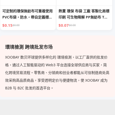
可定制的環保無紡布可重複使用
熱賣 環保 布袋 工廠 客製化商標
PVC布袋，防水，帶自定義標
印刷 可生物降解 PP無紡布 T恤
誌，適用於超市使用或作為禮品
W形剪裁 可回收 超市
$0.15
$0.07
$0.00
$0.00
環境檢測 跨境批发市场
XOOBAY 数贝环球提供多样化的 環境檢測，以工厂直供的批发价
格，通过人工智能驱动的 Web3 平台连接全球供应商与买家，简
化跨境贸易流程。零售商、分销商和创业者都能从可信制造商处高
效采购高品质商品，享受透明定价与便捷物流，使 XOOBAY 成为
B2B 与 B2C 批发的首选平台。