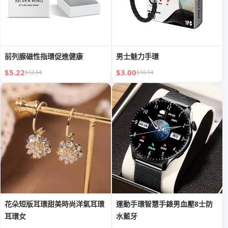
前列腺磁性指環促進健康
男士魅力手環
$5.22
$3.00
$12.64
$10.14
花朵短版耳環甜美時尚洋氣耳環
運動手環智慧手錶男血壓8士防
耳環女
水藍牙