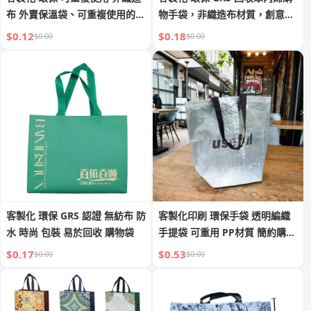
布 外賣保溫袋、可重複使用的回
物手袋，非織造布材質，創意禮
收袋、客製標誌印刷、食品級鋁
品袋，附有商標
$0.12
$0.18
$0.00
$0.00
箔
客製化 環保 GRS 認證 無紡布 防
客製化印刷 環保手袋 透明編織
水 時尚 包裝 易於回收 購物袋
手提袋 可重用 PP材質 簡約購物
袋 生活風格配件
$0.17
$0.53
$0.00
$0.00