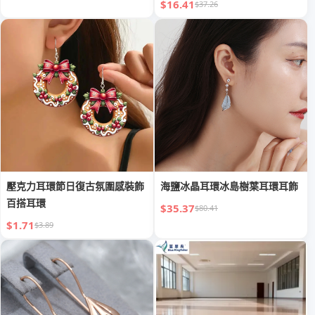
$16.41
$37.26
壓克力耳環節日復古氛圍感裝飾
海鹽冰晶耳環冰島樹葉耳環耳飾
百搭耳環
$35.37
$80.41
$1.71
$3.89