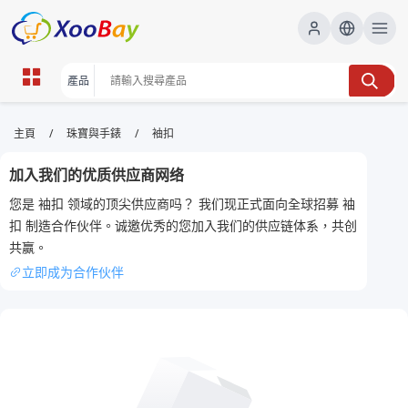
袖扣 | XOOBAY B2B/B2C Marketplace
/
/
主頁
珠寶與手錶
袖扣
袖扣,男士飾品,高質感, wholesale 袖扣, XOOBAY
加入我们的优质供应商网络
高質感袖扣，男士時尚飾品選購指南大全合集
您是 袖扣 领域的顶尖供应商吗？ 我们现正式面向全球招募 袖
扣 制造合作伙伴。诚邀优秀的您加入我们的供应链体系，共创
共赢。
立即成为合作伙伴