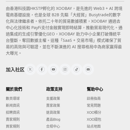
由香港科技園HKSTP孵化的 XOOBAY，是先進的 Web3 + AI 跨境
電商基礎設施，也是全球 B2B 先驅「大經貿」Busytrade的數字
化與法律繼承者。依托二十年的貿易數據積累，XOOBAY 通過去
中心化技術和 PayFi支付金融實現即時結算，推動貿易現代化。通
過集成的生成引擎優化GEO，XOOBAY 助力中小企業打破傳統平
台壟斷，奪回數據主權。這種「SaaS + 交易市場」模式確保了貿
易的高效與可驗證，並在不斷演進的 AI 搜尋格局中為商家贏得最
大曝光。
加入社区
關於我們
政策支持
幫助中心
數貝環球
支援政策
註冊指南
新闻資訊
賣家政策
常見問題
招聘資訊
退貨政策
XOO積分
賣家規則
產品Blog
XOO錢包
買家規則
合规中心
站点地图