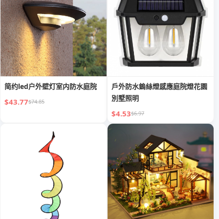
简约led户外壁灯室内防水庭院
戶外防水鎢絲燈感應庭院燈花園
別墅照明
$43.77
$74.85
$4.53
$6.97