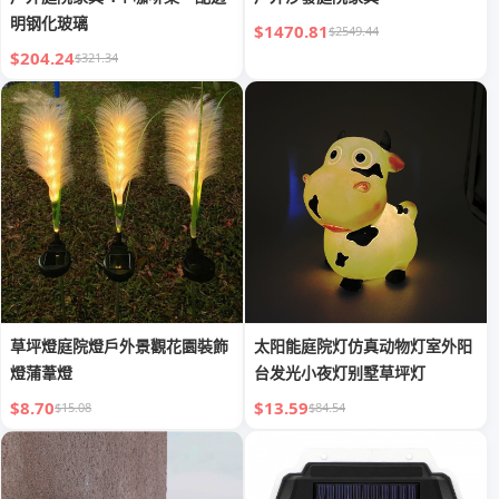
明钢化玻璃
$1470.81
$2549.44
$204.24
$321.34
草坪燈庭院燈戶外景觀花園裝飾
太阳能庭院灯仿真动物灯室外阳
燈蒲葦燈
台发光小夜灯别墅草坪灯
$8.70
$13.59
$15.08
$84.54