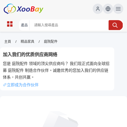
庭院配件 | XOOBAY B2B/B2C
/
/
主頁
精品家具
庭院配件
Marketplace
加入我们的优质供应商网络
庭院配件,戶外裝飾,花園用品, wholesale 庭院配件,
您是 庭院配件 领域的顶尖供应商吗？ 我们现正式面向全球招
XOOBAY
募 庭院配件 制造合作伙伴。诚邀优秀的您加入我们的供应链
庭院配件專注美化戶外空間及裝飾方案與材料
体系，共创共赢。
立即成为合作伙伴