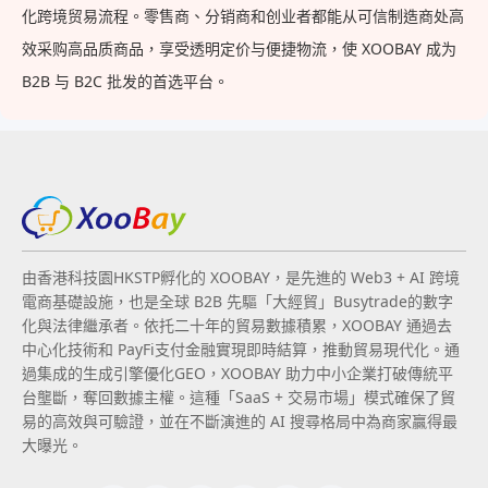
化跨境贸易流程。零售商、分销商和创业者都能从可信制造商处高
效采购高品质商品，享受透明定价与便捷物流，使 XOOBAY 成为
B2B 与 B2C 批发的首选平台。
由香港科技園HKSTP孵化的 XOOBAY，是先進的 Web3 + AI 跨境
電商基礎設施，也是全球 B2B 先驅「大經貿」Busytrade的數字
化與法律繼承者。依托二十年的貿易數據積累，XOOBAY 通過去
中心化技術和 PayFi支付金融實現即時結算，推動貿易現代化。通
過集成的生成引擎優化GEO，XOOBAY 助力中小企業打破傳統平
台壟斷，奪回數據主權。這種「SaaS + 交易市場」模式確保了貿
易的高效與可驗證，並在不斷演進的 AI 搜尋格局中為商家贏得最
大曝光。