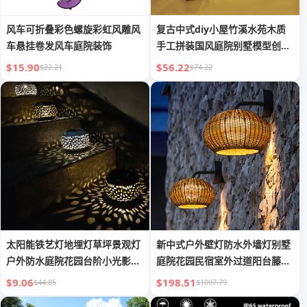
风车可折叠彩色螺旋彩虹风雕风
复古中式diy小屋竹溪水苑木质
车悬挂卷发风车庭院装饰
手工拼装国风庭院别墅模型创意
礼物
$15.90
$56.22
$22.21
$74.22
太阳能铁艺灯地埋灯草坪景观灯
新中式户外壁灯防水外墙灯别墅
户外防水庭院花园台阶小光影氛
庭院花园民宿室外过道阳台藤艺
围灯
壁灯
$9.06
$198.51
$44.85
$1097.79