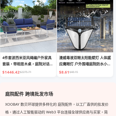
4件套波西米亚风绳编户外家具
漫威毒液双眼太阳能壁灯 人体感
套装，带相思木桌，庭院对话组
应鹰眼灯 户外围墙庭院防水小路
合
灯
$1446.42
$8.61
$2275.71
$48.15
庭院配件 跨境批发市场
XOOBAY 数贝环球提供多样化的 庭院配件，以工厂直供的批发价
格，通过人工智能驱动的 Web3 平台连接全球供应商与买家，简