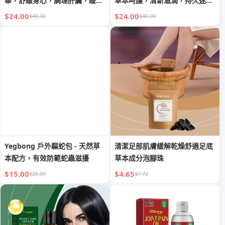
華，舒緩身心，調理肝臟，緩解
草本呵護，清新滋潤，持久迷人
不適
香氛
$24.00
$24.00
$40.00
$40.00
Yegbong 戶外驅蛇包 - 天然草
清潔足部肌膚緩解乾燥舒適足底
本配方，有效防範蛇蟲滋擾
草本成分泡腳珠
$15.00
$4.65
$25.00
$7.72