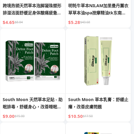
跨境热销天然草本泡脚凝珠塑形
明牦牛草本NILAM加里曼丹薰衣
排湿洁面舒缓足身体酸痛疲惫泡
草草本油spa按摩精油tk东南亚
脚珠
热销
$4.65
$5.28
$8.84
$43.68
South Moon 天然草本足貼 - 助
South Moon 草本乳膏：舒緩止
眠排毒，舒緩身心，改善睡眠質
癢，改善皮膚問題
素
$9.00
$10.50
$15.00
$17.50