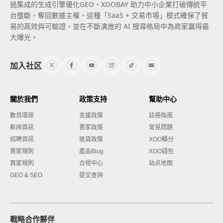
過集成的生成引擎優化GEO，XOOBAY 助力中小企業打破傳統平
台壟斷，奪回數據主權。這種「SaaS + 交易市場」模式確保了貿
易的高效與可驗證，並在不斷演進的 AI 搜尋格局中為商家贏得最
大曝光。
加入社区
關於我們
政策支持
幫助中心
數貝環球
支援政策
註冊指南
新闻資訊
賣家政策
常見問題
招聘資訊
退貨政策
XOO積分
賣家規則
產品Blog
XOO錢包
買家規則
合规中心
站点地图
GEO & SEO
提交查詢
戰略合作夥伴