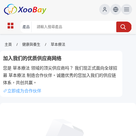
草本療法 | XOOBAY B2B/B2C
/
/
主頁
健康與養生
草本療法
Marketplace
加入我们的优质供应商网络
草本療法,養生,自然療法, wholesale 草本療法,
您是 草本療法 领域的顶尖供应商吗？ 我们现正式面向全球招
XOOBAY
募 草本療法 制造合作伙伴。诚邀优秀的您加入我们的供应链
本頁概述草本療法的基本原理、適用情況與家庭實踐要點，提供入門者安
体系，共创共赢。
全使用草本的實用指引。
立即成为合作伙伴