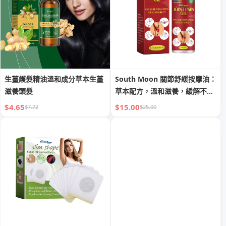
生薑護髮精油溫和成分草本生薑
South Moon 關節舒緩按摩油：
滋養頭髮
草本配方，溫和滋養，緩解不
適，保持肌膚柔軟
$4.65
$15.00
$7.72
$25.00