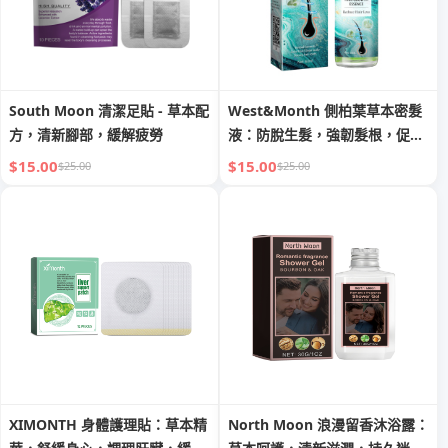
South Moon 清潔足貼 - 草本配
West&Month 側柏葉草本密髮
方，清新腳部，緩解疲勞
液：防脫生髮，強韌髮根，促進
頭髪生長
$15.00
$15.00
$25.00
$25.00
XIMONTH 身體護理貼：草本精
North Moon 浪漫留香沐浴露：