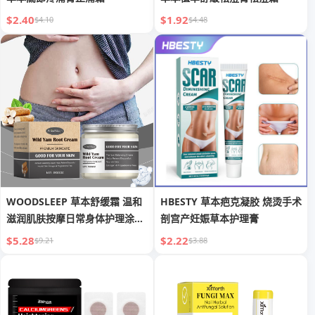
$2.40
$1.92
$4.10
$4.48
WOODSLEEP 草本舒缓霜 温和
HBESTY 草本疤克凝胶 烧烫手术
滋润肌肤按摩日常身体护理涂抹
剖宫产妊娠草本护理膏
霜
$5.28
$2.22
$9.21
$3.88