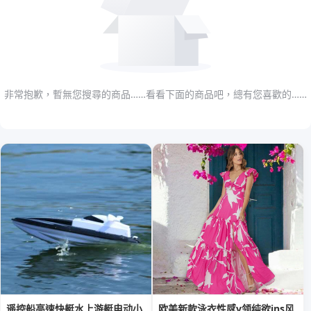
非常抱歉，暫無您搜尋的商品……看看下面的商品吧，總有您喜歡的……
遥控船高速快艇水上游艇电动小
欧美新款泳衣性感v领纯欲ins风