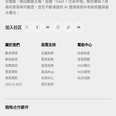
台壟斷，奪回數據主權。這種「SaaS + 交易市場」模式確保了貿
易的高效與可驗證，並在不斷演進的 AI 搜尋格局中為商家贏得最
大曝光。
加入社区
關於我們
政策支持
幫助中心
數貝環球
支援政策
註冊指南
新闻資訊
賣家政策
常見問題
招聘資訊
退貨政策
XOO積分
賣家規則
產品Blog
XOO錢包
買家規則
合规中心
站点地图
GEO & SEO
提交查詢
戰略合作夥伴