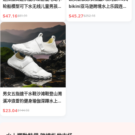
轮船模型可下水无线儿童男孩玩
bikini亚马逊跨境水上乐园连体
王之
泳衣
$47.16
$45.27
$81.91
$252.18
男女五指速干水鞋沙滩鞋登山溯
溪冲浪垂钓健身瑜伽深蹲水上运
动鞋
$23.04
$144.93