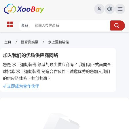
水上運動裝備 | XOOBAY B2B/B2C
/
/
主頁
體育與娛樂
水上運動裝備
Marketplace
加入我们的优质供应商网络
水上裝備,水上運動,安全裝備, wholesale 水上運動裝備,
您是 水上運動裝備 领域的顶尖供应商吗？ 我们现正式面向全
XOOBAY
球招募 水上運動裝備 制造合作伙伴。诚邀优秀的您加入我们
專業水上裝備，保障安全與性能穩定長久耐用
的供应链体系，共创共赢。
立即成为合作伙伴