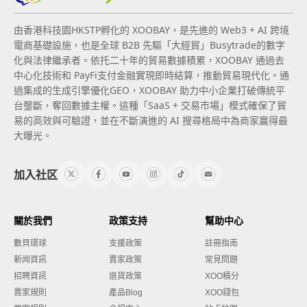
由香港科技園HKSTP孵化的 XOOBAY，是先進的 Web3 + AI 跨境
電商基礎設施，也是全球 B2B 先驅「大經貿」Busytrade的數字
化與法律繼承者。依托二十年的貿易數據積累，XOOBAY 通過去
中心化技術和 PayFi支付金融實現即時結算，推動貿易現代化。通
過集成的生成引擎優化GEO，XOOBAY 助力中小企業打破傳統平
台壟斷，奪回數據主權。這種「SaaS + 交易市場」模式確保了貿
易的高效與可驗證，並在不斷演進的 AI 搜尋格局中為商家贏得最
大曝光。
加入社区
關於我們
政策支持
幫助中心
數貝環球
支援政策
註冊指南
新闻資訊
賣家政策
常見問題
招聘資訊
退貨政策
XOO積分
賣家規則
產品Blog
XOO錢包