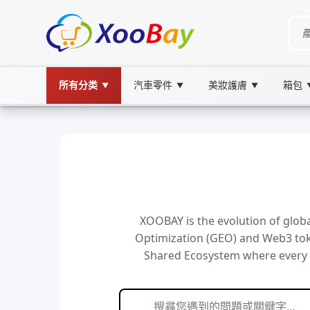
所有分类
汽車零件
美妝護膚
箱包
▼
▼
▼
XOOBAY is the evolution of glob
Optimization (GEO) and Web3 tok
Shared Ecosystem where every