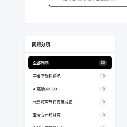
問題分類
全部問題
80
平台基礎與傳承
10
AI驅動的GEO
10
代幣經濟學與資產成長
10
混合支付與結算
10