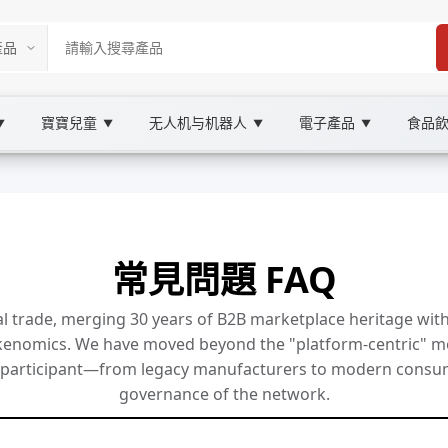
寶寶兒童
无人机与机器人
電子產品
食品
▼
▼
▼
▼
常見問題 FAQ
al trade, merging 30 years of B2B marketplace heritage with
enomics. We have moved beyond the "platform-centric" mode
 participant—from legacy manufacturers to modern consu
governance of the network.