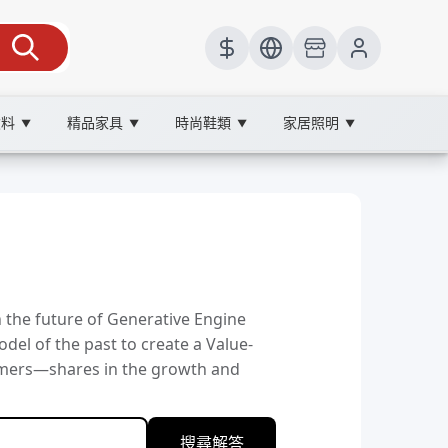
飲料
精品家具
時尚鞋類
家居照明
▼
▼
▼
▼
 the future of Generative Engine
l of the past to create a Value-
mers—shares in the growth and
搜尋解答