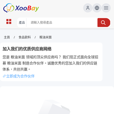
粮油米面 | XOOBAY B2B/B2C
/
/
主頁
食品飲料
粮油米面
Marketplace
加入我们的优质供应商网络
糧油米面,日用品,超市優惠, wholesale 粮油米面,
您是 粮油米面 领域的顶尖供应商吗？ 我们现正式面向全球招
XOOBAY
募 粮油米面 制造合作伙伴。诚邀优秀的您加入我们的供应链
專注糧油米面供應，品質可靠優惠多方便選購
体系，共创共赢。
立即成为合作伙伴