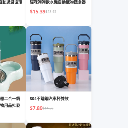
自動過濾循環
貓咪狗狗飲水機自動寵物餵食器
$15.39
$23.45
器二合一貓
304不鏽鋼汽車杯雙飲
物用品批發
$7.89
$14.58