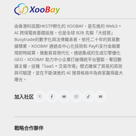
由香港科技園HKSTP孵化的 XOOBAY，是先進的 Web3 +
AI 跨境電商基礎設施，也是全球 B2B 先驅「大經貿」
Busytrade的數字化與法律繼承者。依托二十年的貿易數
據積累，XOOBAY 通過去中心化技術和 PayFi支付金融實
現即時結算，推動貿易現代化。通過集成的生成引擎優化
GEO，XOOBAY 助力中小企業打破傳統平台壟斷，奪回數
據主權。這種「SaaS + 交易市場」模式確保了貿易的高效
與可驗證，並在不斷演進的 AI 搜尋格局中為商家贏得最大
曝光。
加入社区
戰略合作夥伴