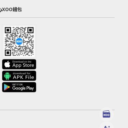
心
XOO錢包