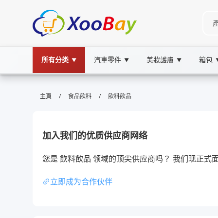
所有分类
汽車零件
美妝護膚
箱包
▼
▼
▼
飲料飲品 | XOOBAY B2B/B2C Mar
/
/
主頁
食品飲料
飲料飲品
飲料,飲品,清新飲料,健康飲品,夏日飲品, wholesa
本頁整理多款飲料飲品，涵蓋茶、果汁、氣泡水等，提供貼近本
加入我们的优质供应商网络
您是 飲料飲品 领域的顶尖供应商吗？ 我们现正
立即成为合作伙伴