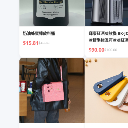
奶油蜂蜜棒飲料桶
拜康紅酒凍飲機 BK-J
冷精準控溫可冷凍紅
$15.81
$19.50
水節能靜音小巧便捷
$90.00
$100.00