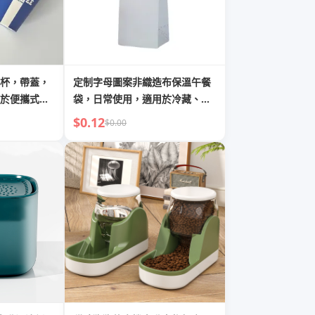
杯，帶蓋，
定制字母圖案非織造布保溫午餐
於便攜式飲
袋，日常使用，適用於冷藏、外
賣食品及飲料、配送及購物
$0.12
$0.00