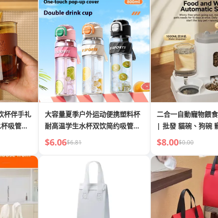
双饮杯伴手礼
大容量夏季户外运动便携塑料杯
二合一自動寵物餵食
水杯吸管杯
耐高温学生水杯双饮简约吸管水
| 批發 貓碗、狗碗
壶杯
MOQ：10 件。請訂
$6.06
$8.00
$6.81
$0.00
以上