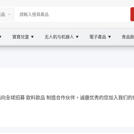
寶寶兒童
无人机与机器人
電子產品
食品
▼
▼
▼
▼
ketplace
le 飲料飲品, XOOBAY
地市場的選購要點、口味與搭配建議，協助網站在Google提升能見度
式面向全球招募 飲料飲品 制造合作伙伴。诚邀优秀的您加入我们