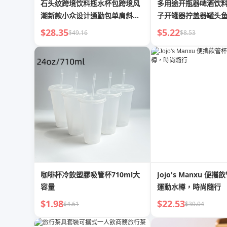
石头纹跨境饮料瓶水杯包跨境风
多用途开瓶器啤酒饮
潮新款小众设计通勤包单肩斜挎
子开罐器拧盖器罐头
包包
$28.35
$5.22
$49.16
$8.53
咖啡杯冷飲塑膠吸管杯710ml大
Jojo's Manxu 便攜
容量
運動水樽，時尚隨行
$1.98
$22.53
$4.61
$30.04