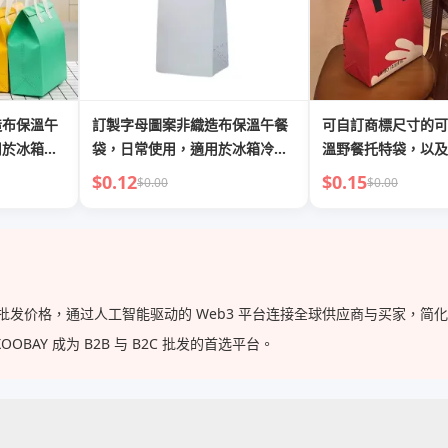
造布保溫午
訂製字母圖案非織造布保溫午餐
可自訂商標尺寸的可
用於冰箱冷
袋，日常使用，適用於冰箱冷
溫野餐托特袋，以及
遞送、購物
藏、外賣食品與飲品配送、購物
次性外帶保溫冷袋，
$0.12
$0.15
$0.00
$0.00
飲品配送
供的批发价格，通过人工智能驱动的 Web3 平台连接全球供应商与买家，
AY 成为 B2B 与 B2C 批发的首选平台。