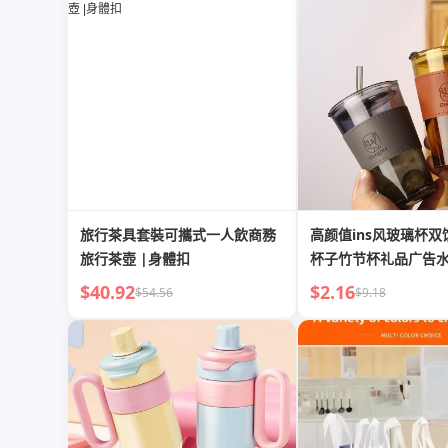
旅行茶具套裝可攜式一人飲商務
高颜值ins风玻璃杯
旅行茶壺 |身體扣
杯子竹节杯礼品广告
子
$40.92
$2.16
$54.56
$9.18