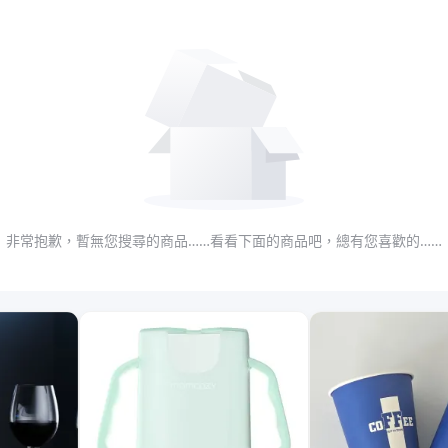
非常抱歉，暫無您搜尋的商品……看看下面的商品吧，總有您喜歡的……