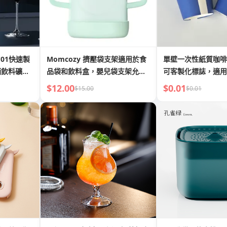
C01快速製
Momcozy 擠壓袋支架適用於食
單壁一次性紙質咖啡
酒飲料礦泉
品袋和飲料盒，嬰兒袋支架允許
可客製化標誌，適用
寶寶自行進食
料
$12.00
$0.01
$15.00
$0.01