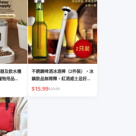
器及飲水機
不銹鋼啤酒冰酒棒（2件裝），冰
 寵物用品
鎮飲品無稀釋，紅酒威士忌好拍
購 10 件或
檔
$15.99
$29.99