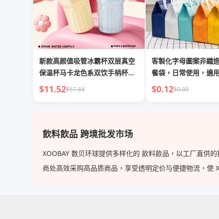
新款高颜值吸管冰霸杯双层真空
客製化字母圖案非織
保温杯马卡龙色系双饮手柄杯批
餐袋，日常使用，適
发
藏、外賣食品及飲品
$11.52
$0.12
$57.84
$0.00
飲料飲品 跨境批发市场
XOOBAY 数贝环球提供多样化的 飲料飲品，以工厂直
商处高效采购高品质商品，享受透明定价与便捷物流，使 XOOB