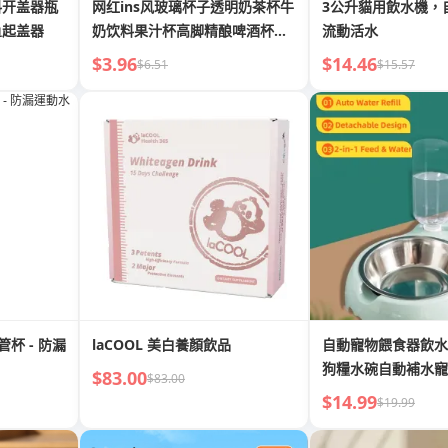
料开盖器瓶
网红ins风玻璃杯子透明奶茶杯牛
3公升貓用飲水機，
鱼起盖器
奶饮料果汁杯高脚精酿啤酒杯北
流動活水
欧
$3.96
$14.46
$6.51
$15.57
飲管杯 - 防漏
laCOOL 美白養顏飲品
自動寵物餵食器飲水
狗糧水碗自動補水寵
$83.00
$83.00
$14.99
$19.99