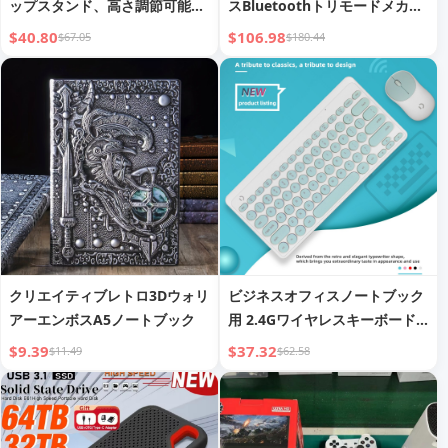
ップスタンド、高さ調節可能で
スBluetoothトリモードメカニ
回転可能なモニタースタンド
カルキーボード＆マウスセット
$40.80
$106.98
$67.05
$180.44
Eスポーツゲーム パンクキーボ
ード USB
クリエイティブレトロ3Dウォリ
ビジネスオフィスノートブック
アーエンボスA5ノートブック
用 2.4Gワイヤレスキーボード
＆マウスセット
$9.39
$37.32
$11.49
$62.58