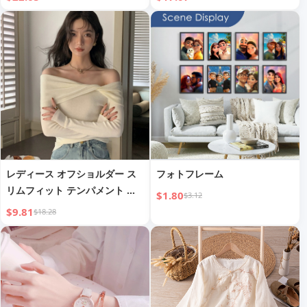
ミクスオフィス・ゲーミングマ
トレイカバー ラップトップCD
ウス
DVD ROMドライブスロット用
レディース オフショルダー ス
フォトフレーム
リムフィット テンパメント ト
$1.80
$3.12
ップ
$9.81
$18.28