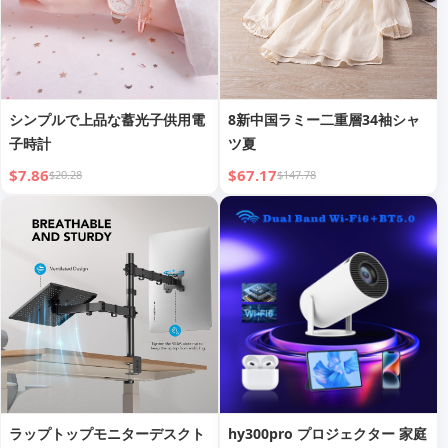
シンプルで上品な蓄光子供用電
8新中国ラミー二重層34袖シャ
子時計
ツ夏
$7.86
$67.17
$20.28
$147.78
ラップトップモニターデスクト
hy300pro プロジェクター 家庭