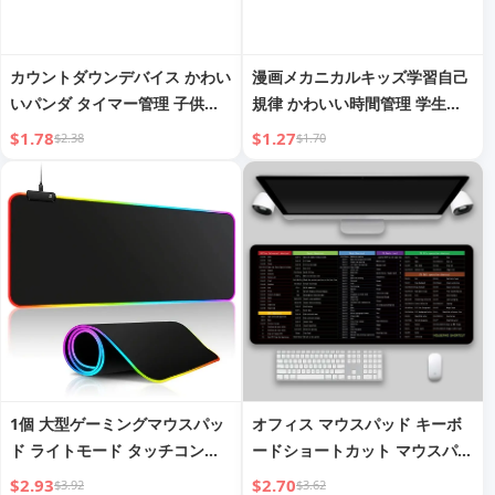
カウントダウンデバイス かわい
漫画メカニカルキッズ学習自己
いパンダ タイマー管理 子供用
規律 かわいい時間管理 学生宿
機械式キッチン 学習 自己規律
題用 キッチンカウントダウンリ
$1.78
$1.27
$2.38
$1.70
時間管理 タイマー
マインダー
1個 大型ゲーミングマウスパッ
オフィス マウスパッド キーボ
ド ライトモード タッチコント
ードショートカット マウスパッ
ロール 拡張ソフトコンピュータ
ド 80*30cm ゴム製 滑り止めマ
$2.93
$2.70
$3.92
$3.62