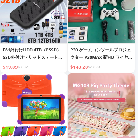
E61外付けHDD 4TB（PSSD）
P30 ゲームコンソールプロジェ
SSD外付けソリッドステート
クター P30MAX 新HD ワイヤ
HDD
レスミラーリング
$19.89
$143.28
$38.72
$238.33