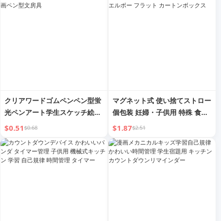
クリアワードゴムペンペン型蛍
マグネット式 使い捨てストロー
光ペンアート学生スケッチ絵画
個包装 妊婦・子供用 特殊 食品
耐久性ペン絵画ペン型文房具
グレード PP エルボー フラット
$0.51
$1.87
$0.68
$2.51
カートンボックス