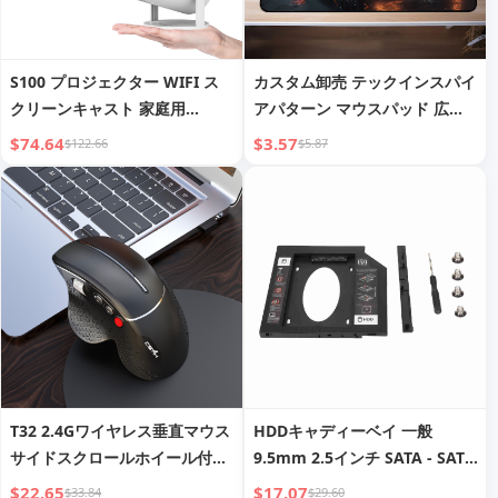
S100 プロジェクター WIFI ス
カスタム卸売 テックインスパイ
クリーンキャスト 家庭用
アパターン マウスパッド 広告
Android 11 プロジェクター バ
eスポーツ マウスパッド
$74.64
$3.57
$122.66
$5.87
レット ポータブル
T32 2.4Gワイヤレス垂直マウス
HDDキャディーベイ 一般
サイドスクロールホイール付
9.5mm 2.5インチ SATA - SATA
き、マウスハンド予防エルゴノ
第2HDD SSD ハードドライブ
$22.65
$17.07
$33.84
$29.60