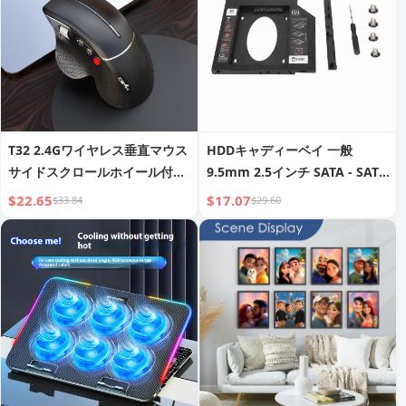
T32 2.4Gワイヤレス垂直マウス
HDDキャディーベイ 一般
サイドスクロールホイール付
9.5mm 2.5インチ SATA - SATA
き、マウスハンド予防エルゴノ
第2HDD SSD ハードドライブ
$22.65
$17.07
$33.84
$29.60
ミクスオフィス・ゲーミングマ
トレイカバー ラップトップCD
ウス
DVD ROMドライブスロット用