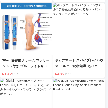
ーキーボードマット ノンスリッ
ウスマット ロシア語、英語、ベ
プラバーベース
トナム語版
20ml 静脈瘤クリーム マッサー
ポップマート スパイプレイハウ
ジペン付き ブルーライトセラピ
ス アルニア秘密組織 ぬいぐる
ー スポット除去
みペンダント キメラチーフ ボ
$1.59
$3.60
$2.13
$4.82
ンドドール