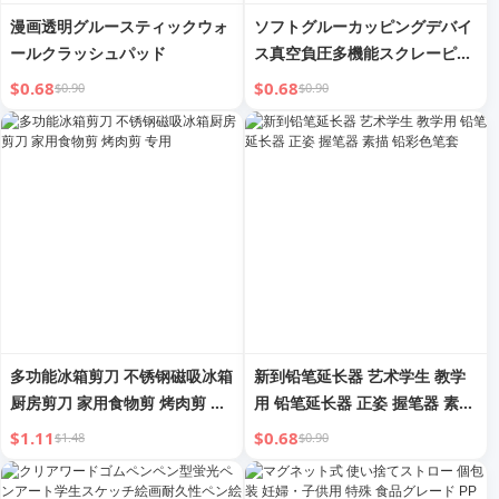
漫画透明グルースティックウォ
ソフトグルーカッピングデバイ
ールクラッシュパッド
ス真空負圧多機能スクレーピン
グ顔リフト形成額ドレナージ経
$0.68
$0.68
$0.90
$0.90
絡スクレーピング器具に使用可
能
多功能冰箱剪刀 不锈钢磁吸冰箱
新到铅笔延长器 艺术学生 教学
厨房剪刀 家用食物剪 烤肉剪 专
用 铅笔延长器 正姿 握笔器 素描
用
铅彩色笔套
$1.11
$0.68
$1.48
$0.90