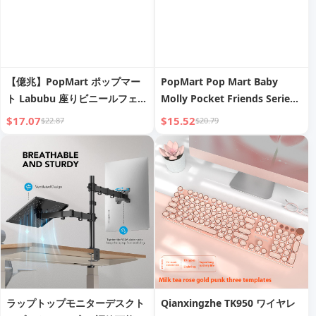
【億兆】PopMart ポップマー
PopMart Pop Mart Baby
ト Labubu 座りビニールフェイ
Molly Pocket Friends Series
ス ぬいぐるみキーホルダー ペ
Vinyl Stuffed Pendant Blind
$17.07
$15.52
$22.87
$20.79
ンダント ブラインドボックス
Box Gift
ラップトップモニターデスクト
Qianxingzhe TK950 ワイヤレ