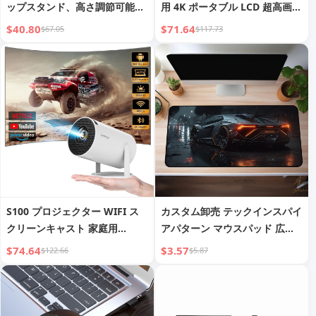
ップスタンド、高さ調節可能で
用 4K ポータブル LCD 超高画質
回転可能なモニタースタンド
リビングルーム 壁掛け投影 ワ
$40.80
$71.64
$67.05
$117.73
イヤレスミラーリング
S100 プロジェクター WIFI ス
カスタム卸売 テックインスパイ
クリーンキャスト 家庭用
アパターン マウスパッド 広告
Android 11 プロジェクター バ
eスポーツ マウスパッド
$74.64
$3.57
$122.66
$5.87
レット ポータブル