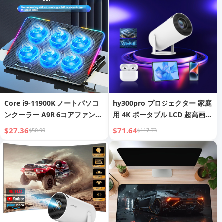
Core i9-11900K ノートパソコ
hy300pro プロジェクター 家庭
ンクーラー A9R 6コアファン冷
用 4K ポータブル LCD 超高画質
却 サイレントゲーム用ノートパ
リビングルーム 壁掛け投影 ワ
$27.36
$71.64
$50.90
$117.73
ソコンクーリングベース RGBク
イヤレスミラーリング
ーリングスタンド