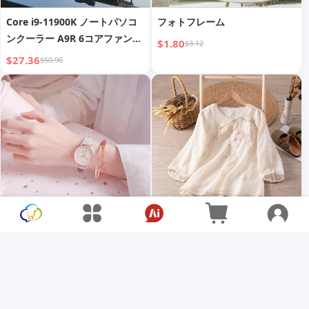
Core i9-11900K ノートパソコ
フォトフレーム
ンクーラー A9R 6コアファン冷
$1.80
$3.12
却 サイレントゲーム用ノートパ
$27.36
$50.90
ソコンクーリングベース RGBク
ーリングスタンド
シンプルで上品な蓄光子供用電
8新中国ラミー二重層34袖シャ
子時計
ツ夏
$7.86
$67.17
$20.28
$147.78