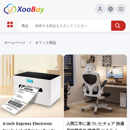
オフィス用品 | XOOBAY B2B/B2C
/
ホームページ
オフィス用品
Marketplace
オフィス用品,事務用品,オフィス機器, wholesale オフ
ィス用品, XOOBAY
オフィス用品の総合ガイド。文具・機器の選び方・比較情報を提供。
4-inch Express Electronic
人間工学に基づいたチェア 快適