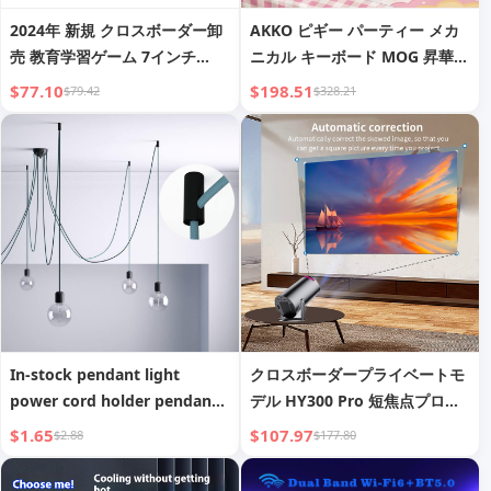
2024年 新規 クロスボーダー卸
AKKO ピギー パーティー メカ
売 教育学習ゲーム 7インチ
ニカル キーボード MOG 昇華
1+8GB Android 子供用タブレ
三モード ワイヤレス リトル マ
$77.10
$198.51
$79.42
$328.21
ットPC 学習マシン
ントレット ゲーミング オフィ
ス ユニバーサル キーボード
In-stock pendant light
クロスボーダープライベートモ
power cord holder pendant
デル HY300 Pro 短焦点プロジ
light shifter DIY pendant
ェクター ホームリビングルーム
$1.65
$107.97
$2.88
$177.80
light wire fixing accessories
壁投影 ミニポータブル 4Kウル
トラHD 工場