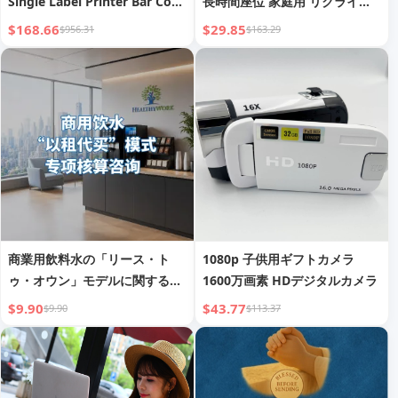
Single Label Printer Bar Code
長時間座位 家庭用 リクライニ
Label
ング
$168.66
$29.85
$956.31
$163.29
商業用飲料水の「リース・ト
1080p 子供用ギフトカメラ
ゥ・オウン」モデルに関する専
1600万画素 HDデジタルカメラ
門的な会計コンサルティング
$9.90
$43.77
$9.90
$113.37