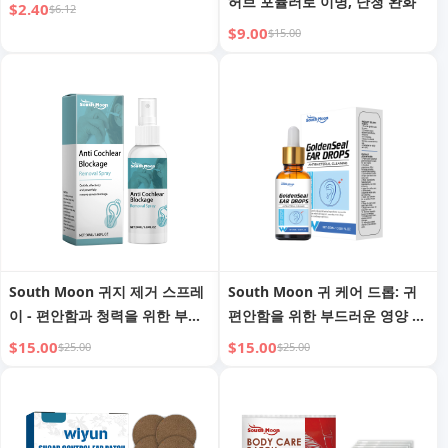
허브 포뮬러로 이명, 난청 완화
$2.40
$6.12
$9.00
$15.00
South Moon 귀지 제거 스프레
South Moon 귀 케어 드롭: 귀
이 - 편안함과 청력을 위한 부드
편안함을 위한 부드러운 영양 공
러운 식물성 포뮬러
급
$15.00
$15.00
$25.00
$25.00