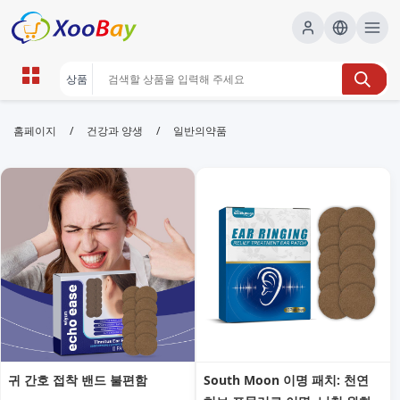
일반의약품 | XOOBAY B2B/B2C
/
/
홈페이지
건강과 양생
일반의약품
Marketplace
일반의약품,OTC,구매가이드,안전복용,의료정보,
wholesale 일반의약품, XOOBAY
일반의약품의 정의와 선택 팁, 안전한 복용과 합리적 구매 정보를 제공합
니다.
귀 간호 접착 밴드 불편함
South Moon 이명 패치: 천연