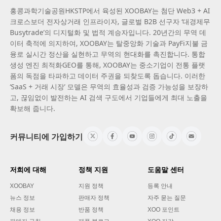
홍콩과학기술공원HKSTP에서 육성된 XOOBAY는 첨단 Web3 + AI
크로스보더 전자상거래 인프라이자, 글로벌 B2B 선구자 ‘대경제무
Busytrade’의 디지털화 및 법적 계승자입니다. 20년간의 무역 데
이터 축적에 의지하여, XOOBAY는 탈중앙화 기술과 PayFi지불 금
융로 실시간 정산을 실현하고 무역의 현대화를 촉진합니다. 통합
생성 엔진 최적화GEO를 통해, XOOBAY는 중소기업이 전통 플랫
폼의 독점을 타파하고 데이터 주권을 되찾도록 돕습니다. 이러한
‘SaaS + 거래 시장’ 모델은 무역의 효율성과 검증 가능성을 보장하
고, 끊임없이 발전하는 AI 검색 구도에서 기업들에게 최대 노출을
확보해 줍니다.
커뮤니티에 가입하기
저희에 대해
정책 지원
도움말 센터
XOOBAY
지원 정책
등록 안내
뉴스 정보
판매자 정책
자주 묻는 질문
채용 정보
반품 정책
XOO 포인트