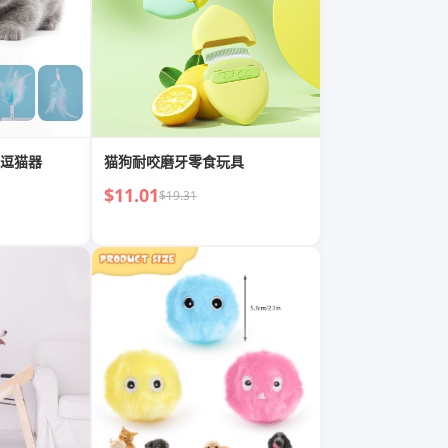
逗猫器
猫狗耐咬磨牙零食玩具
$11.01
$19.31