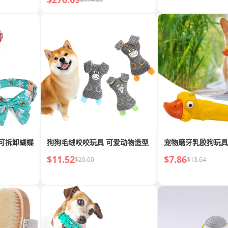
 可拆卸蝴蝶
狗狗毛绒咬咬玩具 可爱动物造型
宠物磨牙乳胶狗玩具
$11.52
$7.86
$20.00
$13.64