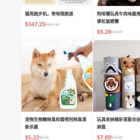
猫用跑步机，带地毯跑道
狗咀嚼玩具牛肉味鹿
掌松鼠螃蟹
$347.25
$601.92
$5.28
$13.01
宠物生物酶除臭抑菌喷剂除臭清
玩具收纳桶卧室脏衣
新杀菌
纳篮
$5.22
$7.89
$8.70
$13.21