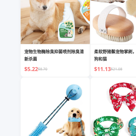
宠物生物酶除臭抑菌喷剂除臭清
柔软野猪鬃宠物掌刷
新杀菌
狗和猫
$5.22
$11.13
$8.70
$21.08