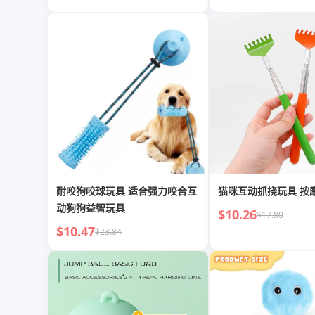
耐咬狗咬球玩具 适合强力咬合互
猫咪互动抓挠玩具 按
动狗狗益智玩具
$10.26
$17.80
$10.47
$23.84