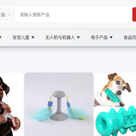
宝宝儿童
无人机与机器人
电子产品
食品
▼
▼
▼
▼
ketplace
XOOBAY