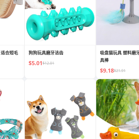
，适合短毛
狗狗玩具磨牙洁齿
吸盘猫玩具 塑料磨
具棒
$5.01
$12.01
$9.18
$21.91