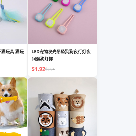
牙猫玩具 猫玩
LED宠物发光吊坠狗狗夜行灯夜
间遛狗灯饰
$1.92
$6.04