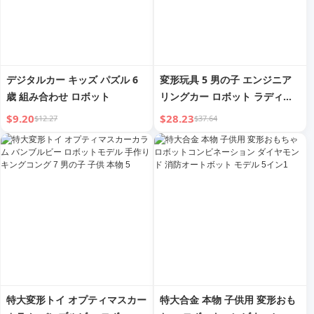
デジタルカー キッズ パズル 6
変形玩具 5 男の子 エンジニア
歳 組み合わせ ロボット
リングカー ロボット ラディッ
シュ 手作りモデル ピーク 6 キ
$9.20
$28.23
$12.27
$37.64
ングコング 男の子 3 子供 4
特大変形トイ オプティマスカー
特大合金 本物 子供用 変形おも