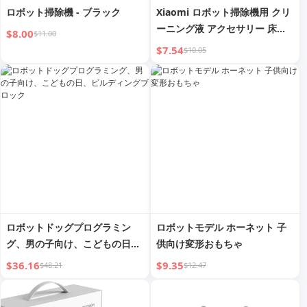
ロボット掃除機 - ブラック
Xiaomi ロボット掃除機用 クリ
ーニング液 アクセサリー 床用
$8.00
$11.00
洗剤 抗菌クリーニング液 適用
$7.54
$10.05
ロボットドッグプログラミン
ロボットモデル ホーネット 子
グ、男の子向け、こどもの日、
供向け変形おもちゃ
ビルディングブロック
$36.16
$9.35
$48.21
$12.47