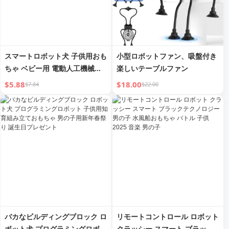
スマートロボット犬 子供用おも
小型ロボットファン、吸盤付き
ちゃ ベビー用 電動人工機械子
楽しいテーブルファン
犬 鳴き声・歌・ダンス機能付き
$5.88
$18.00
$7.84
$22.00
2025年新着
バカなビルディングブロック ロ
リモートコントロール ロボット
ボット犬 プログラミングロボッ
クラッシー スマート ブラック