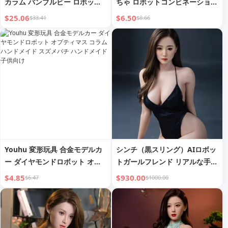
カラム バンブルビー ロボット
ちゃ ロボットコンビネーション
モデル 手作り キングコング 7
ダイヤモンド 消防オートボット
$25.06
$6.50
$33.41
$8.66
男の子 子供 本物 5
モデル 5イン1
Youhu 変形玩具 合金モデルカ
シンチ（黒スリング）AIロボッ
ー ダイヤモンドロボット オプ
トガールフレンド リアルな手の
ティマス コラム ハンドメイド
感触
$4.85
$930.00
$6.47
$1000.00
スズメバチ ハンドメイド 子供
向け