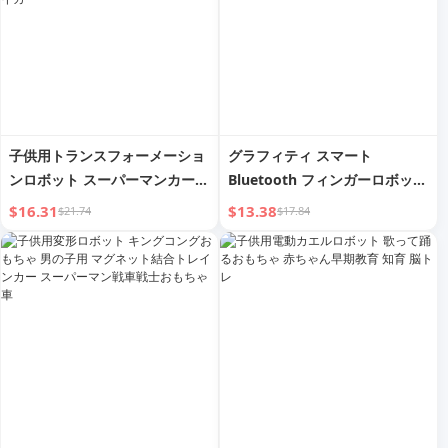
子供用トランスフォーメーショ
グラフィティ スマート
ンロボット スーパーマンカー
Bluetooth フィンガーロボット
キングコング フィットボーイ
自動タイマースイッチ リモート
$16.31
$13.38
$21.74
$17.84
トレイン トランスフォーメーシ
プレス エレベーター ビーンバ
ョンメカ トレインガールズトイ
ッグスイッチ ライト 便利ガジ
カー
ェット