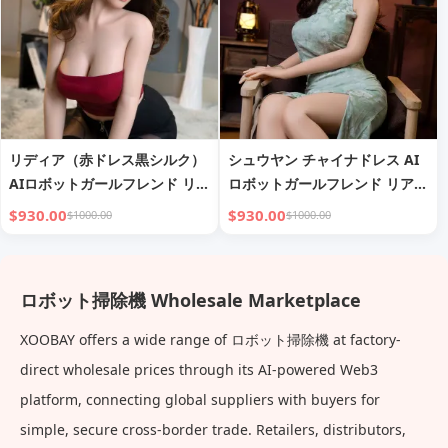
リディア（赤ドレス黒シルク）
シュウヤン チャイナドレス AI
AIロボットガールフレンド リア
ロボットガールフレンド リアル
ルな手の感触
な手の感触
$930.00
$930.00
$1000.00
$1000.00
ロボット掃除機 Wholesale Marketplace
XOOBAY offers a wide range of ロボット掃除機 at factory-
direct wholesale prices through its AI-powered Web3
platform, connecting global suppliers with buyers for
simple, secure cross-border trade. Retailers, distributors,