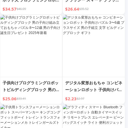
ト 子供用知育組み立ておもちゃ
テクノロジー 男の子 水風船お
$34.57
$26.64
$46.09
$35.52
男の子用新年春祭り 誕生日プレ
もちゃ バトル 子供 2025 音楽
ゼント
男の子
子供向けプログラミングロボッ
デジタル変形おもちゃ コンビネ
トビルディングブロック 男の子
ーションロボット 子供向けパズ
向け組み立ておもちゃ パズル
ル 3〜6歳 プラスサイズ 男の子
$25.06
$2.23
$33.41
$2.97
8〜12歳 男の子向け誕生日プレ
組立 文字 ビルディングブロッ
ゼント 2025年新着
ク ギフト