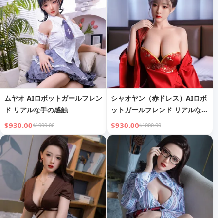
ムヤオ AIロボットガールフレン
シャオヤン（赤ドレス）AIロボ
ド リアルな手の感触
ットガールフレンド リアルな手
の感触
$930.00
$930.00
$1000.00
$1000.00