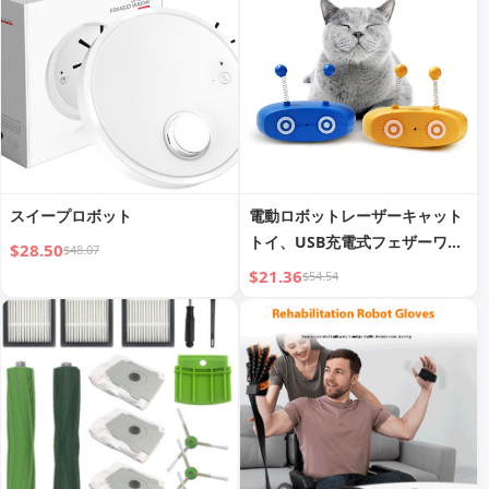
スイープロボット
電動ロボットレーザーキャット
トイ、USB充電式フェザーワン
$28.50
$48.07
ド
$21.36
$54.54