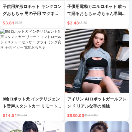
子供用変形ロボット キングコン
子供用電動カエルロボット 歌っ
グおもちゃ 男の子用 マグネッ
て踊るおもちゃ 赤ちゃん早期教
ト結合トレインカー スーパーマ
育 知育 脳トレ
$3.81
$2.48
$5.08
$3.30
ン戦車戦士おもちゃ車
8輪ロボット犬 インテリジェン
アイリン AIロボットガールフレ
ト音声スタントカー リモートコ
ンド リアルな手の感触
ントロール ジェスチャーセンサ
$14.51
$930.00
$19.34
$1000.00
ー クライミング変形 子供 ベビ
ー 電動おもちゃ