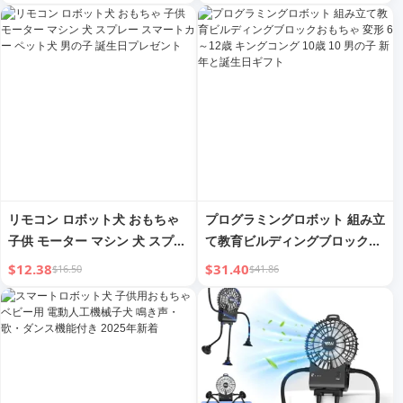
の子 誕生日 新年 子供ギフト
デル 6 パズル 8-12歳
リモコン ロボット犬 おもちゃ
プログラミングロボット 組み立
子供 モーター マシン 犬 スプレ
て教育ビルディングブロックお
ー スマートカー ペット犬 男の
もちゃ 変形 6～12歳 キングコ
$12.38
$31.40
$16.50
$41.86
子 誕生日プレゼント
ング 10歳 10 男の子 新年と誕
生日ギフト