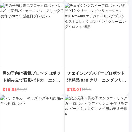
男の子向け磁気ブロックロボッ
チェイシングスイープロボット
ト組み立て変形パトカーエンジ
消耗品 X10 クリーニングソリュ
ニアリング子供向け2025年誕生
ーション X20 ProPlus エッジ
$15.35
$13.01
$20.47
$17.35
日プレゼント
ローリングブラシ ダストコレク
ションバッグ クリーニングクロ
ス に適用