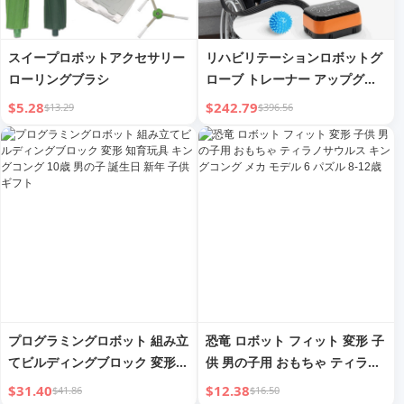
スイープロボットアクセサリー
リハビリテーションロボットグ
ローリングブラシ
ローブ トレーナー アップグレ
ード版
$5.28
$242.79
$13.29
$396.56
プログラミングロボット 組み立
恐竜 ロボット フィット 変形 子
てビルディングブロック 変形
供 男の子用 おもちゃ ティラノ
知育玩具 キングコング 10歳 男
サウルス キングコング メカ モ
$31.40
$12.38
$41.86
$16.50