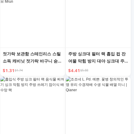
젓가락 보관함 스테인리스 스틸
주방 싱크대 필터 랙 흡입 컵 잔
소독 캐비닛 젓가락 바구니 숟가
여물 막힘 방지 대야 싱크대 주
락 포크 배수망 랙 식기세척기
방 폐기물 배수망 랙
$1.31
$4.41
$1.74
$5.88
젓가락 상자 바구니 튜브 Mrun