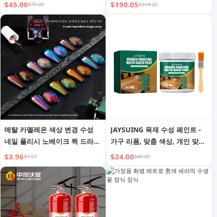
$45.00
$190.05
$75.00
$314.22
메탈 카멜레온 색상 변경 수성
JAYSUING 목재 수성 페인트 -
네일 폴리시 노베이크 퀵 드라이
가구 리폼, 맞춤 색상, 개인 맞춤
편광 색상 변경 크로스보더 전용
홈 데코
$3.96
$24.00
$7.57
$40.00
뷰티 네일 아트 액세서리 세트