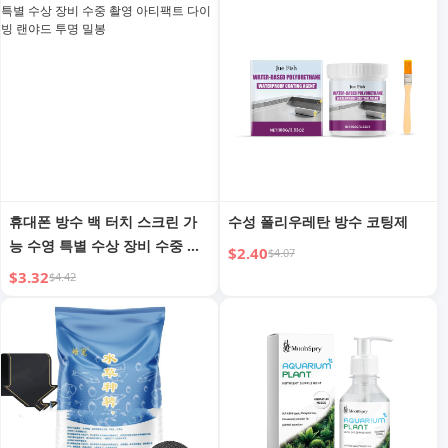
휴대폰 방수 백 터치 스크린 가
수성 폴리우레탄 방수 코팅제
능 수영 특별 수상 장비 수중 촬
$2.40
$4.07
영 아티팩트 다이빙 랜야드 투명
$3.32
$4.42
밀봉