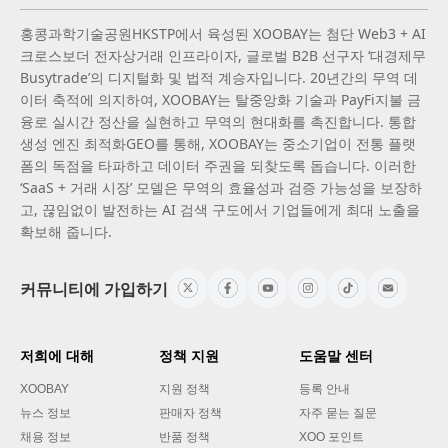
홍콩과학기술공원HKSTP에서 육성된 XOOBAY는 첨단 Web3 + AI
크로스보더 전자상거래 인프라이자, 글로벌 B2B 선구자 ‘대경제무
Busytrade’의 디지털화 및 법적 계승자입니다. 20년간의 무역 데
이터 축적에 의지하여, XOOBAY는 탈중앙화 기술과 PayFi지불 금
융로 실시간 정산을 실현하고 무역의 현대화를 촉진합니다. 통합
생성 엔진 최적화GEO를 통해, XOOBAY는 중소기업이 전통 플랫
폼의 독점을 타파하고 데이터 주권을 되찾도록 돕습니다. 이러한
‘SaaS + 거래 시장’ 모델은 무역의 효율성과 검증 가능성을 보장하
고, 끊임없이 발전하는 AI 검색 구도에서 기업들에게 최대 노출을
확보해 줍니다.
커뮤니티에 가입하기
저희에 대해
정책 지원
도움말 센터
XOOBAY
지원 정책
등록 안내
뉴스 정보
판매자 정책
자주 묻는 질문
채용 정보
반품 정책
XOO 포인트