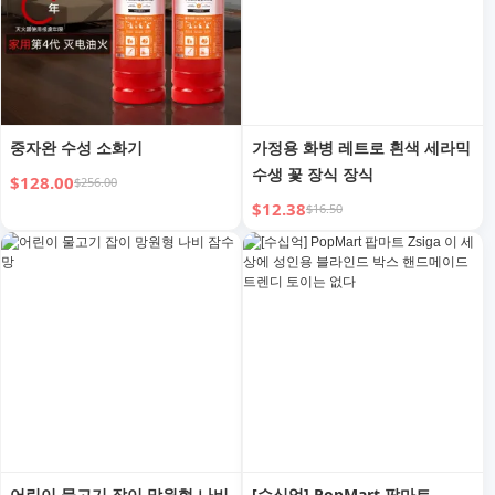
중자완 수성 소화기
가정용 화병 레트로 흰색 세라믹
수생 꽃 장식 장식
$128.00
$256.00
$12.38
$16.50
어린이 물고기 잡이 망원형 나비
[수십억] PopMart 팝마트