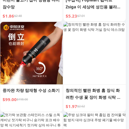
잠수망
Zsiga 이 세상에 성인용 블라인
드 박스 핸드메이드 트렌디 토이
$1.86
$5.23
$2.48
$7.01
는 없다
중자완 차량 탑재형 수성 소화기
창의적인 빨판 화병 홈 장식 화
려한 수생 꽃 장미 화병 식탁 거
$99.00
$198.00
실 장식 데스크탑
$1.97
$2.62