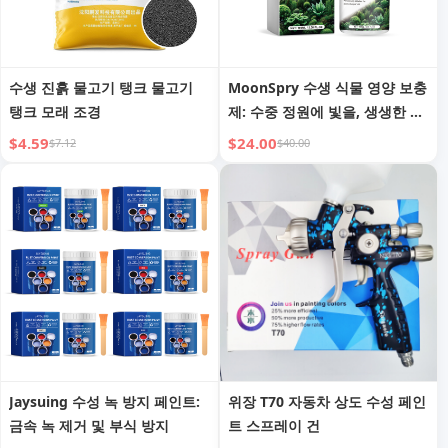
수생 진흙 물고기 탱크 물고기
MoonSpry 수생 식물 영양 보충
탱크 모래 조경
제: 수중 정원에 빛을, 생생한 색
상 점화
$4.59
$24.00
$7.12
$40.00
Jaysuing 수성 녹 방지 페인트:
위장 T70 자동차 상도 수성 페인
금속 녹 제거 및 부식 방지
트 스프레이 건