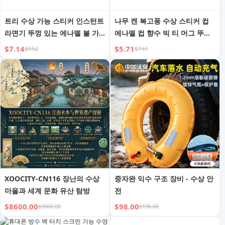
트리 수상 가능 스티커 인스턴트
나무 캔 복고풍 수상 스티커 컵
라면기 뚜껑 있는 에나멜 볼 가
에나멜 컵 향수 빅 티 머그 뚜껑
정용 큰 국그릇 샐러드 볼 식기
이 있는 머그 대용량 물 컵 창의
$7.14
$5.71
$9.52
$7.61
중국식 복고풍 식기 1
적 컵
XOOCITY-CN116 장난의 수상
중자완 익수 구조 장비 - 수상 안
마을과 세계 문화 유산 탐방
전
$8600.00
$98.00
$9000.00
$196.00