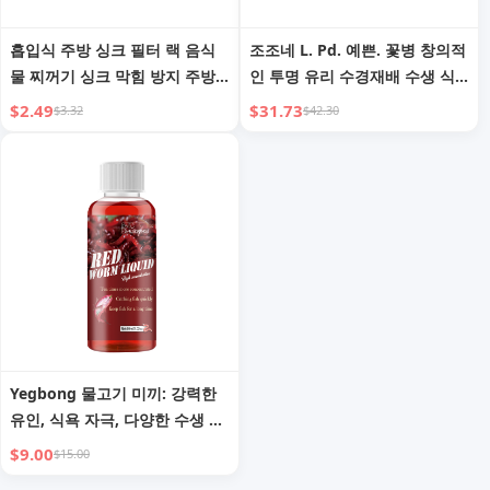
흡입식 주방 싱크 필터 랙 음식
조조네 L. Pd. 예쁜. 꽃병 창의적
물 찌꺼기 싱크 막힘 방지 주방
인 투명 유리 수경재배 수생 식
쓰레기 접이식 배수망 랙
물 배열 미니 | Qianer
$2.49
$31.73
$3.32
$42.30
Yegbong 물고기 미끼: 강력한
유인, 식욕 자극, 다양한 수생 생
물 포획
$9.00
$15.00