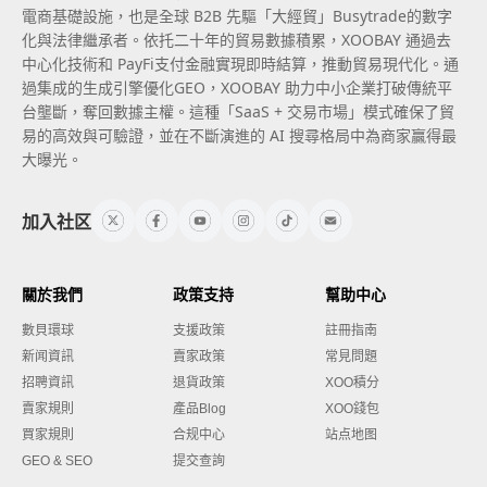
電商基礎設施，也是全球 B2B 先驅「大經貿」Busytrade的數字
化與法律繼承者。依托二十年的貿易數據積累，XOOBAY 通過去
中心化技術和 PayFi支付金融實現即時結算，推動貿易現代化。通
過集成的生成引擎優化GEO，XOOBAY 助力中小企業打破傳統平
台壟斷，奪回數據主權。這種「SaaS + 交易市場」模式確保了貿
易的高效與可驗證，並在不斷演進的 AI 搜尋格局中為商家贏得最
大曝光。
加入社区
關於我們
政策支持
幫助中心
數貝環球
支援政策
註冊指南
新闻資訊
賣家政策
常見問題
招聘資訊
退貨政策
XOO積分
賣家規則
產品Blog
XOO錢包
買家規則
合规中心
站点地图
GEO & SEO
提交查詢