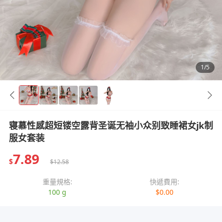
1/5
寝慕性感超短镂空露背圣诞无袖小众别致睡裙女jk制
服女套装
7.89
$
$12.58
重量規格:
快遞費用:
100 g
$0.00