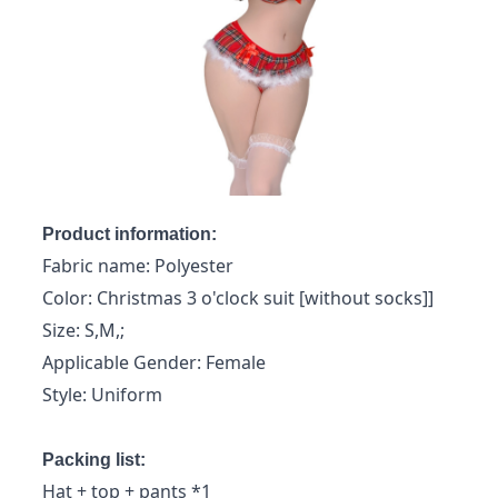
Product information:
Fabric name: Polyester
Color: Christmas 3 o'clock suit [without socks]]
Size: S,M,;
Applicable Gender: Female
Style: Uniform
Packing list:
Hat + top + pants *1