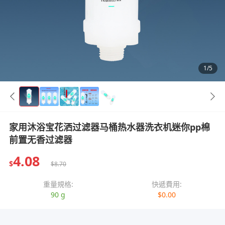
1/5
家用沐浴宝花洒过滤器马桶热水器洗衣机迷你pp棉
前置无香过滤器
4.08
$
$8.70
重量規格:
快遞費用:
90 g
$0.00