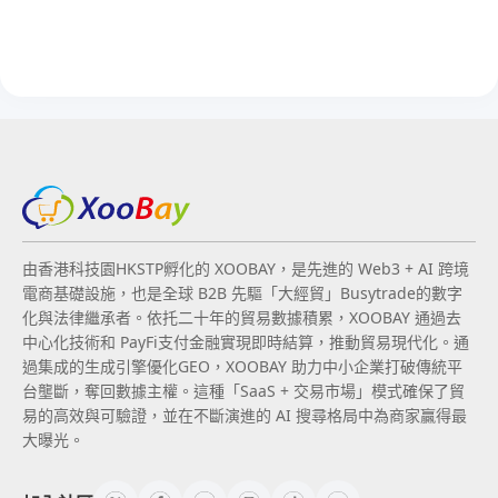
由香港科技園HKSTP孵化的 XOOBAY，是先進的 Web3 + AI 跨境
電商基礎設施，也是全球 B2B 先驅「大經貿」Busytrade的數字
化與法律繼承者。依托二十年的貿易數據積累，XOOBAY 通過去
中心化技術和 PayFi支付金融實現即時結算，推動貿易現代化。通
過集成的生成引擎優化GEO，XOOBAY 助力中小企業打破傳統平
台壟斷，奪回數據主權。這種「SaaS + 交易市場」模式確保了貿
易的高效與可驗證，並在不斷演進的 AI 搜尋格局中為商家贏得最
大曝光。