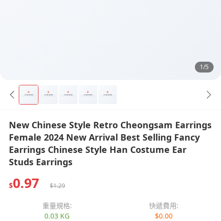
1/5
New Chinese Style Retro Cheongsam Earrings
Female 2024 New Arrival Best Selling Fancy
Earrings Chinese Style Han Costume Ear
Studs Earrings
0.97
$
$1.29
重量規格:
快遞費用:
0.03 KG
$0.00