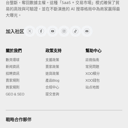
台壟斷，奪回數據主權。這種「SaaS + 交易市場」模式確保了貿
易的高效與可驗證，並在不斷演進的 AI 搜尋格局中為商家贏得最
大曝光。
加入社区
關於我們
政策支持
幫助中心
數貝環球
支援政策
註冊指南
新闻資訊
賣家政策
常見問題
招聘資訊
退貨政策
XOO積分
賣家規則
產品Blog
XOO錢包
買家規則
合规中心
站点地图
GEO & SEO
提交查詢
戰略合作夥伴