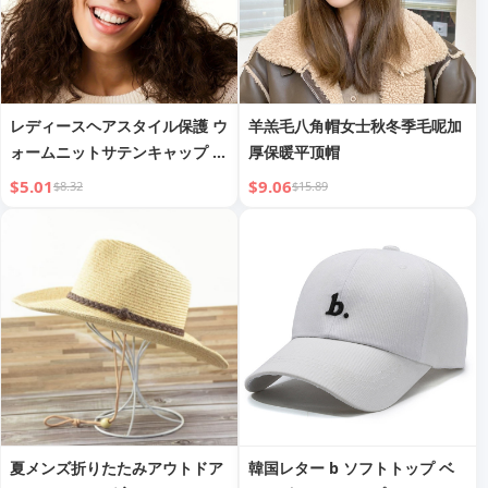
レディースヘアスタイル保護 ウ
羊羔毛八角帽女士秋冬季毛呢加
ォームニットサテンキャップ ウ
厚保暖平顶帽
ールハット
$5.01
$9.06
$8.32
$15.89
夏メンズ折りたたみアウトドア
韓国レター b ソフトトップ ベ