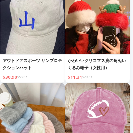
ス
アウトドアスポーツ サンプロテ
かわいいクリスマス鹿の角ぬい
クションハット
ぐるみ帽子（女性用）
$30.90
$11.31
$53.67
$20.33