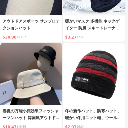
アウトドアスポーツ サンプロテ
暖かいマスク 多機能 ネックゲ
クションハット
イター 防風 スキートレーナー
ポーラーフリース スポーツ用
$30.90
$3.27
$53.67
$7.69
暖かいヘッドギア
春夏の万能小顔効果フィッシャ
冬の新作ハット、防寒ハット、
ーマンハット 韓国風アウトドア
暖かい冬用ニット帽、ウールハ
日焼け止めカジュアルウォッシ
ット、メンズアウトドアハッ
$10.47
$2.07
$18.15
$5.24