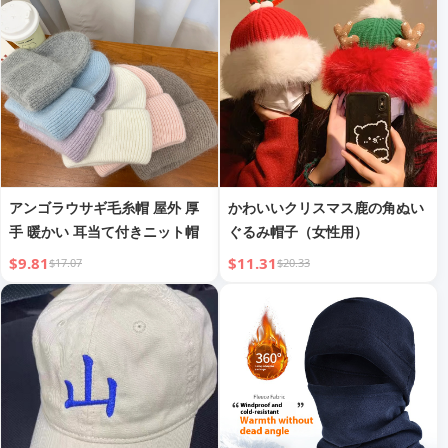
アンゴラウサギ毛糸帽 屋外 厚
かわいいクリスマス鹿の角ぬい
手 暖かい 耳当て付きニット帽
ぐるみ帽子（女性用）
$9.81
$11.31
$17.07
$20.33