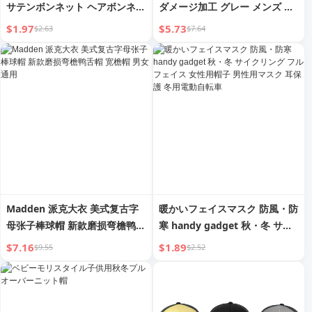
サテンボンネット ヘアボンネッ
ダメージ加工 グレー メンズ シ
ト ナイトスリープキャップ ス
ョートブリムハット
$1.97
$5.73
$2.63
$7.64
カーフラップ カールヘア用 タ
イバンド付き ブラック
Madden 派克大衣 美式复古字
暖かいフェイスマスク 防風・防
母张子棒球帽 新款磨损弯檐鸭舌
寒 handy gadget 秋・冬 サイ
帽 宽檐帽 男女通用
クリング フルフェイス 女性用
$7.16
$1.89
$9.55
$2.52
帽子 男性用マスク 耳保護 冬用
電動自転車