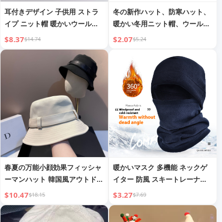
耳付きデザイン 子供用 ストラ
冬の新作ハット、防寒ハット、
イプ ニット帽 暖かいウール帽
暖かい冬用ニット帽、ウールハ
男の子と女の子 プラスベルベッ
ット、メンズアウトドアハッ
$8.37
$2.07
$14.74
$5.24
ト 個性的 インフルエンサー サ
ト、ストライプ冬用ハット
ークルヤーン INS
春夏の万能小顔効果フィッシャ
暖かいマスク 多機能 ネックゲ
ーマンハット 韓国風アウトドア
イター 防風 スキートレーナー
日焼け止めカジュアルウォッシ
ポーラーフリース スポーツ用
$10.47
$3.27
$18.15
$7.69
ュドコットンバケットハット イ
暖かいヘッドギア
ンフルエンサーハット レディー