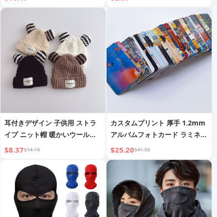
ュドコットンバケットハット イ
ト、ストライプ冬用ハット
ンフルエンサーハット レディー
ス
耳付きデザイン 子供用 ストラ
カスタムプリント 厚手 1.2mm
イプ ニット帽 暖かいウール帽
アルバムフォトカード ラミネー
男の子と女の子 プラスベルベッ
ト加工 防水 カスタム画像 DIY
$8.37
$25.20
$14.74
$41.50
ト 個性的 インフルエンサー サ
クリエイティブ 丸角 両面 LOM
ークルヤーン INS