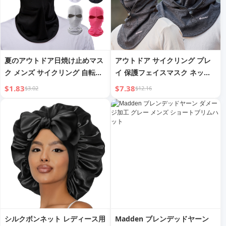
夏のアウトドア日焼け止めマス
アウトドア サイクリング プレ
ク メンズ サイクリング 自転車
イ 保護フェイスマスク ネック
バイク ダブルホールヘッドギア
ガード 日焼け止め 暖かい 防塵
$1.83
$7.38
$3.02
$12.16
ハット レディース 防風防塵マ
メンズ カジュアル シンプル 万
スク
能マスクハット
シルクボンネット レディース用
Madden ブレンデッドヤーン