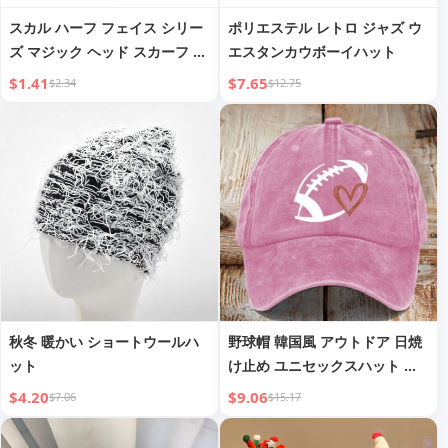
スカル ハーフ フェイス シリー
ポリエステル レトロ ジャズ ウ
ズ マジック ヘッド スカーフ ア
エスタンカウボーイハット
ウトドア ギア マスク
$1.41
$7.65
$2.34
$12.75
秋冬 暖かい ショートウールハ
野球帽 韓国風 アウトドア 日焼
ット
け止め ユニセックスハット オ
ーダーメイド 子供用 ダックビ
$4.20
$9.06
$7.06
$15.17
ルキャップ オーダーメイド