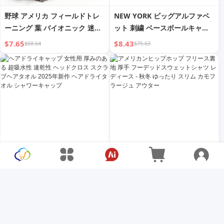
野球 アメリカ フィールドトレ
NEW YORK ビッグアルファベ
ーニング 葉 バイオニック 迷彩
ット 刺繍 ベースボールキャッ
ピークドキャップ
プ ウォッシュド ディストレス
$7.65
$8.43
$68.64
$75.63
ト ピークドキャップ
ヘアドライキャップ 女性用 厚
アメリカンヒップホップ フリー
みのある 超吸水性 速乾性 ヘッ
ス裏地 厚手 フーデッドスウェ
ドクロス スクラブヘアタオル
ットシャツ レディース - 秋冬
$2.77
$9.85
$3.69
$13.13
2025年新作 ヘアドライタオル
ゆったり スリム カモフラージ
シャワーキャップ
ュ アウター