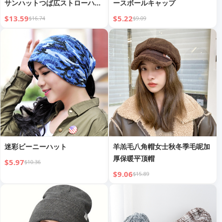
サンハットつば広ストローハッ
ースボールキャップ
ト
$13.59
$5.22
$16.74
$9.09
迷彩ビーニーハット
羊羔毛八角帽女士秋冬季毛呢加
厚保暖平顶帽
$5.97
$10.36
$9.06
$15.89