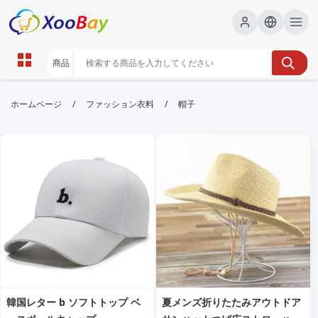
帽子 | XOOBAY B2B/B2C Marketplace
/
/
ホームページ
ファッション衣料
帽子
帽子,帽子選び,ファッション, wholesale 帽子,
XOOBAY
帽子の選び方やスタイル提案を詳しく解説。季節別コーディネート、素
材と機能、カラー選びのポイントを網羅します。
韓国レター b ソフトトップ ベ
夏メンズ折りたたみアウトドア