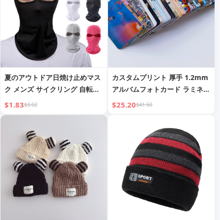
夏のアウトドア日焼け止めマス
カスタムプリント 厚手 1.2mm
ク メンズ サイクリング 自転車
アルバムフォトカード ラミネー
バイク ダブルホールヘッドギア
ト加工 防水 カスタム画像 DIY
$1.83
$25.20
$3.02
$41.50
ハット レディース 防風防塵マ
クリエイティブ 丸角 両面 LOM
スク