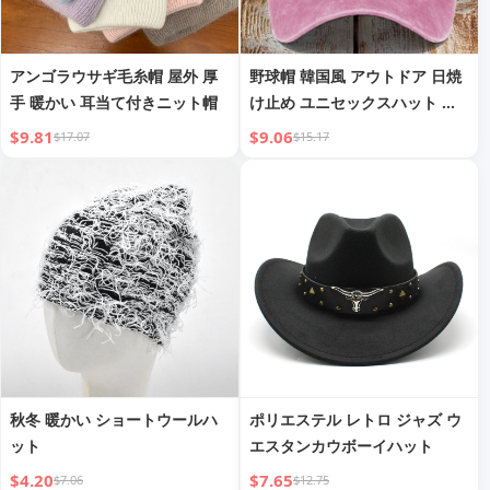
アンゴラウサギ毛糸帽 屋外 厚
野球帽 韓国風 アウトドア 日焼
手 暖かい 耳当て付きニット帽
け止め ユニセックスハット オ
ーダーメイド 子供用 ダックビ
$9.81
$9.06
$17.07
$15.17
ルキャップ オーダーメイド
秋冬 暖かい ショートウールハ
ポリエステル レトロ ジャズ ウ
ット
エスタンカウボーイハット
$4.20
$7.65
$7.06
$12.75