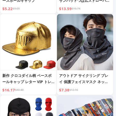
ースボールキャップ
サンハットつば広ストローハッ
ト
$5.22
$13.59
$9.09
$16.74
新作 クロコダイル柄 ベースボ
アウトドア サイクリング プレ
ールキャップ レター VIP トレ
イ 保護フェイスマスク ネック
ンド ブランド フラットブリム
ガード 日焼け止め 暖かい 防塵
$16.17
$7.38
$40.48
$12.16
ハット トレンディ ヒップホッ
メンズ カジュアル シンプル 万
プハット 卸売・フランチャイズ
能マスクハット