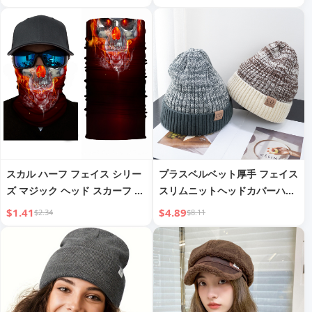
スカル ハーフ フェイス シリー
プラスベルベット厚手 フェイス
ズ マジック ヘッド スカーフ ア
スリムニットヘッドカバーハッ
ウトドア ギア マスク
ト 防風ウォームハット
$1.41
$4.89
$2.34
$8.11