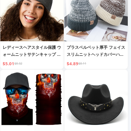
レディースヘアスタイル保護 ウ
プラスベルベット厚手 フェイス
ォームニットサテンキャップ ウ
スリムニットヘッドカバーハッ
ールハット
ト 防風ウォームハット
$5.01
$4.89
$8.32
$8.11