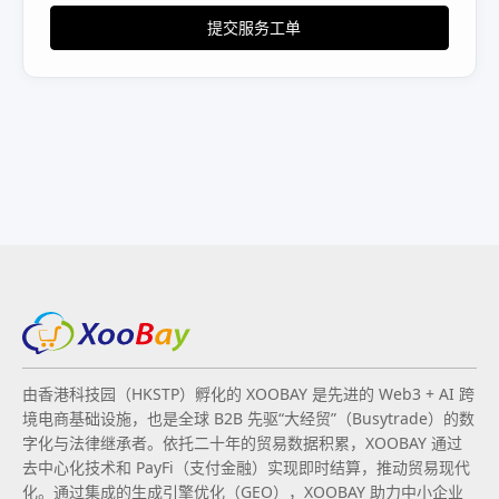
提交服务工单
由香港科技园（HKSTP）孵化的 XOOBAY 是先进的 Web3 + AI 跨
境电商基础设施，也是全球 B2B 先驱“大经贸”（Busytrade）的数
字化与法律继承者。依托二十年的贸易数据积累，XOOBAY 通过
去中心化技术和 PayFi（支付金融）实现即时结算，推动贸易现代
化。通过集成的生成引擎优化（GEO），XOOBAY 助力中小企业