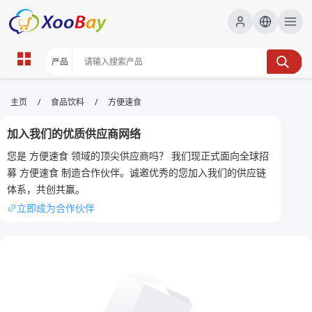
方便速食 | XOOBAY B2B/B2C
/
/
主页
食品饮料
方便速食
Marketplace
加入我们的优质供应商网络
方便速食,快捷家常餐,省时美味, wholesale 方便速食,
您是 方便速食 领域的顶尖供应商吗？ 我们现正式面向全球招
XOOBAY
募 方便速食 制造合作伙伴。诚邀优秀的您加入我们的供应链
本页围绕方便速食，提供快捷美味的餐点方案，适合忙碌人群。包含食材
体系，共创共赢。
搭配、快速烹饪步骤、用量与省钱技巧，帮助提升日常用餐效率与口感。
立即成为合作伙伴