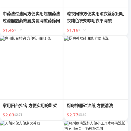
中药渣过滤网方便实用超细药渣
晾衣网袜方便实用晾衣篮家用毛
过滤器煎药筛厨房滤网煎药筛网
衣纯色衣架晾毛衣平网袋
$1.45
$1.16
$1.93
$1.55
家用阳台挂钩 方便实用的鞋架
厨房神器硅油纸,方便清洗
$2.03
$2.77
$2.71
$3.69