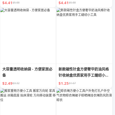
不锈钢方便面配件
$4.41
$4.41
$5.88
$5.88
大容量透明收纳袋 - 方便家居必
新款磁性针盒方便奢华奶油风格
备
针收纳盒优质家用手工缝纫小工
具
$2.49
$1.25
$3.32
$1.67