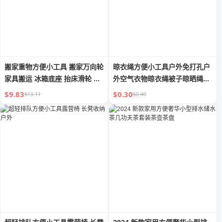
搬家重物方便小工具 搬家万向轮
晾衣绳方便小工具户外免打孔户
家具搬运 冰箱底座 抬床滑轮 万
外空气衣物晾衣绳被子晾晒绳挂
向移动装置 移位
衣绳防风防滑晾衣
$9.83
$0.30
$13.11
$0.40