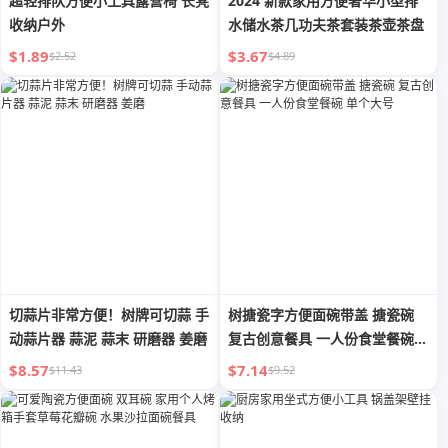
超轻排队方便小工具露营椅 长凳
2024 新款家用方便奢华小型排
收纳户外
水储水茶几功夫茶套装茶壶茶盘
$1.89
$3.67
$2.52
$4.89
切蒜片非常方便！树牌可切蒜 手
树搪瓷字方便面碗带盖 搪瓷碗
动蒜片器 蒜泥 蒜末 研磨器 姜磨
复古创意餐具 一人份食堂餐碗
单个大号
$8.57
$7.14
$11.43
$9.52