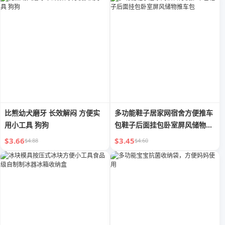
比熊幼犬磨牙 长效解闷 方便实
多功能鞋子居家网宿舍方便推车
用小工具 狗狗
包鞋子后面挂包卧室屏风储物推
车包
$3.66
$3.45
$4.88
$4.60