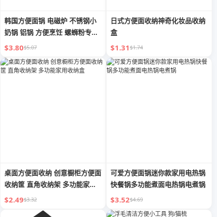
韩国方便面锅 电磁炉 不锈钢小
日式方便面收纳神奇化妆品收纳
奶锅 铝锅 方便烹饪 螺蛳粉专用
盒
锅 韩式拉面锅
$3.80
$1.31
$5.07
$1.74
桌面方便面收纳 创意橱柜方便面
可爱方便面锅迷你款家用电热锅
收纳筐 直角收纳架 多功能家用
快餐锅多功能煮面电热锅电煮锅
收纳盒
$2.49
$3.52
$3.32
$4.69