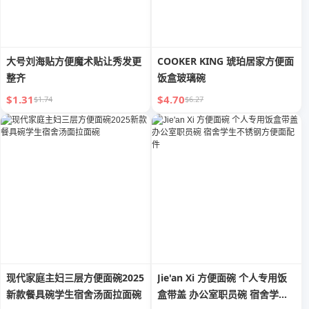
大号刘海贴方便魔术贴让秀发更
COOKER KING 琥珀居家方便面
整齐
饭盒玻璃碗
$1.31
$4.70
$1.74
$6.27
现代家庭主妇三层方便面碗2025
Jie'an Xi 方便面碗 个人专用饭
新款餐具碗学生宿舍汤面拉面碗
盒带盖 办公室职员碗 宿舍学生