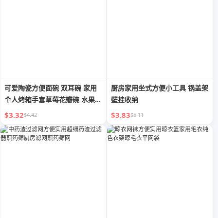
可爱陶瓷方便面碗 双耳碗 家用
厨房家用坐式方便小工具 锅盖架
个人烤箱手套草莓花瓣碗 水果沙
壁挂收纳
拉面碗餐具
$3.32
$3.83
$4.42
$5.11