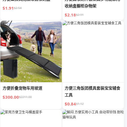
收纳盒橱柜杂物架
$1.91
$2.54
$2.18
$2.91
方便折叠宠物车用坡道
方便三角饭团模具套装宝宝辅食
工具
$300.00
$2211.00
$0.84
$1.12