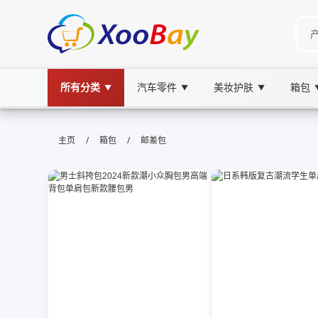
所有分类
汽车零件
美妆护肤
箱包
▼
▼
▼
邮差包 | XOOBAY B2B/B2C Marke
/
/
主页
箱包
邮差包
邮差包,包包,时尚,通勤,购物, wholesale 邮差包,
邮差包便携防水时尚实用推荐日常通勤场景佳