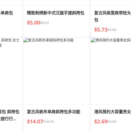
生单肩包
精致刺绣新中式汉服手提斜挎包
复古风格宽肩带枕头
包
$5.00
$6.67
$5.73
$7.64
差包 斜挎包
复古风帆布单肩斜挎包多功能
港风简约大容量男女
务旅行行李
$14.07
$2.69
$18.76
$3.58