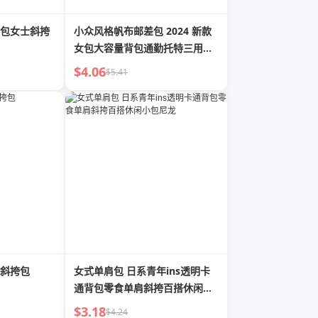
包女士斜挎
小众风格帆布邮差包 2024 新款
女包大容量背包通勤托特三用单
肩包
$4.06
$5.41
斜挎包
女式单肩包 日系青年ins透明卡
通背包零食单肩斜挎百搭休闲小
包尼龙
$3.18
$4.24