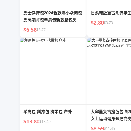
男士斜挎包2024新款潮小众胸包
日系韩版复古潮流学
男高端背包单肩包新款腰包男
$2.80
$3.73
$6.58
$8.77
单肩包 斜挎包 携带包 户外
大容量复古撞色包 邮
女士运动健身短途商
$13.80
$18.40
袋
$8.59
$11.45