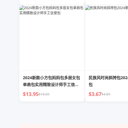
2024新款小方包妈妈包多层女包
民族风时尚斜挎包202
单肩包实用精致设计师手工信使
包
包
$13.95
$3.67
$18.60
$4.89