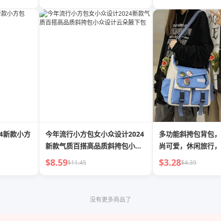
4新款小方
今年流行小方包女小众设计2024
多功能斜挎包背包，
新款气质百搭高品质斜挎包小众
尚可爱，休闲旅行，
设计云朵腋下包
$8.59
$3.28
$11.45
$4.39
没有更多商品了